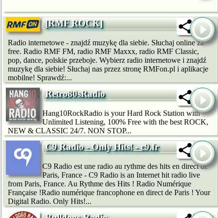
[RMF ROCK]
Radio internetowe - znajdź muzykę dla siebie. Słuchaj online za
free. Radio RMF FM, radio RMF Maxxx, radio RMF Classic,
pop, dance, polskie przeboje. Wybierz radio internetowe i znajdź
muzykę dla siebie! Słuchaj nas przez stronę RMFon.pl i aplikacje
mobilne! Sprawdź:...
Retro80sRadio
Hang10RockRadio is your Hard Rock Station with
Unlimited Listening, 100% Free with the best ROCK,
NEW & CLASSIC 24/7. NON STOP...
C9 Radio - Only Hits! - c9.fr
C9 Radio est une radio au rythme des hits en direct de
Paris, France - C9 Radio is an Internet hit radio live
from Paris, France. Au Rythme des Hits ! Radio Numérique
Française !Radio numérique francophone en direct de Paris ! Your
Digital Radio. Only Hits!...
Bulldogs-Radio