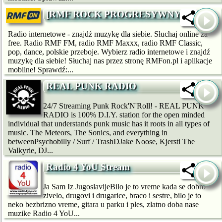
[RMF ROCK PROGRESYWNY]
Radio internetowe - znajdź muzykę dla siebie. Słuchaj online za
free. Radio RMF FM, radio RMF Maxxx, radio RMF Classic,
pop, dance, polskie przeboje. Wybierz radio internetowe i znajdź
muzykę dla siebie! Słuchaj nas przez stronę RMFon.pl i aplikacje
mobilne! Sprawdź:...
REAL PUNK RADIO
24/7 Streaming Punk Rock'N'Roll! - REAL PUNK
RADIO is 100% D.I.Y. station for the open minded
individual that understands punk music has it roots in all types of
music. The Meteors, The Sonics, and everything in
betweenPsychobilly / Surf / TrashDJake Noose, Kjersti The
Valkyrie, DJ...
Radio 4 YoU Stream
Ja Sam Iz JugoslavijeBilo je to vreme kada se dobro
zivelo, drugovi i drugarice, braco i sestre, bilo je to
neko bezbrizno vreme, gitara u parku i ples, zlatno doba nase
muzike Radio 4 YoU...