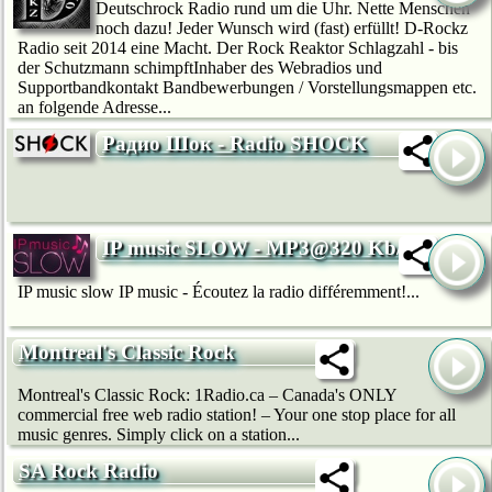
Deutschrock Radio rund um die Uhr. Nette Menschen
noch dazu! Jeder Wunsch wird (fast) erfüllt! D-Rockz
Radio seit 2014 eine Macht. Der Rock Reaktor Schlagzahl - bis
der Schutzmann schimpftInhaber des Webradios und
Supportbandkontakt Bandbewerbungen / Vorstellungsmappen etc.
an folgende Adresse...
Радио Шок - Radio SHOCK
IP music SLOW - MP3@320 Kb/s
IP music slow IP music - Écoutez la radio différemment!...
Montreal's Classic Rock
Montreal's Classic Rock: 1Radio.ca – Canada's ONLY
commercial free web radio station! – Your one stop place for all
music genres. Simply click on a station...
SA Rock Radio