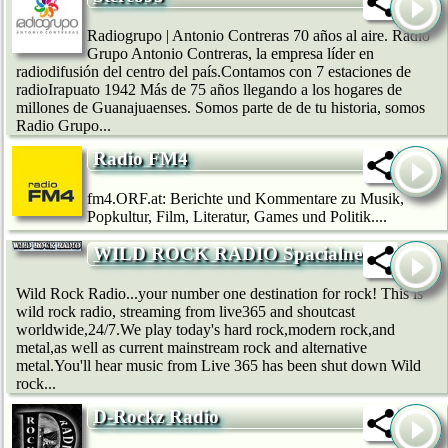
Radiogrupo | Antonio Contreras 70 años al aire. Radio
Grupo Antonio Contreras, la empresa líder en
radiodifusión del centro del país.Contamos con 7 estaciones de
radioIrapuato 1942 Más de 75 años llegando a los hogares de
millones de Guanajuaenses. Somos parte de de tu historia, somos
Radio Grupo...
Radio FM4
fm4.ORF.at: Berichte und Kommentare zu Musik,
Popkultur, Film, Literatur, Games und Politik....
WILD ROCK RADIO Spacialnet
Wild Rock Radio...your number one destination for rock! This is
wild rock radio, streaming from live365 and shoutcast
worldwide,24/7.We play today's hard rock,modern rock,and
metal,as well as current mainstream rock and alternative
metal.You'll hear music from Live 365 has been shut down Wild
rock...
D-Rockz Radio