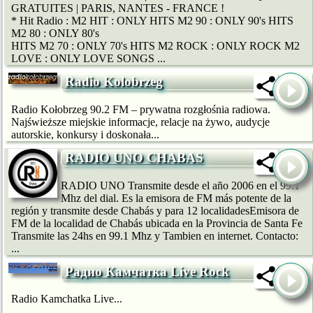
GRATUITES | PARIS, NANTES - FRANCE !
* Hit Radio : M2 HIT : ONLY HITS M2 90 : ONLY 90's HITS
M2 80 : ONLY 80's
HITS M2 70 : ONLY 70's HITS M2 ROCK : ONLY ROCK M2
LOVE : ONLY LOVE SONGS ...
Radio Kolobrzeg
Radio Kołobrzeg 90.2 FM – prywatna rozgłośnia radiowa.
Najświeższe miejskie informacje, relacje na żywo, audycje
autorskie, konkursy i doskonała...
RADIO UNO CHABAS
RADIO UNO Transmite desde el año 2006 en el 99.1
Mhz del dial. Es la emisora de FM más potente de la
región y transmite desde Chabás y para 12 localidadesEmisora de
FM de la localidad de Chabás ubicada en la Provincia de Santa Fe
Transmite las 24hs en 99.1 Mhz y Tambien en internet. Contacto:
...
Радио Камчатка Live Rock
Radio Kamchatka Live...