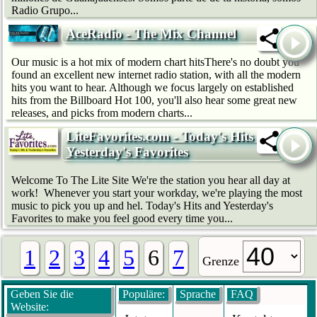
Radio Grupo...
AceRadio - The Mix Channel
Our music is a hot mix of modern chart hitsThere's no doubt you
found an excellent new internet radio station, with all the modern
hits you want to hear. Although we focus largely on established
hits from the Billboard Hot 100, you'll also hear some great new
releases, and picks from modern charts...
LiteFavorites.com - Today's Hits &
Yesterday's Favorites
Welcome To The Lite Site We're the station you hear all day at
work! Whenever you start your workday, we're playing the most
music to pick you up and hel. Today's Hits and Yesterday's
Favorites to make you feel good every time you...
1
2
3
4
5
6
7
Grenze
Geben Sie die
Populäre:
Sprache
FAQ
Website: