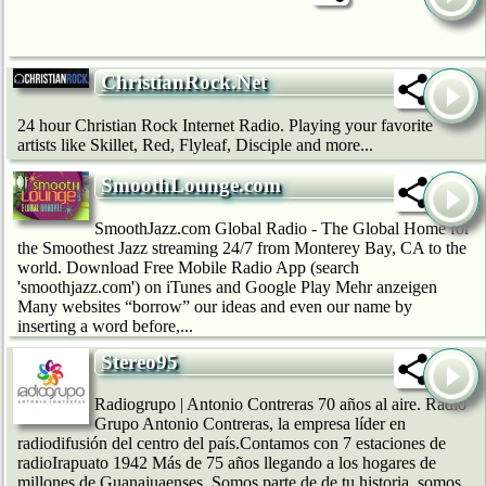
ChristianRock.Net
24 hour Christian Rock Internet Radio. Playing your favorite
artists like Skillet, Red, Flyleaf, Disciple and more...
SmoothLounge.com
SmoothJazz.com Global Radio - The Global Home for
the Smoothest Jazz streaming 24/7 from Monterey Bay, CA to the
world. Download Free Mobile Radio App (search
'smoothjazz.com') on iTunes and Google Play Mehr anzeigen
Many websites “borrow” our ideas and even our name by
inserting a word before,...
Stereo95
Radiogrupo | Antonio Contreras 70 años al aire. Radio
Grupo Antonio Contreras, la empresa líder en
radiodifusión del centro del país.Contamos con 7 estaciones de
radioIrapuato 1942 Más de 75 años llegando a los hogares de
millones de Guanajuaenses. Somos parte de de tu historia, somos