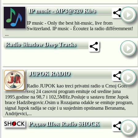
IP music - MP3@320 Kb/s
IP music - Only the best hit-music, live from
Switzerland. IP music - Écoutez la radio différemment!
...
Radio Shadow Deep Tracks
JUPOK RADIO
Radio JUPOK kao treci privatni radio u Crnoj Gori
svoj 24 casovni program emituje od sredine juna
1995.godine na 98,7 i 102,5MHz.Posluje u sastavu firme Jupok
brace Hadzibegovic.Osim u Rozajama odakle se emituje program,
signal Jupok radija se cuje i u susjednim opstinama Beranama,
Andrijevici,...
Радио Шок Radio SHOCK