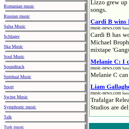
Lizzo grew up 
Romanian music
songs.
Russian music
Cardi B wins 
Salsa Music
music-news.com
Satu
Cardi B has won
Schlager
Michael Brophy
Ska Music
mixtape 'Gangs
Soul Music
Melanie C: I
Soundtrack
music-news.com
Satu
Melanie C can
Spiritual Music
Liam Gallaghe
Sport
music-news.com
Satu
Swing Music
Trafalgar Rel
Studios are del
Symphonic music
Talk
Faith No More
pandemic
Turk music