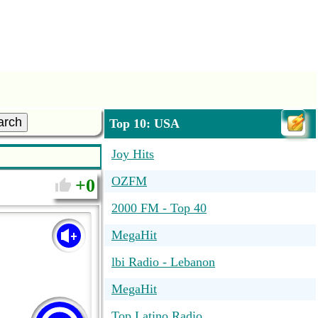
arch
Top 10: USA
Joy Hits
OZFM
0
2000 FM - Top 40
MegaHit
lbi Radio - Lebanon
MegaHit
Top Latino Radio