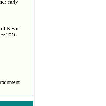
her early
tiff Kevin
her 2016
rtainment
COVID