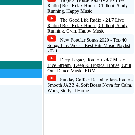
Tropical House Radio • 24/7 Live
Radio | Best Relax House, Chillout, Study,
Running, Happy Music
The Good Life Radio • 24/7 Live
Radio | Best Relax House, Chillout, Study,
Running, Gym, Happy Music
New Popular Songs 2020 - Top 40
Songs This Week - Best Hits Music Playlist
2020
Deep Legacy. Radio • 24/7 Music
Live Stream | Deep & Tropical House, Chill
Out, Dance Music, EDM
Sunday Coffee: Relaxing Jazz Radio -
Smooth JAZZ & Soft Bossa Nova for Calm,
Work, Study at Home