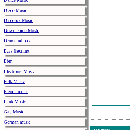
Dance Music
U Luistert Naa
Disco Music
U Luistert Na
Discofox Music
U Luistert Naa
Downtempo Music
U Luistert Naa
Drum and bass
U Luistert Naa
Easy listening
U Luistert Na
Ebm
U Luistert Naa
Electronic Music
U Luistert Naa
Folk Music
U Luistert Naa
French music
U Luistert Naa
Funk Music
U Luistert Naa
Gay Music
German music