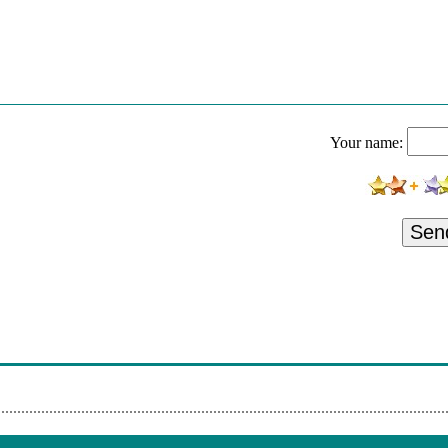
r De Hits Van Hitstream Fm
ar De Hits Van De Zender Waaghals & Orlando
r De Hits Van Tattoo Team
r De Hits Van Station Mac Fm
Your name:
r De Hits Van Hitstream Fm
ar De Hits Van De Zender Waaghals & Orlando
r De Hits Van Hitstream Fm
Sen
r De Hits Van Station Mac Fm
r De Hits Van Radio Sterrengroet En Neus Fm
r De Hits Van Hitstream Fm
r De Hits Van De Muziek Fabriek