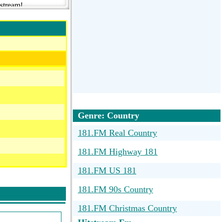
 stream!
Genre: Country
181.FM Real Country
181.FM Highway 181
181.FM US 181
181.FM 90s Country
181.FM Christmas Country