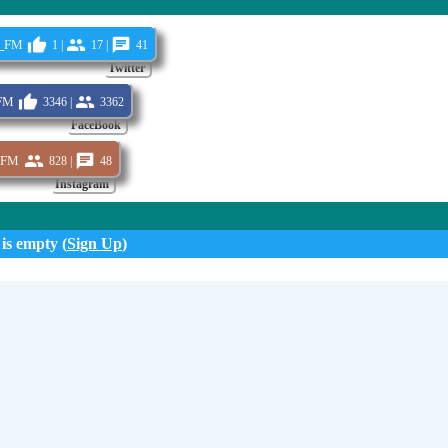
_fm
1 |
17 |
41
Twitter
fm
3346 |
3362
FaceBook
.fm
828 |
48
Instagram
 is empty (
Sign Up
)