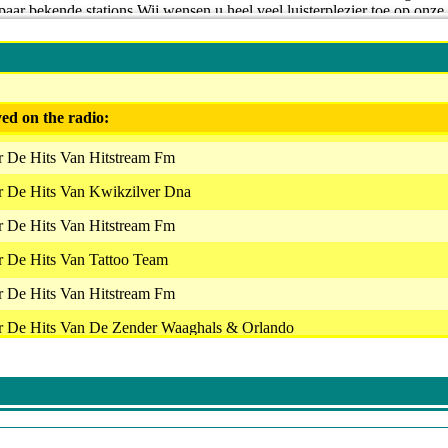
paar bekende stations Wij wensen u heel veel luisterplezier toe op onze
m.fm/
ed on the radio:
r De Hits Van Hitstream Fm
r De Hits Van Kwikzilver Dna
r De Hits Van Hitstream Fm
r De Hits Van Tattoo Team
r De Hits Van Hitstream Fm
ar De Hits Van De Zender Waaghals & Orlando
r De Hits Van Station Bdsm
r De Hits Van Hitstream Fm
r De Hits Van Radio Lancia En De Stuntvogel