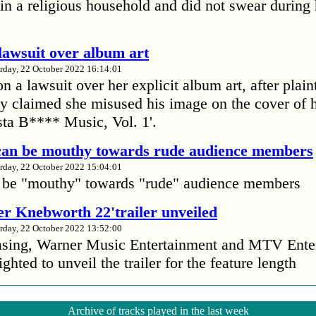
in a religious household and did not swear during 
lawsuit over album art
rday, 22 October 2022 16:14:01
 a lawsuit over her explicit album art, after plain
 claimed she misused his image on the cover of 
ta B**** Music, Vol. 1'.
 can be mouthy towards rude audience members
rday, 22 October 2022 15:04:01
 be "mouthy" towards "rude" audience members
r Knebworth 22'trailer unveiled
rday, 22 October 2022 13:52:00
easing, Warner Music Entertainment and MTV Ente
ighted to unveil the trailer for the feature length
’s Mike Patton reveals alcohol battle during 
Archive of tracks played in the last week