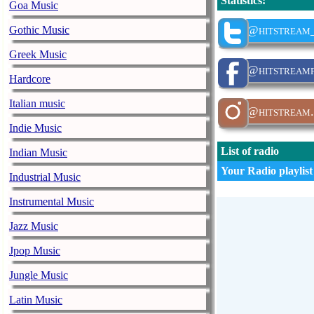
Statistics
:
Goa Music
@hitstream
Gothic Music
Greek Music
@hitstream
Hardcore
Italian music
@hitstream
Indie Music
List of radio
Indian Music
Your Radio playlist
Industrial Music
Instrumental Music
Jazz Music
Jpop Music
Jungle Music
Latin Music