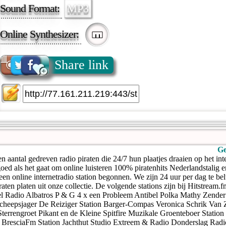
Sound Format:
MP3
Online Synthesizer:
Share link
Ge
n aantal gedreven radio piraten die 24/7 hun plaatjes draaien op het int
goed als het gaat om online luisteren 100% piratenhits Nederlandstalig
n een online internetradio station begonnen. We zijn 24 uur per dag te be
raten platen uit onze collectie. De volgende stations zijn bij Hitstream.
el Radio Albatros P & G 4 x een Probleem Antibel Polka Mathy Zende
Scheepsjager De Reiziger Station Barger-Compas Veronica Schrik Van 
terrengroet Pikant en de Kleine Spitfire Muzikale Groenteboer Stati
t BresciaFm Station Jachthut Studio Extreem & Radio Donderslag Rad