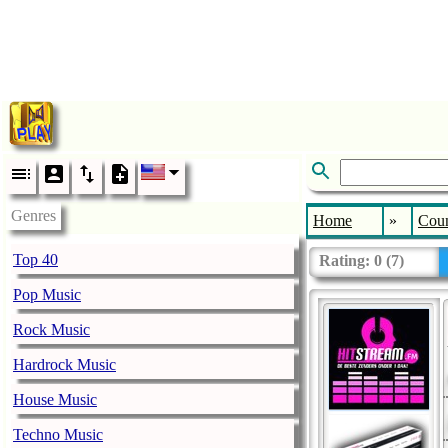
Genres
Home
»
Coun
Top 40
Rating:
0
(
7
)
Pop Music
Rock Music
Hardrock Music
House Music
Techno Music