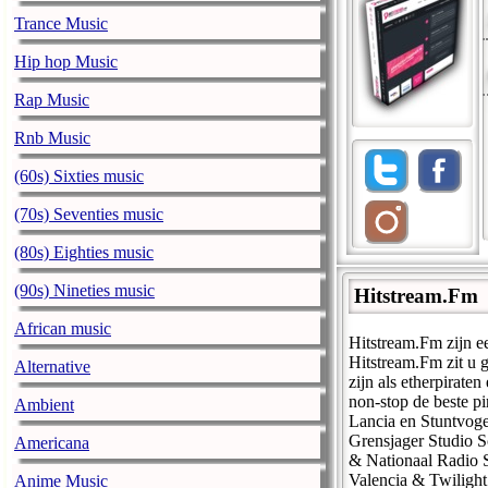
Trance Music
Hip hop Music
Rap Music
Rnb Music
(60s) Sixties music
(70s) Seventies music
(80s) Eighties music
(90s) Nineties music
Hitstream.Fm
African music
Hitstream.Fm zijn ee
Hitstream.Fm zit u 
Alternative
zijn als etherpirate
non-stop de beste pi
Ambient
Lancia en Stuntvog
Grensjager Studio 
Americana
& Nationaal Radio S
Valencia & Twiligh
Anime Music