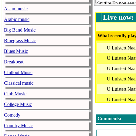
Spitfire En nog een 
Asian music
http://www.hitstrea
info@hitstream.nl
Live now:
Arabic music
Big Band Music
What recently play
Bluegrass Music
U Luistert Naa
Blues Music
U Luistert Naa
Breakbeat
U Luistert Naa
Chillout Music
U Luistert Naa
Classical music
U Luistert Naa
Club Music
U Luistert Na
College Music
U Luistert Naa
Comedy
Comments:
U Luistert Naa
Country Music
U Luistert Naa