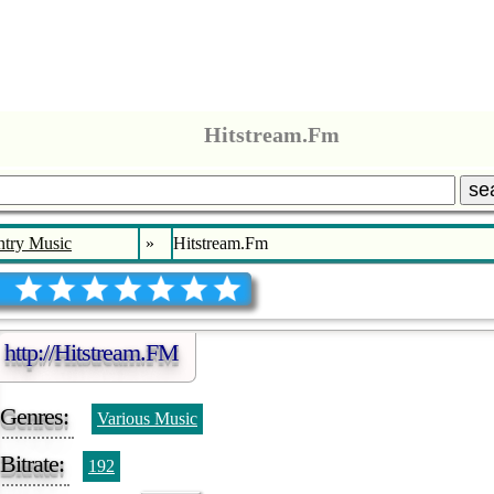
Hitstream.Fm
se
try Music
»
Hitstream.Fm
http://Hitstream.FM
Genres:
Various Music
Bitrate:
192