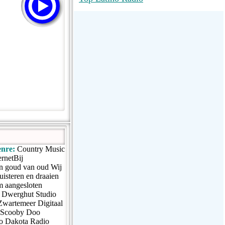
RadioMaxMusic Greatest Hits 256K
Stream
88.1 The Park (WSDP-FM) |
Plymouth, MI USA
Joy Hits
nre:
Country Music
ernetBij
 en goud van oud Wij
luisteren en draaien
fm aangesloten
r Dwerghut Studio
Zwartemeer Digitaal
on Scooby Doo
io Dakota Radio