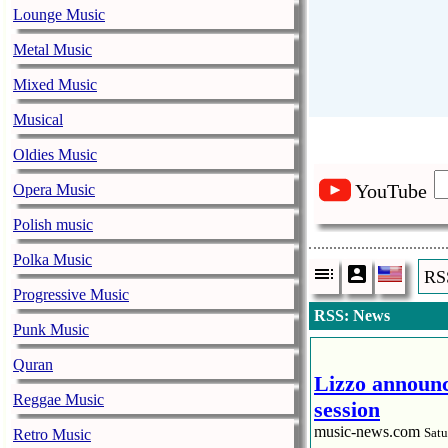
Lounge Music
Metal Music
Mixed Music
Musical
Oldies Music
YouTube
Opera Music
Polish music
Polka Music
RS
Progressive Music
RSS: News
Punk Music
Quran
Lizzo announc
Reggae Music
session
music-news.com
Satu
Retro Music