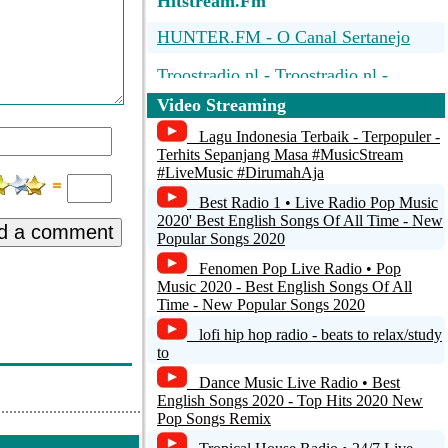
Hitstream.Fm
HUNTER.FM - O Canal Sertanejo
Troostradio.nl - Troostradio.nl -
Muziek Collage 033
Video Streaming
KXLE FM 95.3 Live OGG 64 kb/s
Lagu Indonesia Terbaik - Terpopuler -
Terhits Sepanjang Masa #MusicStream
country
#LiveMusic #DirumahAja
Best Radio 1 • Live Radio Pop Music
country
2020' Best English Songs Of All Time - New
d a comment
Popular Songs 2020
Fenomen Pop Live Radio • Pop
Music 2020 - Best English Songs Of All
Time - New Popular Songs 2020
lofi hip hop radio - beats to relax/study
to
Dance Music Live Radio • Best
English Songs 2020 - Top Hits 2020 New
Pop Songs Remix