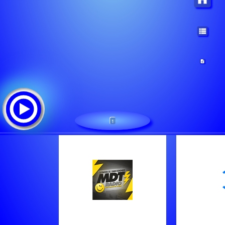
1
/mdtwebMaster
Tracklist: