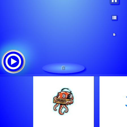
1
Deranged Radio
Tracklist: