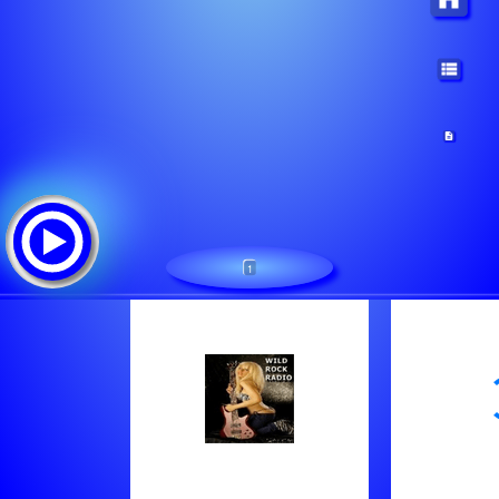
1
WILD ROCK RADIO Spacialnet
Tracklist: