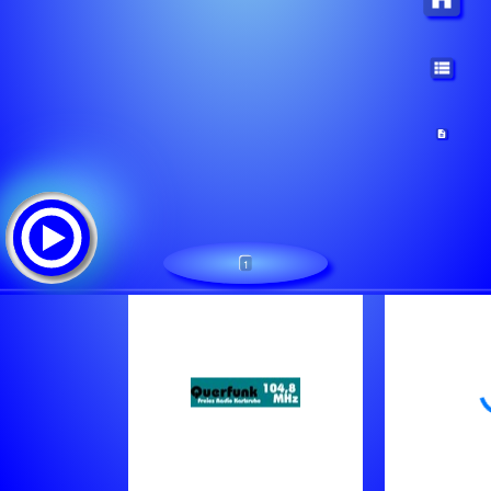
1
Querfunk Freies Radio Karlsruhe
Tracklist:
Wutpilger Streifzüge
Inka Afro Tunes
Info