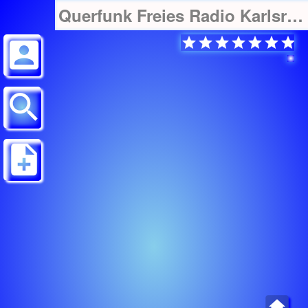
Querfunk Freies Radio Karlsruhe