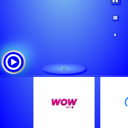
1
no name
Tracklist: