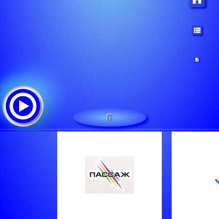
1
Пассаж - Москва
Tracklist:
Meja - All About The Money
Винтаж - Знак Водолея
Shakira & Burna Boy - Dai Dai