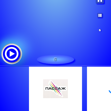
1
Пассаж - Москва
Tracklist:
Meja - All About The Money
Винтаж - Знак Водолея
Shakira & Burna Boy - Dai Dai