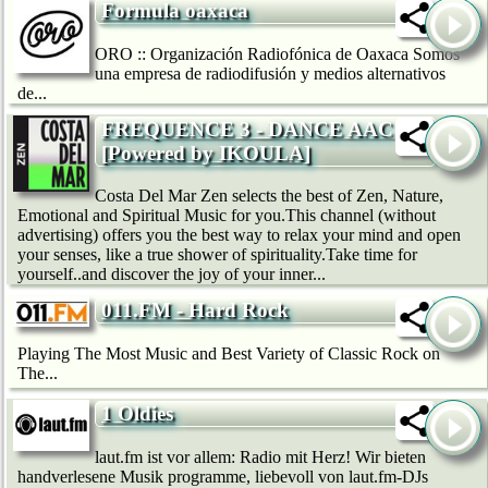
Formula oaxaca
ORO :: Organización Radiofónica de Oaxaca Somos
una empresa de radiodifusión y medios alternativos
de...
FREQUENCE 3 - DANCE AAC
[Powered by IKOULA]
Costa Del Mar Zen selects the best of Zen, Nature,
Emotional and Spiritual Music for you.This channel (without
advertising) offers you the best way to relax your mind and open
your senses, like a true shower of spirituality.Take time for
yourself..and discover the joy of your inner...
011.FM - Hard Rock
Playing The Most Music and Best Variety of Classic Rock on
The...
1 Oldies
laut.fm ist vor allem: Radio mit Herz! Wir bie­ten
handverlesene Musik programme, liebevoll von laut.fm-DJs