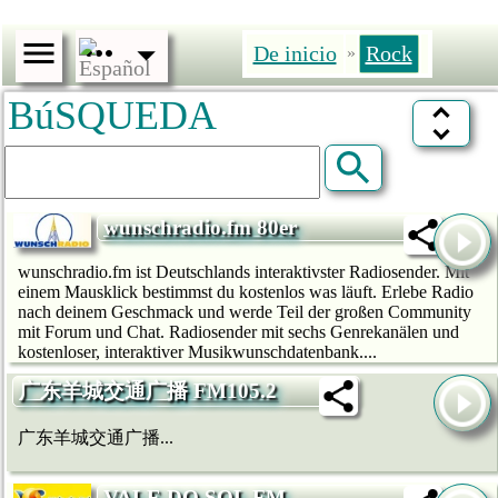
De inicio
Rock
»
BúSQUEDA
wunschradio.fm 80er
wunschradio.fm ist Deutschlands interaktivster Radiosender. Mit
einem Mausklick bestimmst du kostenlos was läuft. Erlebe Radio
nach deinem Geschmack und werde Teil der großen Community
mit Forum und Chat. Radiosender mit sechs Genrekanälen und
kostenloser, interaktiver Musikwunschdatenbank....
广东羊城交通广播 FM105.2
广东羊城交通广播...
VALE DO SOL FM