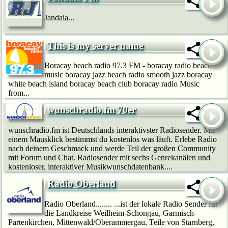
Jandaia...
This is my server name
Boracay beach radio 97.3 FM - boracay radio beach
music boracay jazz beach radio smooth jazz boracay
white beach island boracay beach club boracay radio Music
from...
wunschradio.fm 70er
wunschradio.fm ist Deutschlands interaktivster Radiosender. Mit
einem Mausklick bestimmst du kostenlos was läuft. Erlebe Radio
nach deinem Geschmack und werde Teil der großen Community
mit Forum und Chat. Radiosender mit sechs Genrekanälen und
kostenloser, interaktiver Musikwunschdatenbank....
Radio Oberland
Radio Oberland........ ...ist der lokale Radio Sender für
die Landkreise Weilheim-Schongau, Garmisch-
Partenkirchen, Mittenwald/Oberammergau, Teile von Starnberg,