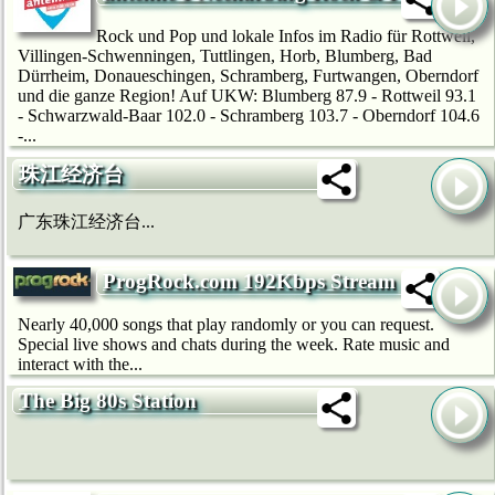
Rock und Pop und lokale Infos im Radio für Rottweil,
Villingen-Schwenningen, Tuttlingen, Horb, Blumberg, Bad
Dürrheim, Donaueschingen, Schramberg, Furtwangen, Oberndorf
und die ganze Region! Auf UKW: Blumberg 87.9 - Rottweil 93.1
- Schwarzwald-Baar 102.0 - Schramberg 103.7 - Oberndorf 104.6
-...
珠江经济台
广东珠江经济台...
ProgRock.com 192Kbps Stream
Nearly 40,000 songs that play randomly or you can request.
Special live shows and chats during the week. Rate music and
interact with the...
The Big 80s Station