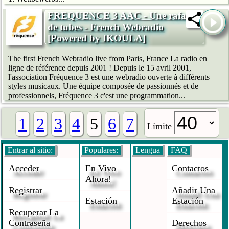
FREQUENCE 3 AAC - Une rafale
de tubes - French Webradio
[Powered by IKOULA]
The first French Webradio live from Paris, France La radio en
ligne de référence depuis 2001 ! Depuis le 15 avril 2001,
l'association Fréquence 3 est une webradio ouverte à différents
styles musicaux. Une équipe composée de passionnés et de
professionnels, Fréquence 3 c'est une programmation...
1
2
3
4
5
6
7
Límite
Entrar al sitio:
Populares:
Lengua
FAQ
Acceder
En Vivo
Contactos
Ahora!
Registrar
Añadir Una
Estación
Estación
Recuperar La
Contraseña
Derechos