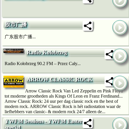
股市广播
广东股市广播...
Radio Kolobrzeg
Radio Kołobrzeg 90.2 FM – Przez Cały...
ARROW CLASSIC ROCK
Arrow Classic Rock Van Led Zeppelin en Pink Floyd
tot moderne grootheden als Kings Of Leon en Franz Ferdinand...
Arrow Classic Rock: 24 uur per dag classic rock en the best of
modern rock. ARROW Classic Rock is hét radiostation waar de
liefhebbers van classic- & modern rock 24/7 alleen de...
YWFM Sessions - YWFM Easter
special