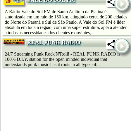
A Rádio Vale do Sol FM de Santo Antônio da Platina é
sintonizada em um raio de 150 km, atingindo cerca de 200 cidades
do Norte do Paraná e Sul de São Paulo. A Vale do Sol FM é líder
absoluta em toda a região, com uma super estrutura, apta a atender
a todas as necessidades dos clientes e ouvintes,...
REAL PUNK RADIO
24/7 Streaming Punk Rock'N'Roll! - REAL PUNK RADIO is
100% D.I.Y. station for the open minded individual that
understands punk music has it roots in all types of...