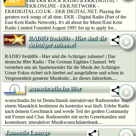
Find EKR ROCK RADIO at EKR.DIGITAL -
EKR.ONLINE - EKR.NETWORK -
EKRDIGITAL.CO.UK - EKR DIGITAL.NET. Playing the
greatest rock songs of all time. EKR - Digital Radio (Part of the
East Kent Radio Network). It's all about the Music!East Kent
Radio Limited Founded August 1995 Set up to apply for...
RADIO fresh80s - Hier sind die
Achtziger zuhause!
RADIO fresh80s - Hier sind die Achtziger zuhause! | Das
deutsche 80er Radio / The German Eighties Channel. Wir
verstehen uns als Spartensender für die Musik der Achtziger.
Unser Fokus richtet sich hierbei auf ausgefallene und schon in
Vergessenheit geratene Musikstüc...ke dieses Jahrzehnts....
wunschradio.fm 80er
wunschradio.fm ist Deutschlands interaktivster Radiosender. Mit
einem Mausklick bestimmst du kostenlos was läuft. Erlebe Radio
nach deinem Geschmack und werde Teil der großen Community
mit Forum und Chat. Radiosender mit sechs Genrekanälen und
kostenloser, interaktiver Musikwunschdatenbank....
Jamendo Lounge