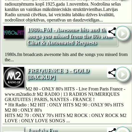
radiouzņēmums kopš 1925.gada 1.novembra. Nodrošina sešus
kanālus un vairākas mākslinieciskās struktūrvienības.Latvijas
Radio uzrunā cilvēkus, lai veicinātu labāku dzīves kvalitāti,
nodrošinot objektīvas, operatīvas un daudzveidīgas...
1980s.FM - Awesome hits and the
songs you missed from the 80s with
Chat & Automated Requests
1980s.fm broadcasts awesome hits and the songs you missed from
the...
FREQUENCE 3 - GOLD
[BACKUP]
M2 80 - ONLY 80's HITS - Live From Paris France -
www.m2radio.fr M2 RADIO | 13 RADIOS NUMERIQUES
GRATUITES | PARIS, NANTES - FRANCE !
* Hit Radio : M2 HIT : ONLY HITS M2 90 : ONLY 90's HITS
M2 80 : ONLY 80's
HITS M2 70 : ONLY 70's HITS M2 ROCK : ONLY ROCK M2
LOVE : ONLY LOVE SONGS ...
Jandaia Fm