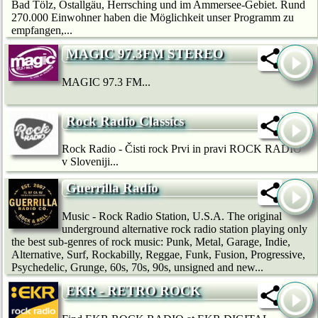
Bad Tölz, Ostallgäu, Herrsching und im Ammersee-Gebiet. Rund
270.000 Einwohner haben die Möglichkeit unser Programm zu
empfangen,...
MAGIC 97.3FM STEREO
MAGIC 97.3 FM...
Rock Radio Classics
Rock Radio - Čisti rock Prvi in pravi ROCK RADIO
v Sloveniji...
Guerrilla Radio
Music - Rock Radio Station, U.S.A. The original
underground alternative rock radio station playing only
the best sub-genres of rock music: Punk, Metal, Garage, Indie,
Alternative, Surf, Rockabilly, Reggae, Funk, Fusion, Progressive,
Psychedelic, Grunge, 60s, 70s, 90s, unsigned and new...
EKR - RETRO ROCK