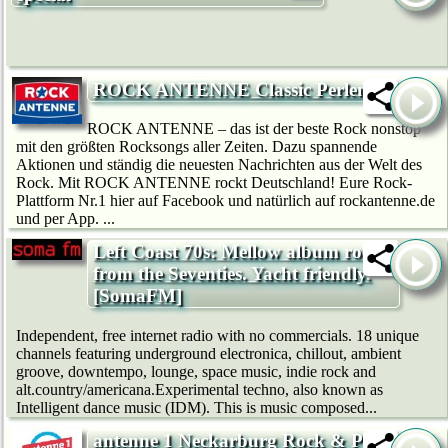
ROCK ANTENNE Classic Perlen
ROCK ANTENNE – das ist der beste Rock nonstop
mit den größten Rocksongs aller Zeiten. Dazu spannende
Aktionen und ständig die neuesten Nachrichten aus der Welt des
Rock. Mit ROCK ANTENNE rockt Deutschland! Eure Rock-
Plattform Nr.1 hier auf Facebook und natürlich auf rockantenne.de
und per App. ...
Left Coast 70s: Mellow album rock
from the Seventies. Yacht friendly.
[SomaFM]
Independent, free internet radio with no commercials. 18 unique
channels featuring underground electronica, chillout, ambient
groove, downtempo, lounge, space music, indie rock and
alt.country/americana.Experimental techno, also known as
Intelligent dance music (IDM). This is music composed...
antenne 1 Neckarburg Rock & Pop