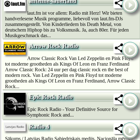
antenne-sauerland
laut.fm ist vor allem: Radio mit Herz! Wir bie­ten
handverlesene Musik programme, liebevoll von laut.fm-DJs
zusammengestellt. Von Kinderliedern bis Death Metal, von
deutschem Hip­hop bis zu Volksmusik. Ja, auch 80er. Für jeden
Musikgeschmack das...
Arrow Rock Radio
Arrow Classic Rock Van Led Zeppelin en Pink Floyd
tot moderne grootheden als Kings Of Leon en Franz Ferdinand
Arrow Classic Rock: 24 uur per dag classic rock en the best of
modern rock. Van Led Zeppelin en Pink Floyd tot moderne
grootheden als Kings Of Leon en Franz Ferdinand, Arrow Classic
Rock...
Epic Rock Radio
Epic Rock Radio - Your Definitive Source for
Symphonic Rock and...
Radio 4
Sākums / Latvijas Radio Sabiedriskais medijs. Nacionāla mēroga