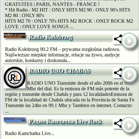
GRATUITES | PARIS, NANTES - FRANCE !
* Hit Radio : M2 HIT : ONLY HITS M2 90 : ONLY 90's HITS
M2 80 : ONLY 80's
HITS M2 70 : ONLY 70's HITS M2 ROCK : ONLY ROCK M2
LOVE : ONLY LOVE SONGS ...
Radio Kolobrzeg
Radio Kołobrzeg 90.2 FM – prywatna rozgłośnia radiowa.
Najświeższe miejskie informacje, relacje na żywo, audycje
autorskie, konkursy i doskonała...
RADIO UNO CHABAS
RADIO UNO Transmite desde el año 2006 en el 99.1
Mhz del dial. Es la emisora de FM más potente de la
región y transmite desde Chabás y para 12 localidadesEmisora de
FM de la localidad de Chabás ubicada en la Provincia de Santa Fe
Transmite las 24hs en 99.1 Mhz y Tambien en internet. Contacto:
...
Радио Камчатка Live Rock
Radio Kamchatka Live...