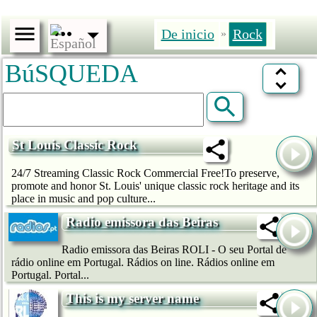
De inicio
Rock
»
BúSQUEDA
St Louis Classic Rock
24/7 Streaming Classic Rock Commercial Free!To preserve,
promote and honor St. Louis' unique classic rock heritage and its
place in music and pop culture...
Radio emissora das Beiras
Radio emissora das Beiras ROLI - O seu Portal de
rádio online em Portugal. Rádios on line. Rádios online em
Portugal. Portal...
This is my server name