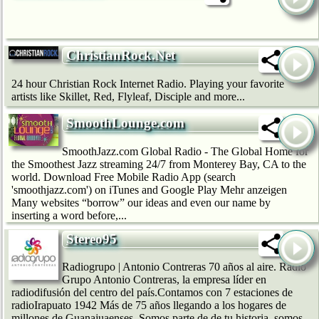
ChristianRock.Net
24 hour Christian Rock Internet Radio. Playing your favorite
artists like Skillet, Red, Flyleaf, Disciple and more...
SmoothLounge.com
SmoothJazz.com Global Radio - The Global Home for
the Smoothest Jazz streaming 24/7 from Monterey Bay, CA to the
world. Download Free Mobile Radio App (search
'smoothjazz.com') on iTunes and Google Play Mehr anzeigen
Many websites “borrow” our ideas and even our name by
inserting a word before,...
Stereo95
Radiogrupo | Antonio Contreras 70 años al aire. Radio
Grupo Antonio Contreras, la empresa líder en
radiodifusión del centro del país.Contamos con 7 estaciones de
radioIrapuato 1942 Más de 75 años llegando a los hogares de
millones de Guanajuaenses. Somos parte de de tu historia, somos