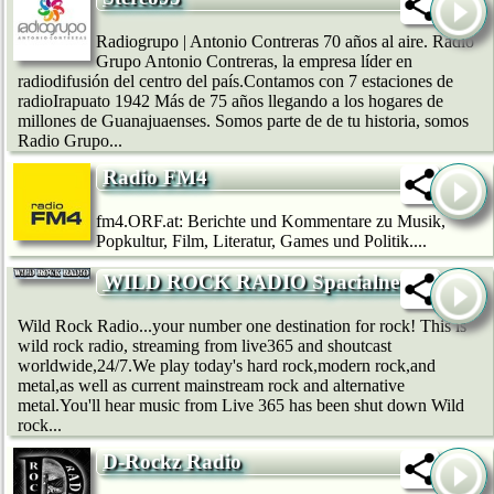
Radiogrupo | Antonio Contreras 70 años al aire. Radio
Grupo Antonio Contreras, la empresa líder en
radiodifusión del centro del país.Contamos con 7 estaciones de
radioIrapuato 1942 Más de 75 años llegando a los hogares de
millones de Guanajuaenses. Somos parte de de tu historia, somos
Radio Grupo...
Radio FM4
fm4.ORF.at: Berichte und Kommentare zu Musik,
Popkultur, Film, Literatur, Games und Politik....
WILD ROCK RADIO Spacialnet
Wild Rock Radio...your number one destination for rock! This is
wild rock radio, streaming from live365 and shoutcast
worldwide,24/7.We play today's hard rock,modern rock,and
metal,as well as current mainstream rock and alternative
metal.You'll hear music from Live 365 has been shut down Wild
rock...
D-Rockz Radio