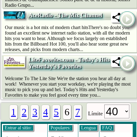
Radio Grupo...
AceRadio - The Mix Channel
Our music is a hot mix of modern chart hitsThere's no doubt you
found an excellent new internet radio station, with all the modern
hits you want to hear. Although we focus largely on established
hits from the Billboard Hot 100, you'll also hear some great new
releases, and picks from modern charts...
LiteFavorites.com - Today's Hits &
Yesterday's Favorites
Welcome To The Lite Site We're the station you hear all day at
work! Whenever you start your workday, we're playing the most
music to pick you up and hel. Today's Hits and Yesterday's
Favorites to make you feel good every time you...
1
2
3
4
5
6
7
Límite
Entrar al sitio:
Populares:
Lengua
FAQ