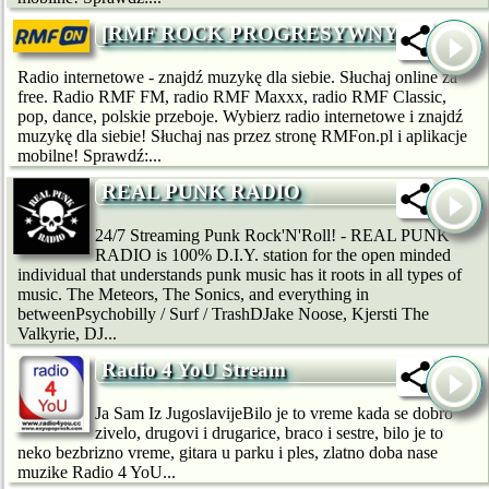
[RMF ROCK PROGRESYWNY]
Radio internetowe - znajdź muzykę dla siebie. Słuchaj online za
free. Radio RMF FM, radio RMF Maxxx, radio RMF Classic,
pop, dance, polskie przeboje. Wybierz radio internetowe i znajdź
muzykę dla siebie! Słuchaj nas przez stronę RMFon.pl i aplikacje
mobilne! Sprawdź:...
REAL PUNK RADIO
24/7 Streaming Punk Rock'N'Roll! - REAL PUNK
RADIO is 100% D.I.Y. station for the open minded
individual that understands punk music has it roots in all types of
music. The Meteors, The Sonics, and everything in
betweenPsychobilly / Surf / TrashDJake Noose, Kjersti The
Valkyrie, DJ...
Radio 4 YoU Stream
Ja Sam Iz JugoslavijeBilo je to vreme kada se dobro
zivelo, drugovi i drugarice, braco i sestre, bilo je to
neko bezbrizno vreme, gitara u parku i ples, zlatno doba nase
muzike Radio 4 YoU...