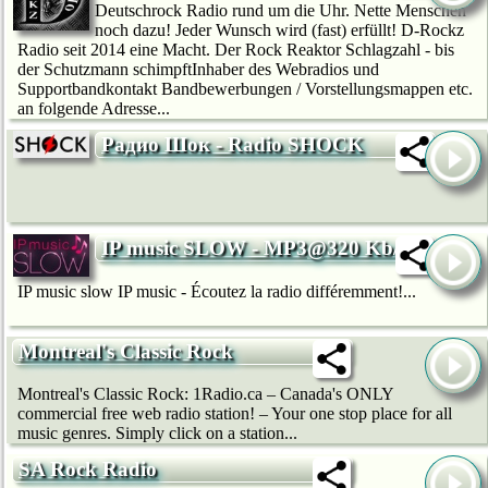
Deutschrock Radio rund um die Uhr. Nette Menschen
noch dazu! Jeder Wunsch wird (fast) erfüllt! D-Rockz
Radio seit 2014 eine Macht. Der Rock Reaktor Schlagzahl - bis
der Schutzmann schimpftInhaber des Webradios und
Supportbandkontakt Bandbewerbungen / Vorstellungsmappen etc.
an folgende Adresse...
Радио Шок - Radio SHOCK
IP music SLOW - MP3@320 Kb/s
IP music slow IP music - Écoutez la radio différemment!...
Montreal's Classic Rock
Montreal's Classic Rock: 1Radio.ca – Canada's ONLY
commercial free web radio station! – Your one stop place for all
music genres. Simply click on a station...
SA Rock Radio