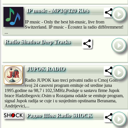
IP music - MP3@320 Kb/s
IP music - Only the best hit-music, live from
Switzerland. IP music - Écoutez la radio différemment!
...
Radio Shadow Deep Tracks
JUPOK RADIO
Radio JUPOK kao treci privatni radio u Crnoj Gori
svoj 24 casovni program emituje od sredine juna
1995.godine na 98,7 i 102,5MHz.Posluje u sastavu firme Jupok
brace Hadzibegovic.Osim u Rozajama odakle se emituje program,
signal Jupok radija se cuje i u susjednim opstinama Beranama,
Andrijevici,...
Радио Шок Radio SHOCK