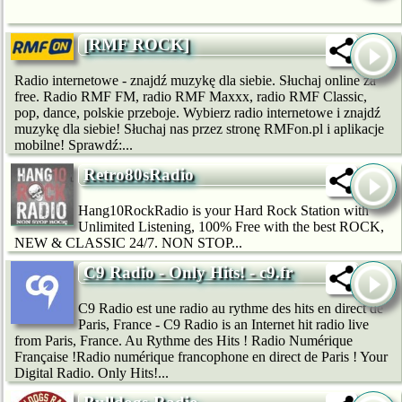
[RMF ROCK]
Radio internetowe - znajdź muzykę dla siebie. Słuchaj online za
free. Radio RMF FM, radio RMF Maxxx, radio RMF Classic,
pop, dance, polskie przeboje. Wybierz radio internetowe i znajdź
muzykę dla siebie! Słuchaj nas przez stronę RMFon.pl i aplikacje
mobilne! Sprawdź:...
Retro80sRadio
Hang10RockRadio is your Hard Rock Station with
Unlimited Listening, 100% Free with the best ROCK,
NEW & CLASSIC 24/7. NON STOP...
C9 Radio - Only Hits! - c9.fr
C9 Radio est une radio au rythme des hits en direct de
Paris, France - C9 Radio is an Internet hit radio live
from Paris, France. Au Rythme des Hits ! Radio Numérique
Française !Radio numérique francophone en direct de Paris ! Your
Digital Radio. Only Hits!...