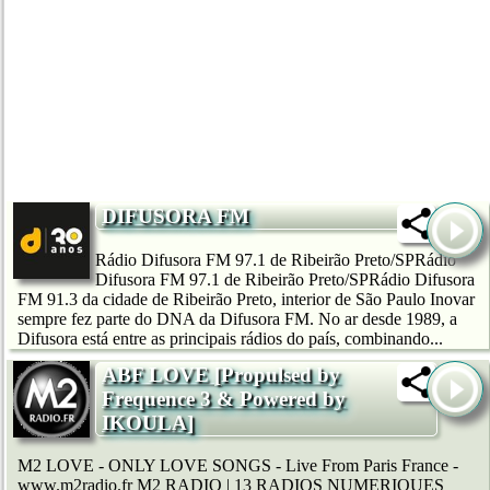
DIFUSORA FM
Rádio Difusora FM 97.1 de Ribeirão Preto/SPRádio
Difusora FM 97.1 de Ribeirão Preto/SPRádio Difusora
FM 91.3 da cidade de Ribeirão Preto, interior de São Paulo Inovar
sempre fez parte do DNA da Difusora FM. No ar desde 1989, a
Difusora está entre as principais rádios do país, combinando...
ABF LOVE [Propulsed by
Frequence 3 & Powered by
IKOULA]
M2 LOVE - ONLY LOVE SONGS - Live From Paris France -
www.m2radio.fr M2 RADIO | 13 RADIOS NUMERIQUES