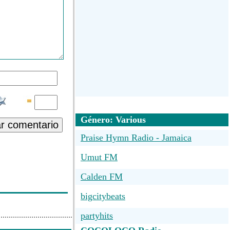
Género: Various
ar comentario
Praise Hymn Radio - Jamaica
Umut FM
Calden FM
bigcitybeats
partyhits