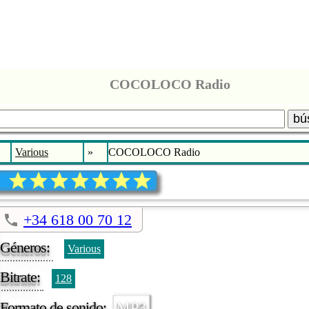
COCOLOCO Radio
bú
Various
»
COCOLOCO Radio
+34 618 00 70 12
Géneros:
Various
Bitrate:
128
Formato de sonido:
MP3