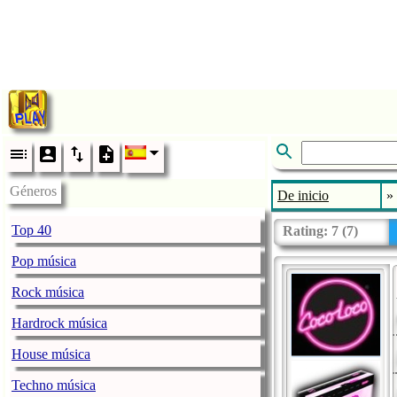
Géneros
De inicio
»
Top 40
Rating:
7
(
7
)
Pop música
Rock música
Hardrock música
House música
Techno música