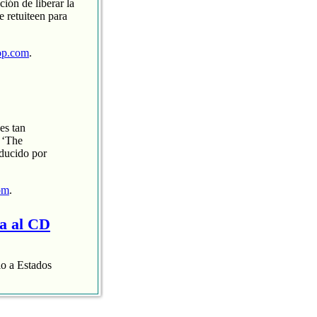
ción de liberar la
 retuiteen para
op.com
.
es tan
 ‘The
oducido por
om
.
ra al CD
lo a Estados