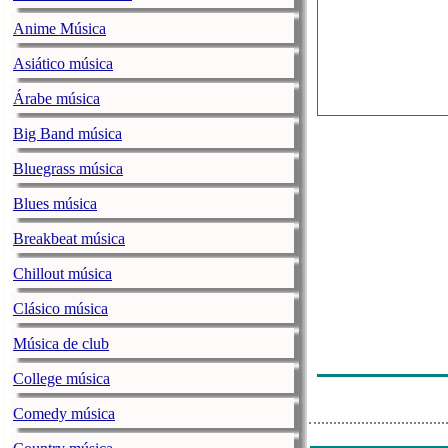
Anime Música
Asiático música
Árabe música
Big Band música
Bluegrass música
Blues música
Breakbeat música
Chillout música
Clásico música
Música de club
College música
Comedy música