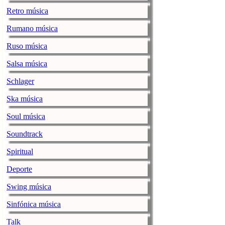
La industria 
Retro música
La noticia
Baja la ve
Rumano música
Ruso música
La alegre fan
jenesaispop.com
miér
Salsa música
Karmento publicaba h
Schlager
una canción llamada ‘
playlists, así como 
Ska música
Personalmente mi favo
Soul música
La noticia
La alegre
Soundtrack
Ozuna / ENO
Spiritual
jenesaispop.com
miér
Deporte
Juan Carlos Ozuna Ro
sus pegadizos singles
Swing música
20 hitazos conocidos 
[…]
Sinfónica música
La noticia
Ozuna / 
Talk