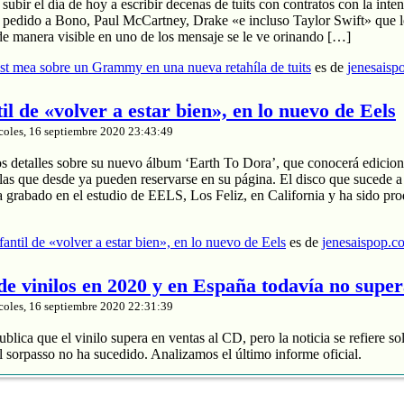
ubir el día de hoy a escribir decenas de tuits con contratos con la inten
a pedido a Bono, Paul McCartney, Drake «e incluso Taylor Swift» que le
de manera visible en uno de los mensaje se le ve orinando […]
t mea sobre un Grammy en una nueva retahíla de tuits
es de
jenesaisp
til de «volver a estar bien», en lo nuevo de Eels
coles, 16 septiembre 2020 23:43:49
os detalles sobre su nuevo álbum ‘Earth To Dora’, que conocerá edicion
las que desde ya pueden reservarse en su página. El disco que sucede a
a grabado en el estudio de EELS, Los Feliz, en California y ha sido pr
nfantil de «volver a estar bien», en lo nuevo de Eels
es de
jenesaispop.c
 de vinilos en 2020 y en España todavía no supe
coles, 16 septiembre 2020 22:31:39
blica que el vinilo supera en ventas al CD, pero la noticia se refiere so
 sorpasso no ha sucedido. Analizamos el último informe oficial.
roduce un 88% de los ingresos
 y divide entre 2 sus ventas