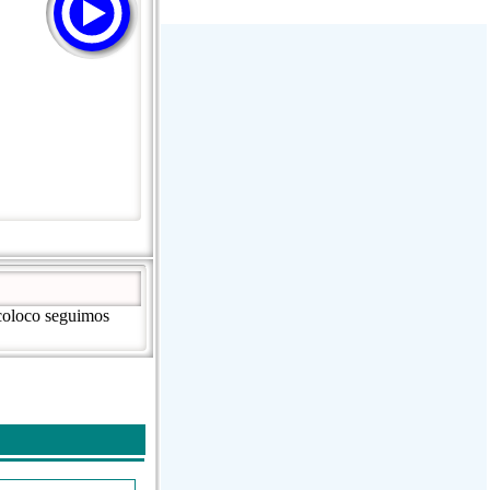
Stream Radiovoz Coruña
RTFM Lounge
PulsRadio LOUNGE
Dance One Radio San Francisco
CLASSIC ROCK MIAMI
ocoloco seguimos