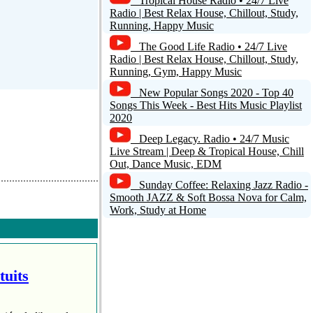
Tropical House Radio • 24/7 Live
Radio | Best Relax House, Chillout, Study,
Running, Happy Music
The Good Life Radio • 24/7 Live
Radio | Best Relax House, Chillout, Study,
Running, Gym, Happy Music
New Popular Songs 2020 - Top 40
Songs This Week - Best Hits Music Playlist
2020
Deep Legacy. Radio • 24/7 Music
Live Stream | Deep & Tropical House, Chill
Out, Dance Music, EDM
Sunday Coffee: Relaxing Jazz Radio -
Smooth JAZZ & Soft Bossa Nova for Calm,
Work, Study at Home
tuits