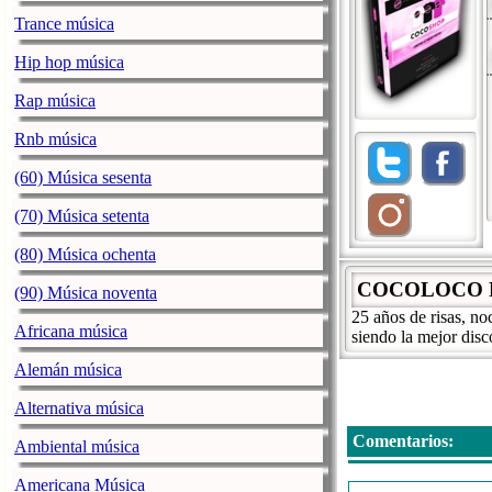
Trance música
Hip hop música
Rap música
Rnb música
(60) Música sesenta
(70) Música setenta
(80) Música ochenta
COCOLOCO R
(90) Música noventa
25 años de risas, n
Africana música
siendo la mejor disc
Alemán música
Alternativa música
Comentarios:
Ambiental música
Americana Música