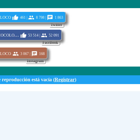
loco
461 |
8 798 |
1 863
Twitter
ocolo...
53 514 |
52 091
FaceBook
loco
3 067 |
168
Instagram
e reproducción está vacía (
Registrar
)