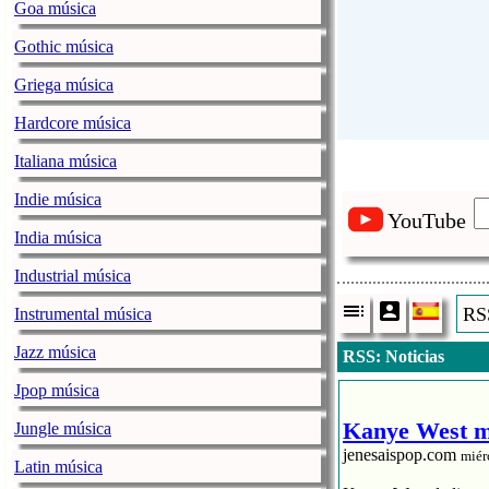
Goa música
Gothic música
Griega música
Hardcore música
Italiana música
Indie música
YouTube
India música
Industrial música
RSS
Instrumental música
Jazz música
RSS: Noticias
Jpop música
Kanye West me
Jungle música
jenesaispop.com
miér
Latin música