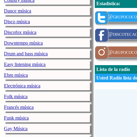
Country música
Estadística
:
Dance música
@grupococo
Disco música
Discofox música
@discotecac
Downtempo música
@grupococo
Drum and bass música
Easy listening música
Lista de la radio
Ebm música
Usted Radio lista d
Electrónica música
Folk música
Francés música
Funk música
Gay Música