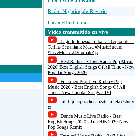
COCOLOCO Radio
Radio Nightingale Reverie
Unspecified name
Vídeo transmitido en vivo
BAND FM SOROCABA
Lagu Indonesia Terbaik - Terpopuler -
BMW - Automobile Bavaria
Terhits Sepanjang Masa #MusicStream
#LiveMusic #DirumahAja
Netcast
Best Radio 1 • Live Radio Pop Music
2020' Best English Songs Of All Time - New
Popular Songs 2020
Fenomen Pop Live Radio • Pop
Music 2020 - Best English Songs Of All
Time - New Popular Songs 2020
lofi hip hop radio - beats to relax/study
to
Dance Music Live Radio • Best
English Songs 2020 - Top Hits 2020 New
Pop Songs Remix