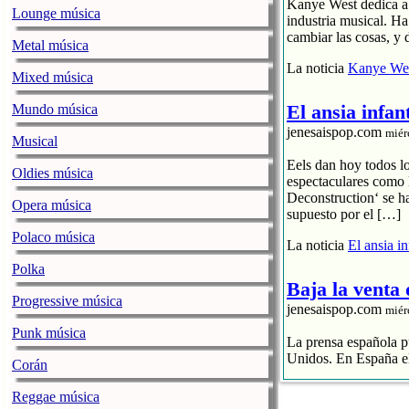
Kanye West dedica a s
Lounge música
industria musical. H
cambiar las cosas, y 
Metal música
La noticia
Kanye Wes
Mixed música
El ansia infan
Mundo música
jenesaispop.com
miér
Musical
Eels dan hoy todos l
Oldies música
espectaculares como 
Deconstruction‘ se h
Opera música
supuesto por el […]
Polaco música
La noticia
El ansia i
Polka
Baja la venta
Progressive música
jenesaispop.com
miér
Punk música
La prensa española pu
Unidos. En España el
Corán
El streaming p
Reggae música
El CD se hunde