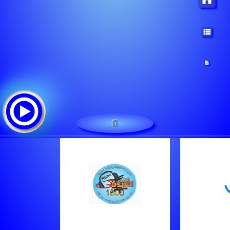
1
Emisora Palabra De Vida Eterna
Lista de canciones:
El Lugar De Su Gloria-Gabriela Soto
Programa 156 A La Luz De La Biblia
En Ti Puedo Seguir-Milki Manon