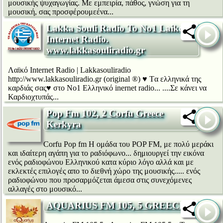
μουσικής ψυχαγωγίας. Με εμπειρία, πάθος, γνώση για τη
μουσική, σας προσφέρουμεένα...
Lakka Souli Radio To No1 Laiko
Internet Radio.
www.lakkasouliradio.gr
Λαϊκό Internet Radio | Lakkasouliradio
http://www.lakkasouliradio.gr (original ®) ♥ Tα ελληνικά της
καρδιάς σας♥ στο Νο1 Ελληνικό inernet radio... ....Σε κάνει να
Καρδιοχτυπάς...
Pop Fm 102, 2 Corfu Greece
Kerkyra
Corfu Pop fm Η ομάδα του POP FM, με πολύ μεράκι
και ιδαίτερη αγάπη για το ραδιόφωνο... δημιουργεί την εικόνα
ενός ραδιοφώνου Ελληνικού κατα κύριο λόγο αλλά και με
εκλεκτές επιλογές απο το διεθνή χώρο της μουσικής..... ενός
ραδιοφώνου που προσαρμόζεται άμεσα στις συνεχόμενες
αλλαγές στο μουσικό...
AQUARIUS FM 105, 5 GREECE