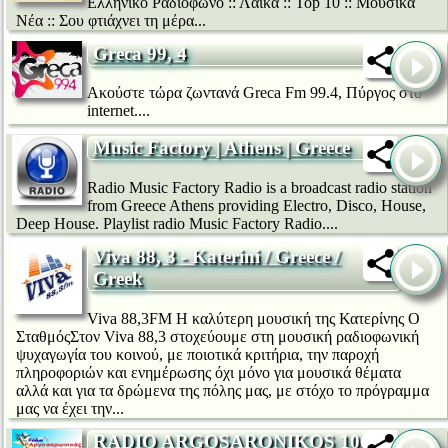
Ελληνικό Ραδιόφωνο :: Λαικά :: Top 10 :: Μουσικά
Νέα :: Σου φτιάχνει τη μέρα...
Greca 99, 4
Ακούστε τώρα ζωντανά Greca Fm 99.4, Πύργος στο
internet....
Music Factory | Athens | Greece
Radio Music Factory Radio is a broadcast radio station
from Greece Athens providing Electro, Disco, House,
Deep House. Playlist radio Music Factory Radio....
Viva 88, 3 - Katerini / Greece /
Greek
Viva 88,3FM Η καλύτερη μουσική της Κατερίνης Ο
ΣταθμόςΣτον Viva 88,3 στοχεύουμε στη μουσική ραδιοφωνική
ψυχαγωγία του κοινού, με ποιοτικά κριτήρια, την παροχή
πληροφοριών και ενημέρωσης όχι μόνο για μουσικά θέματα
αλλά και για τα δρώμενα της πόλης μας, με στόχο το πρόγραμμα
μας να έχει την...
RADIO ARGOSARONIKOS 106, 4