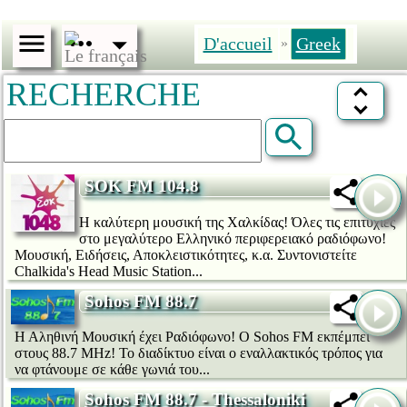
D'accueil
Greek
»
RECHERCHE
SOK FM 104.8
Η καλύτερη μουσική της Χαλκίδας! Όλες τις επιτυχίες
στο μεγαλύτερο Ελληνικό περιφερειακό ραδιόφωνο!
Μουσική, Ειδήσεις, Αποκλειστικότητες, κ.α. Συντονιστείτε
Chalkida's Head Music Station...
Sohos FM 88.7
Η Αληθινή Μουσική έχει Ραδιόφωνο! Ο Sohos FM εκπέμπει
στους 88.7 MHz! Το διαδίκτυο είναι ο εναλλακτικός τρόπος για
να φτάνουμε σε κάθε γωνιά του...
Sohos FM 88.7 - Thessaloniki