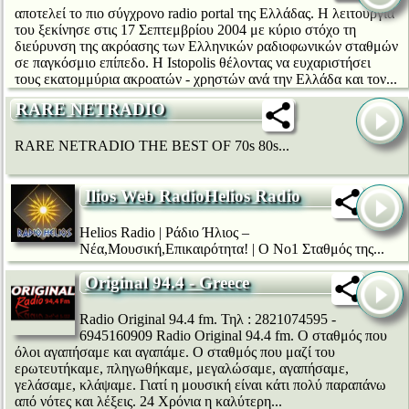
αποτελεί το πιο σύγχρονο radio portal της Ελλάδας. Η λειτουργία
του ξεκίνησε στις 17 Σεπτεμβρίου 2004 με κύριο στόχο τη
διεύρυνση της ακρόασης των Ελληνικών ραδιοφωνικών σταθμών
σε παγκόσμιο επίπεδο. Η Istopolis θέλοντας να ευχαριστήσει
τους εκατομμύρια ακροατών - χρηστών ανά την Ελλάδα και τον...
RARE NETRADIO
RARE NETRADIO THE BEST OF 70s 80s...
Ilios Web RadioHelios Radio
Helios Radio | Ράδιο Ήλιος –
Nέα,Mουσική,Eπικαιρότητα! | Ο Νο1 Σταθμός της...
Original 94.4 - Greece
Radio Original 94.4 fm. Τηλ : 2821074595 -
6945160909 Radio Original 94.4 fm. Ο σταθμός που
όλοι αγαπήσαμε και αγαπάμε. Ο σταθμός που μαζί του
ερωτευτήκαμε, πληγωθήκαμε, μεγαλώσαμε, αγαπήσαμε,
γελάσαμε, κλάψαμε. Γιατί η μουσική είναι κάτι πολύ παραπάνω
από νότες και λέξεις. 24 Χρόνια η καλύτερη...