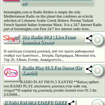
etc
beirutnights.com or Radio Byblos is simply the only
Mediterranean Radio on this planet that combines an eclectic
selection of Lebanese Arabic Greek Hebrew Persian Turkish
French Spanish Italian Armenian Music. It is a 24/7 Internet Radio
part of beirutnights.com First 24/7 live internet radio from...
Sky Radio 99.2 | Live From
Ioannina Greece
Η καλύτερη ελληνική μουσική, από τον πρώτο ραδιοφωνικό
σταθμό των Ιωαννίνων... Ιστορία, Πρόγραμμα, Μουσικά νέα,
Top 20, Album, Events, Διαφημιστείτε...
Radio Play 91.5 Fm Stereo (Gr
Xanthi)
RADIO PLAY FM 91,5 XANTHI **Καλως ηρθατε
στο RADIO PLAY..απολαυστε μουσικη στην καθε σας
στιγμη**Η καρδιά της μουσικής χτυπάει δυνατά στον 91.5 fm
ΞΑΝΘΗ...
KYMA FM 90.3 CORFU GREECE