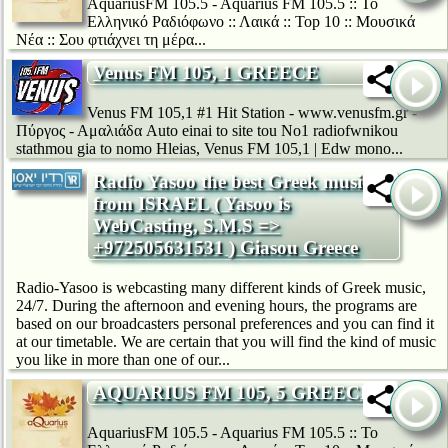
AquariusFM 105.5 - Aquarius FM 105.5 :: Το
Ελληνικό Ραδιόφωνο :: Λαικά :: Top 10 :: Μουσικά
Νέα :: Σου φτιάχνει τη μέρα...
Venus FM 105, 1 GREECE
Venus FM 105,1 #1 Hit Station - www.venusfm.gr -
Πύργος - Αμαλιάδα Auto einai to site tou No1 radiofwnikou
stathmou gia to nomo Hleias, Venus FM 105,1 | Edw mono...
Radio Yasoo the best Greek music
from ISRAEL ( Yasoo is
WebCasting, S.M.S =>
+972505631531 ) Giasou Greece
Radio-Yasoo is webcasting many different kinds of Greek music,
24/7. During the afternoon and evening hours, the programs are
based on our broadcasters personal preferences and you can find it
at our timetable. We are certain that you will find the kind of music
you like in more than one of our...
AQUARIUS FM 105, 5 GREECE
AquariusFM 105.5 - Aquarius FM 105.5 :: Το