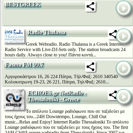
BESTGREEK
Radio Thalassa
Greek Webradio. Radio Thalassa is a Greek Internet
Radio Service with Live-DJ-Sets only. The station broadcasts 24
hours daily. Always close to you! Πάντα κοντά...
Fasma FM 99.7
Αργυροκάστρου 16, 26 224 Πάτρα, Τήλ/Φαξ: 2610 340540
Κολοκοτρωνη 19-23, 26 221, Πάτρα, Τηλ/Φαξ: 2610...
ECHOES.gr NetRadio -
Thessaloniki - Greece
Το απόλυτο Lounge ραδιόφωνο που σε ταξιδεύει με
τους ήχους του...24H Downtempo, Lounge, Chill Out
music...Relax and Enjoy! Internet Radio Thessaloniki Το απόλυτο
Lounge ραδιόφωνο που σε ταξιδεύει με τους ήχους του. The first
24/H Chill/Lounge webradio from Thessaloniki. Since 2007 we