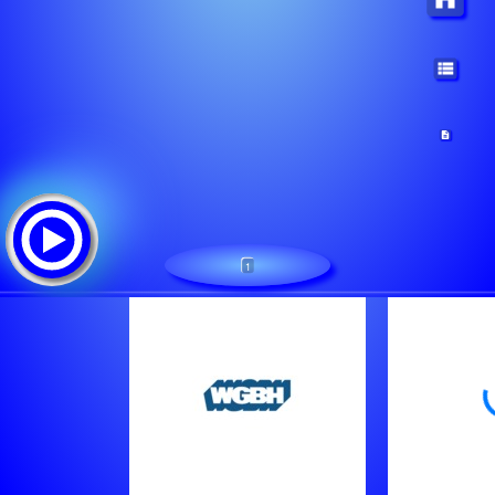
1
/wgbh-aac
ट्रैक सूची: