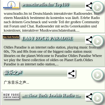
wunschradio.fm Top100
wunschradio.fm ist Deutschlands interaktivster Radiosender. Mit
einem Mausklick bestimmst du kostenlos was läuft. Erlebe Radio
nach deinem Geschmack und werde Teil der großen Community
mit Forum und Chat. Radiosender mit sechs Genrekanälen und
kostenloser, interaktiver Musikwunschdatenbank....
EASY ROCK PARADISE
Oldies Paradise is an internet radio station, playing music from the
60s, 70s and 80s from one of the biggest radio station music
libraries on the planet.Welcome to Paradise Oldies Paradise Where
we play the finest collection of oldies on Planet Earth.Oldies
Paradise is an internet radio station,...
音乐之声
广东音乐之声...
..:: New York Jewish Radio ::..