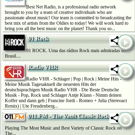
Best Net Radio, is a professional radio network
brought to you by a team of creative individuals who are
passionate about music! Our team is committed to broadcasting the
best mix of artists from the Oldies to today! We will work hard to
bring you all the best music on the planet! Thank you so...
91 Rock
91 ROCK. Uma das rádios Rock mais admiradas do
Brasil....
Radio VHR
Radio VHR - Schlager | Pop | Rock | Meine Hits -
Meine Musik Tagesaktuell die neuesten Hits der
deutschsprachigen Musik Radio VHR - Die Beste Deutsche
Musik - Pop, Rock und Schlager Antje Klann - Nimm deinen
Koffer und dann geh | Francine Jordi - Romeo + Julia (Stereoact
Remix) | Ute Freudenberg...
011.FM - The Vault Classic Rock
Playing The Most Music and Best Variety of Classic Rock on
The...