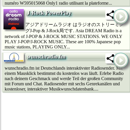
numéro W595015068 Only1 radio utilisant la plateforme...
J-Rock PowerPlay
アジアドリームラジオ はラジオのストリーミン
グJ-Pop & J-Rock局です. Asia DREAM Radio is a
network of J-POP & J-ROCK MUSIC STATIONS. WE ONLY
PLAY J-POP/J-ROCK MUSIC. These are 100% Japanese pop
music stations, PLAYING ONLY...
wunschradio.fm
wunschradio.fm ist Deutschlands interaktivster Radiosender. Mit
einem Mausklick bestimmst du kostenlos was läuft. Erlebe Radio
nach deinem Geschmack und werde Teil der großen Community
mit Forum und Chat. Radiosender mit sechs Genrekanälen und
kostenloser, interaktiver Musikwunschdatenbank....