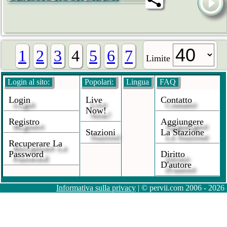
1
2
3
4
5
6
7
Limite
Login al sito:
Popolari:
Lingua
FAQ
Login
Live
Contatto
Now!
Registro
Aggiungere
Stazioni
La Stazione
Recuperare La
Password
Diritto
D'autore
Informativa sulla privacy
| © pervii.com 2006 - 2026