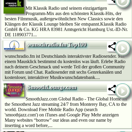
Mit Klassik Radio und seinem einzigartigen
Programm-Mix aus den schönsten Klassik-Hits, der
besten Filmmusik, außergewöhnlichen New Classics sowie den
Klängen der Klassik Lounge bleiben Sie entspannt.Klassik Radio
GmbH & Co. KG HRA 83981 Amtsgericht Hamburg Ust.-ID-Nr.
DE 118903771...
wunschradio.fm Top100
wunschradio.fm ist Deutschlands interaktivster Radiosender. Mit
einem Mausklick bestimmst du kostenlos was läuft. Erlebe Radio
nach deinem Geschmack und werde Teil der großen Community
mit Forum und Chat. Radiosender mit sechs Genrekanälen und
kostenloser, interaktiver Musikwunschdatenbank....
SmoothLounge.com
SmoothJazz.com Global Radio - The Global Home for
the Smoothest Jazz streaming 24/7 from Monterey Bay, CA to the
world. Download Free Mobile Radio App (search
'smoothjazz.com') on iTunes and Google Play Mehr anzeigen
Many websites “borrow” our ideas and even our name by
inserting a word before,...