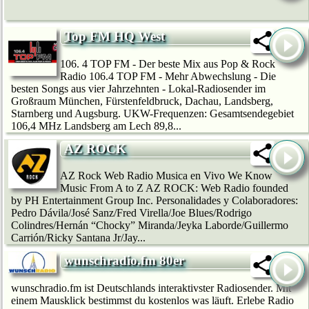
Top FM HQ West
106. 4 TOP FM - Der beste Mix aus Pop & Rock
Radio 106.4 TOP FM - Mehr Abwechslung - Die
besten Songs aus vier Jahrzehnten - Lokal-Radiosender im
Großraum München, Fürstenfeldbruck, Dachau, Landsberg,
Starnberg und Augsburg. UKW-Frequenzen: Gesamtsendegebiet
106,4 MHz Landsberg am Lech 89,8...
AZ ROCK
AZ Rock Web Radio Musica en Vivo We Know
Music From A to Z AZ ROCK: Web Radio founded
by PH Entertainment Group Inc. Personalidades y Colaboradores:
Pedro Dávila/José Sanz/Fred Virella/Joe Blues/Rodrigo
Colindres/Hernán “Chocky” Miranda/Jeyka Laborde/Guillermo
Carrión/Ricky Santana Jr/Jay...
wunschradio.fm 80er
wunschradio.fm ist Deutschlands interaktivster Radiosender. Mit
einem Mausklick bestimmst du kostenlos was läuft. Erlebe Radio