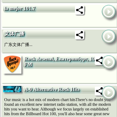
la mejor 101.7
文体广播
广东文体广播...
Rock Arsenal, Екатеринбург, 104.5
FM
A-0 Alternative Rock Hits
Our music is a hot mix of modern chart hitsThere's no doubt you
found an excellent new internet radio station, with all the modern
hits you want to hear. Although we focus largely on established
hits from the Billboard Hot 100, you'll also hear some great new