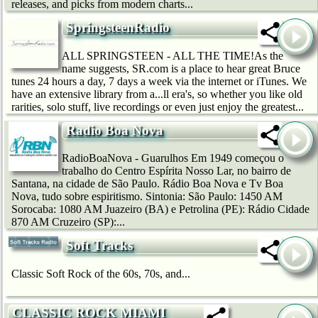
releases, and picks from modern charts...
SpringsteenRadio
ALL SPRINGSTEEN - ALL THE TIME!As the
name suggests, SR.com is a place to hear great Bruce
tunes 24 hours a day, 7 days a week via the internet or iTunes. We
have an extensive library from a...ll era's, so whether you like old
rarities, solo stuff, live recordings or even just enjoy the greatest...
Radio Boa Nova
RadioBoaNova - Guarulhos Em 1949 começou o
trabalho do Centro Espírita Nosso Lar, no bairro de
Santana, na cidade de São Paulo. Rádio Boa Nova e Tv Boa
Nova, tudo sobre espiritismo. Sintonia: São Paulo: 1450 AM
Sorocaba: 1080 AM Juazeiro (BA) e Petrolina (PE): Rádio Cidade
870 AM Cruzeiro (SP):...
Soft Tracks
Classic Soft Rock of the 60s, 70s, and...
CLASSIC ROCK MIAMI