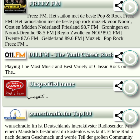
FREEZ FM
Freez FM. Het station met de beste Pop & Rock Freez
FM! Het radiostation met de beste pop rock muziek voor Noord,
Oost en Midden Nederland! Friesland 98.7 FM | Groningen en
Noord-Drenthe 98.5 FM | Regio Zwolle en NOP 89.2 FM |
Twente 87.6 FM | Gelderland 89.6 FM | Muziek | Pop Rock |
Freez FM...
011.FM - The Vault Classic Rock
Playing The Most Music and Best Variety of Classic Rock on
The...
Unspecified name
كتفهمني...
wunschradio.fm Top100
wunschradio.fm ist Deutschlands interaktivster Radiosender. Mit
einem Mausklick bestimmst du kostenlos was läuft. Erlebe Radio
nach deinem Geschmack und werde Teil der großen Community