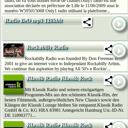
radio, on va vous donner envie de chanter.Only1 radio est une
association déclarée en préfecture de Lille le 11/06/2009 sous le
numéro W595015068 Only1 radio utilisant la plateforme...
Radio BeO mp3 128kbit
Rockabilly Radio
Rockabilly Radio was founded By Don Freeman in
2001 to give an internet voice to Independant Rockabilly Artists.
We continue that aspiration by playing All 50's n Rockin'...
Klassik Radio Klassik Rock
Mit Klassik Radio und seinem einzigartigen
Programm-Mix aus den schönsten Klassik-Hits, der
besten Filmmusik, außergewöhnlichen New Classics sowie den
Klängen der Klassik Lounge bleiben Sie entspannt.Klassik Radio
GmbH & Co. KG HRA 83981 Amtsgericht Hamburg Ust.-ID-Nr.
DE 118903771...
Klassik Radio Klassik Rock