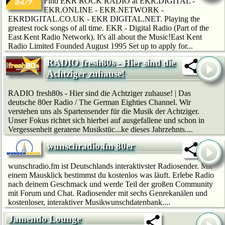
Find EKR ROCK RADIO at EKR.DIGITAL -
EKR.ONLINE - EKR.NETWORK -
EKRDIGITAL.CO.UK - EKR DIGITAL.NET. Playing the
greatest rock songs of all time. EKR - Digital Radio (Part of the
East Kent Radio Network). It's all about the Music!East Kent
Radio Limited Founded August 1995 Set up to apply for...
RADIO fresh80s - Hier sind die
Achtziger zuhause!
RADIO fresh80s - Hier sind die Achtziger zuhause! | Das
deutsche 80er Radio / The German Eighties Channel. Wir
verstehen uns als Spartensender für die Musik der Achtziger.
Unser Fokus richtet sich hierbei auf ausgefallene und schon in
Vergessenheit geratene Musikstüc...ke dieses Jahrzehnts....
wunschradio.fm 80er
wunschradio.fm ist Deutschlands interaktivster Radiosender. Mit
einem Mausklick bestimmst du kostenlos was läuft. Erlebe Radio
nach deinem Geschmack und werde Teil der großen Community
mit Forum und Chat. Radiosender mit sechs Genrekanälen und
kostenloser, interaktiver Musikwunschdatenbank....
Jamendo Lounge