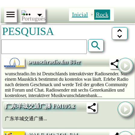
Inicial
Rock
»
PESQUISA
wunschradio.fm 80er
wunschradio.fm ist Deutschlands interaktivster Radiosender. Mit
einem Mausklick bestimmst du kostenlos was läuft. Erlebe Radio
nach deinem Geschmack und werde Teil der großen Community
mit Forum und Chat. Radiosender mit sechs Genrekanälen und
kostenloser, interaktiver Musikwunschdatenbank....
广东羊城交通广播 FM105.2
广东羊城交通广播...
VALE DO SOL FM