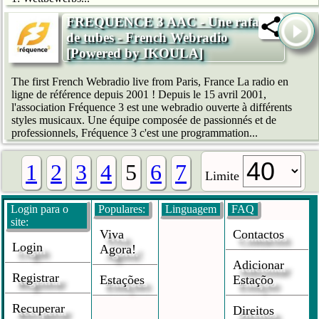
FREQUENCE 3 AAC - Une rafale
de tubes - French Webradio
[Powered by IKOULA]
The first French Webradio live from Paris, France La radio en
ligne de référence depuis 2001 ! Depuis le 15 avril 2001,
l'association Fréquence 3 est une webradio ouverte à différents
styles musicaux. Une équipe composée de passionnés et de
professionnels, Fréquence 3 c'est une programmation...
1
2
3
4
5
6
7
Limite
Login para o
Populares:
Linguagem
FAQ
site:
Viva
Contactos
Login
Agora!
Adicionar
Registrar
Estações
Estaçõo
Recuperar
Direitos