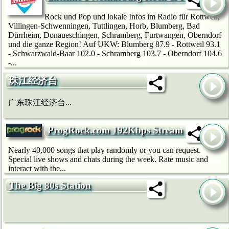
Rock und Pop und lokale Infos im Radio für Rottweil,
Villingen-Schwenningen, Tuttlingen, Horb, Blumberg, Bad
Dürrheim, Donaueschingen, Schramberg, Furtwangen, Oberndorf
und die ganze Region! Auf UKW: Blumberg 87.9 - Rottweil 93.1
- Schwarzwald-Baar 102.0 - Schramberg 103.7 - Oberndorf 104.6
-...
珠江经济台
广东珠江经济台...
ProgRock.com 192Kbps Stream
Nearly 40,000 songs that play randomly or you can request.
Special live shows and chats during the week. Rate music and
interact with the...
The Big 80s Station