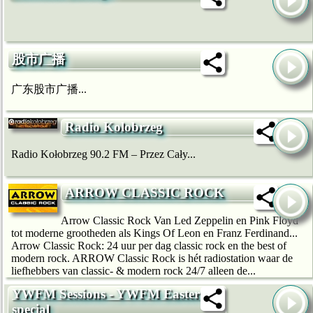
股市广播
广东股市广播...
Radio Kolobrzeg
Radio Kołobrzeg 90.2 FM – Przez Cały...
ARROW CLASSIC ROCK
Arrow Classic Rock Van Led Zeppelin en Pink Floyd
tot moderne grootheden als Kings Of Leon en Franz Ferdinand...
Arrow Classic Rock: 24 uur per dag classic rock en the best of
modern rock. ARROW Classic Rock is hét radiostation waar de
liefhebbers van classic- & modern rock 24/7 alleen de...
YWFM Sessions - YWFM Easter
special