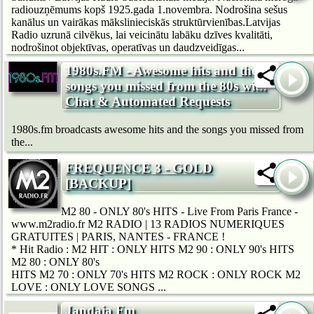
radiouzņēmums kopš 1925.gada 1.novembra. Nodrošina sešus
kanālus un vairākas mākslinieciskās struktūrvienības.Latvijas
Radio uzrunā cilvēkus, lai veicinātu labāku dzīves kvalitāti,
nodrošinot objektīvas, operatīvas un daudzveidīgas...
1980s.FM - Awesome hits and the
songs you missed from the 80s with
Chat & Automated Requests
1980s.fm broadcasts awesome hits and the songs you missed from
the...
FREQUENCE 3 - GOLD
[BACKUP]
M2 80 - ONLY 80's HITS - Live From Paris France -
www.m2radio.fr M2 RADIO | 13 RADIOS NUMERIQUES
GRATUITES | PARIS, NANTES - FRANCE !
* Hit Radio : M2 HIT : ONLY HITS M2 90 : ONLY 90's HITS
M2 80 : ONLY 80's
HITS M2 70 : ONLY 70's HITS M2 ROCK : ONLY ROCK M2
LOVE : ONLY LOVE SONGS ...
Jandaia Fm