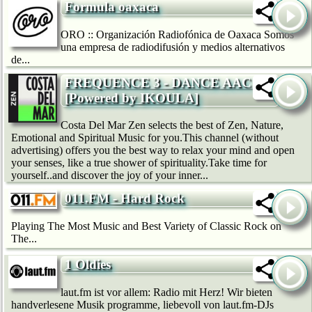
Formula oaxaca
ORO :: Organización Radiofónica de Oaxaca Somos
una empresa de radiodifusión y medios alternativos
de...
FREQUENCE 3 - DANCE AAC
[Powered by IKOULA]
Costa Del Mar Zen selects the best of Zen, Nature,
Emotional and Spiritual Music for you.This channel (without
advertising) offers you the best way to relax your mind and open
your senses, like a true shower of spirituality.Take time for
yourself..and discover the joy of your inner...
011.FM - Hard Rock
Playing The Most Music and Best Variety of Classic Rock on
The...
1 Oldies
laut.fm ist vor allem: Radio mit Herz! Wir bie­ten
handverlesene Musik programme, liebevoll von laut.fm-DJs