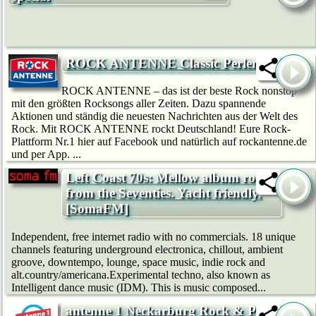
ROCK ANTENNE Classic Perlen
ROCK ANTENNE – das ist der beste Rock nonstop
mit den größten Rocksongs aller Zeiten. Dazu spannende
Aktionen und ständig die neuesten Nachrichten aus der Welt des
Rock. Mit ROCK ANTENNE rockt Deutschland! Eure Rock-
Plattform Nr.1 hier auf Facebook und natürlich auf rockantenne.de
und per App. ...
Left Coast 70s: Mellow album rock
from the Seventies. Yacht friendly.
[SomaFM]
Independent, free internet radio with no commercials. 18 unique
channels featuring underground electronica, chillout, ambient
groove, downtempo, lounge, space music, indie rock and
alt.country/americana.Experimental techno, also known as
Intelligent dance music (IDM). This is music composed...
antenne 1 Neckarburg Rock & Pop