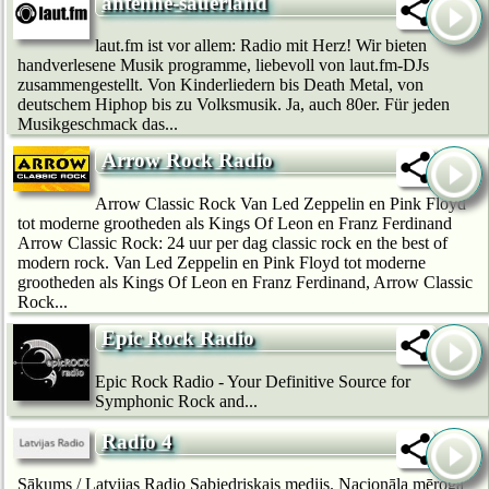
antenne-sauerland
laut.fm ist vor allem: Radio mit Herz! Wir bie­ten
handverlesene Musik programme, liebevoll von laut.fm-DJs
zusammengestellt. Von Kinderliedern bis Death Metal, von
deutschem Hip­hop bis zu Volksmusik. Ja, auch 80er. Für jeden
Musikgeschmack das...
Arrow Rock Radio
Arrow Classic Rock Van Led Zeppelin en Pink Floyd
tot moderne grootheden als Kings Of Leon en Franz Ferdinand
Arrow Classic Rock: 24 uur per dag classic rock en the best of
modern rock. Van Led Zeppelin en Pink Floyd tot moderne
grootheden als Kings Of Leon en Franz Ferdinand, Arrow Classic
Rock...
Epic Rock Radio
Epic Rock Radio - Your Definitive Source for
Symphonic Rock and...
Radio 4
Sākums / Latvijas Radio Sabiedriskais medijs. Nacionāla mēroga