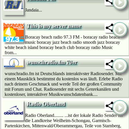
Jandaia...
This is my server name
Boracay beach radio 97.3 FM - boracay radio beach
music boracay jazz beach radio smooth jazz boracay
white beach island boracay beach club boracay radio Music
from...
wunschradio.fm 70er
wunschradio.fm ist Deutschlands interaktivster Radiosender. Mit
einem Mausklick bestimmst du kostenlos was läuft. Erlebe Radio
nach deinem Geschmack und werde Teil der großen Community
mit Forum und Chat. Radiosender mit sechs Genrekanälen und
kostenloser, interaktiver Musikwunschdatenbank....
Radio Oberland
Radio Oberland........ ...ist der lokale Radio Sender für
die Landkreise Weilheim-Schongau, Garmisch-
Partenkirchen, Mittenwald/Oberammergau, Teile von Starnberg,