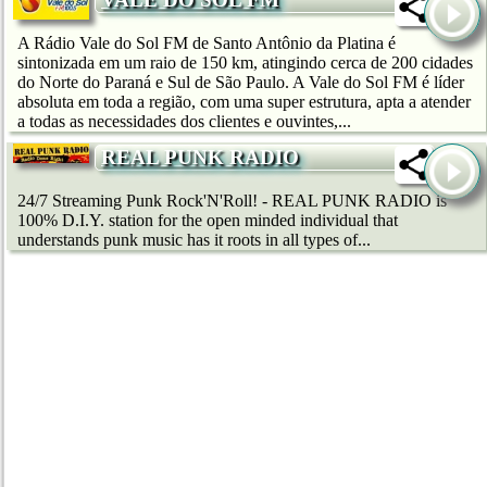
A Rádio Vale do Sol FM de Santo Antônio da Platina é
sintonizada em um raio de 150 km, atingindo cerca de 200 cidades
do Norte do Paraná e Sul de São Paulo. A Vale do Sol FM é líder
absoluta em toda a região, com uma super estrutura, apta a atender
a todas as necessidades dos clientes e ouvintes,...
REAL PUNK RADIO
24/7 Streaming Punk Rock'N'Roll! - REAL PUNK RADIO is
100% D.I.Y. station for the open minded individual that
understands punk music has it roots in all types of...