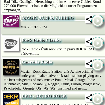
Bad Tölz, Ostallgäu, Herrsching und im Ammersee-Gebiet. Rund
270.000 Einwohner haben die Möglichkeit unser Programm zu
empfangen,...
MAGIC 97.3FM STEREO
MAGIC 97.3 FM...
Rock Radio Classics
Rock Radio - Čisti rock Prvi in pravi ROCK RADIO
v Sloveniji...
Guerrilla Radio
Music - Rock Radio Station, U.S.A. The original
underground alternative rock radio station playing only
the best sub-genres of rock music: Punk, Metal, Garage, Indie,
Alternative, Surf, Rockabilly, Reggae, Funk, Fusion, Progressive,
Psychedelic, Grunge, 60s, 70s, 90s, unsigned and new...
EKR - RETRO ROCK