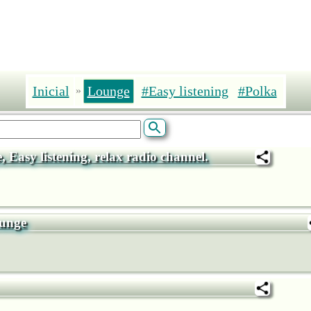
Inicial
Lounge
#Easy listening
#Polka
»
Easy listening, relax radio channel.
unge