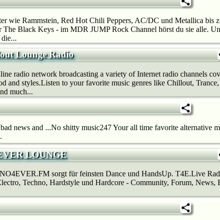
nter wie Rammstein, Red Hot Chili Peppers, AC/DC und Metallica bis
er The Black Keys - im MDR JUMP Rock Channel hörst du sie alle. Un
die...
lout Lounge Radio
line radio network broadcasting a variety of Internet radio channels co
od and styles.Listen to your favorite music genres like Chillout, Trance
and much...
bad news and ...No shitty music247 Your all time favorite alternative m
.
EVER LOUNGE
O4EVER.FM sorgt für feinsten Dance und HandsUp. T4E.Live Radio 
ectro, Techno, Hardstyle und Hardcore - Community, Forum, News, E