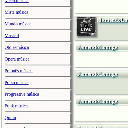
Metal música
Mista música
JamendoLo
Mundo música
Musical
JamendoLounge
Oldiesmúsica
Opera música
Polonês música
JamendoLounge
Polka música
Progressive música
JamendoLounge
Punk música
Quran