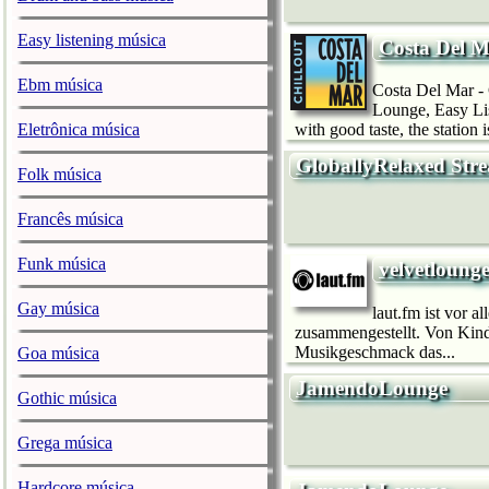
Easy listening música
Costa Del M
Ebm música
Costa Del Mar - 
Lounge, Easy Lis
Eletrônica música
with good taste, the station i
GloballyRelaxed Str
Folk música
Francês música
Funk música
velvetloung
Gay música
laut.fm ist vor 
zusammengestellt. Von Kinde
Musikgeschmack das...
Goa música
JamendoLounge
Gothic música
Grega música
Hardcore música