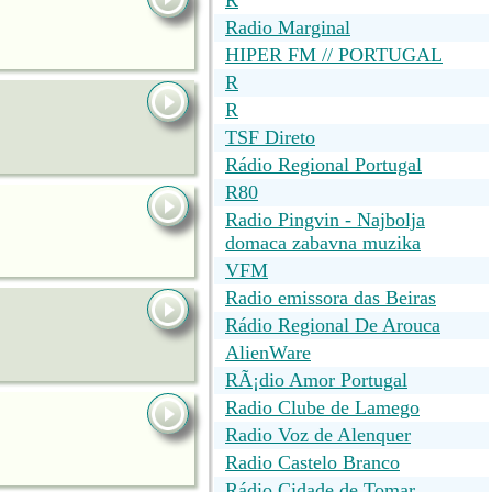
R
Radio Marginal
HIPER FM // PORTUGAL
R
R
TSF Direto
Rádio Regional Portugal
R80
Radio Pingvin - Najbolja
domaca zabavna muzika
VFM
Radio emissora das Beiras
Rádio Regional De Arouca
AlienWare
RÃ¡dio Amor Portugal
Radio Clube de Lamego
Radio Voz de Alenquer
Radio Castelo Branco
Rádio Cidade de Tomar