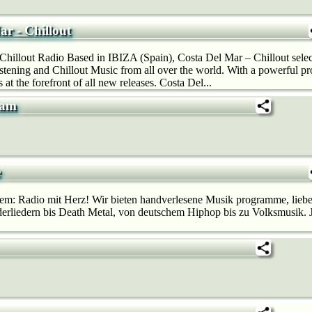
ar - Chillout
Chillout Radio Based in IBIZA (Spain), Costa Del Mar – Chillout selec
tening and Chillout Music from all over the world. With a powerful 
s at the forefront of all new releases. Costa Del...
eam
e
allem: Radio mit Herz! Wir bie­ten handverlesene Musik programme, lieb
rliedern bis Death Metal, von deutschem Hip­hop bis zu Volksmusik. J