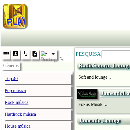
PESQUISA
RadioSon.ru: Lounge, 
Gêneros
Soft and lounge...
Top 40
Pop música
JamendoLo
Rock música
Fokus Musik -...
Hardrock música
Jamendo Lounge
House música