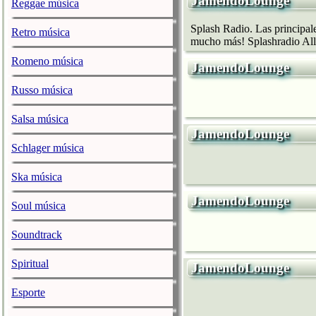
JamendoLounge
Reggae música
Splash Radio. Las principale
Retro música
mucho más! Splashradio All 
Romeno música
JamendoLounge
Russo música
Salsa música
JamendoLounge
Schlager música
Ska música
JamendoLounge
Soul música
Soundtrack
Spiritual
JamendoLounge
Esporte