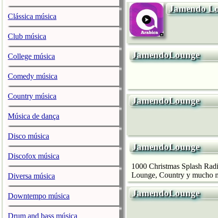
Jamendo L
Clássica música
Club música
JamendoLounge
College música
Comedy música
Country música
JamendoLounge
Música de dança
Disco música
JamendoLounge
Discofox música
1000 Christmas Splash Radio.
Lounge, Country y mucho más
Diversa música
JamendoLounge
Downtempo música
Drum and bass música