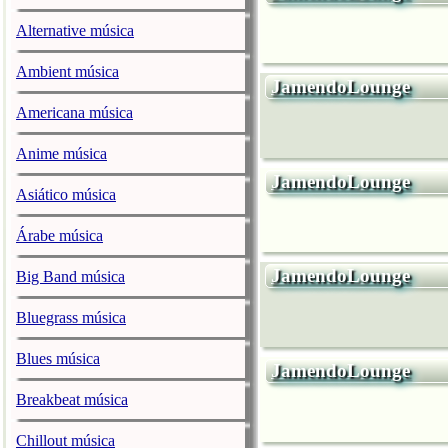
Alternative música
Ambient música
JamendoLounge
Americana música
Anime música
JamendoLounge
Asiático música
Árabe música
JamendoLounge
Big Band música
Bluegrass música
Blues música
JamendoLounge
Breakbeat música
Chillout música