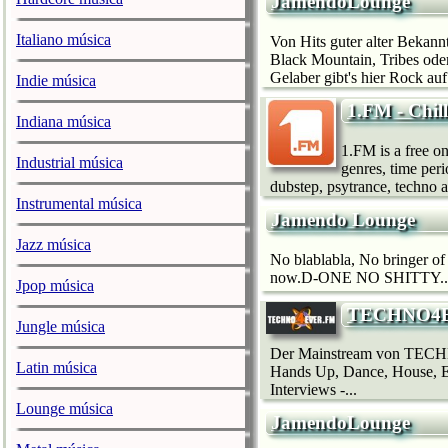
JamendoLounge
Italiano música
Von Hits guter alter Bekan
Black Mountain, Tribes od
Gelaber gibt's hier Rock auf 
Indie música
1.FM - Chil
Indiana música
1.FM is a free on
Industrial música
genres, time peri
dubstep, psytrance, techno 
Instrumental música
Jamendo Lounge
Jazz música
No blablabla, No bringer of 
now.D-ONE NO SHITTY..
Jpop música
TECHNO4
Jungle música
Der Mainstream von TECHN
Latin música
Hands Up, Dance, House, El
Interviews -...
Lounge música
JamendoLounge