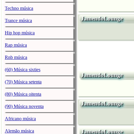
Techno música
JamendoLounge
Trance música
Hip hop música
Rap música
Rnb música
(60) Música sixties
JamendoLounge
(70) Música setenta
(80) Música oitenta
JamendoLounge
(90) Música noventa
Africano música
Alemão música
JamendoLounge