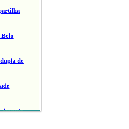
artilha
 Belo
 dupla de
Jade
 durante