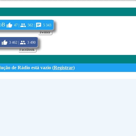
oB
47 |
562 |
5 343
Twitter
b
3 462 |
3 490
FaceBook
dução de Rádio está vazio (
Registrar
)