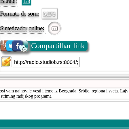
Bitrate:
128
Formato de som:
MP3
Sintetizador online:
Compartilhar link
si vam najnovije vesti i teme iz Beograda, Srbije, regiona i sveta. Laj
striming radijskog programa