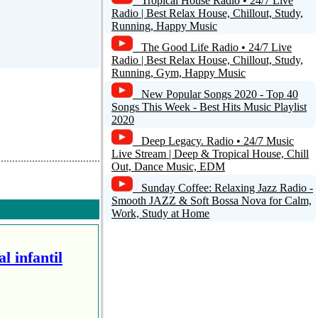
Tropical House Radio • 24/7 Live
Radio | Best Relax House, Chillout, Study,
Running, Happy Music
The Good Life Radio • 24/7 Live
Radio | Best Relax House, Chillout, Study,
Running, Gym, Happy Music
New Popular Songs 2020 - Top 40
Songs This Week - Best Hits Music Playlist
2020
Deep Legacy. Radio • 24/7 Music
Live Stream | Deep & Tropical House, Chill
Out, Dance Music, EDM
Sunday Coffee: Relaxing Jazz Radio -
Smooth JAZZ & Soft Bossa Nova for Calm,
Work, Study at Home
l infantil