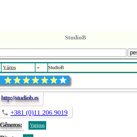
StudioB
pe
Vários
»
StudioB
http://studiob.rs
+381 (0)11 206 9019
Gêneros:
Various