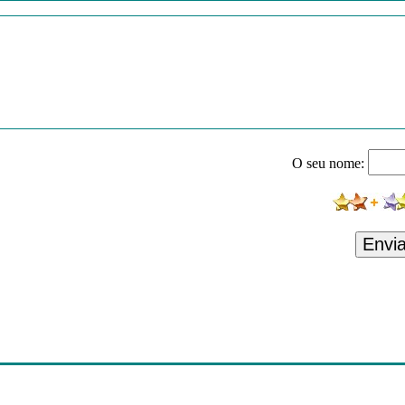
O seu nome:
Envi