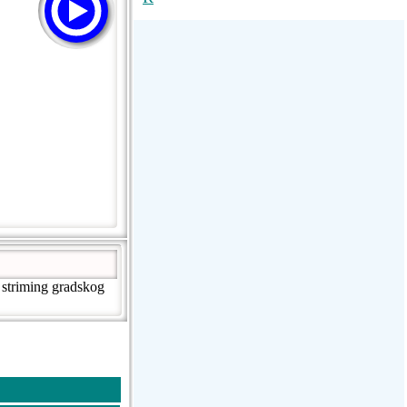
TSF Direto
Rádio Regional Portugal
R80
v striming gradskog