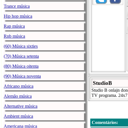
Trance música
Hip hop música
Rap música
Rnb música
(60) Música sixties
(70) Música setenta
(80) Música oitenta
(90) Música noventa
StudioB
Africano música
Studio B onlajn dono
TV programa. 24x7 
Alemão música
Alternative música
Ambient música
Comentários:
Americana música