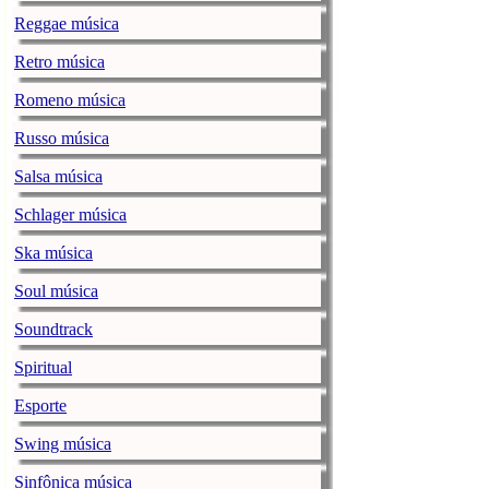
Notas roqueir
Reggae música
musica.uol.com.br |
T
Retro música
Simone, dupla
Romeno música
Carnaval
Russo música
musica.uol.com.br |
T
Salsa música
Cantor sertan
RJ
Schlager música
musica.uol.com.br |
T
Ska música
Gusttavo Lim
Soul música
em Votuporan
Soundtrack
musica.uol.com.br |
T
Spiritual
Lauana Prado 
de foliões; fot
Esporte
musica.uol.com.br |
T
Swing música
Harppia é hea
Sinfônica música