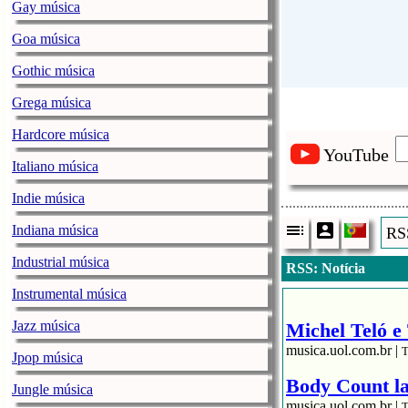
Gay música
Goa música
Gothic música
Grega música
Hardcore música
YouTube
Italiano música
Indie música
Indiana música
RSS
Industrial música
RSS: Notícia
Instrumental música
Jazz música
Michel Teló e 
musica.uol.com.br |
T
Jpop música
Body Count la
Jungle música
musica.uol.com.br |
T