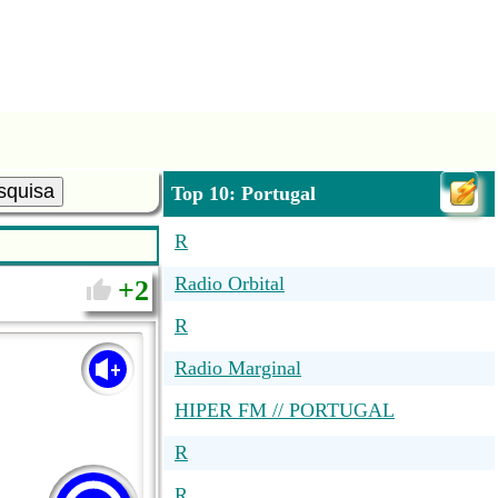
squisa
Top 10: Portugal
R
Radio Orbital
2
R
Radio Marginal
HIPER FM // PORTUGAL
R
R