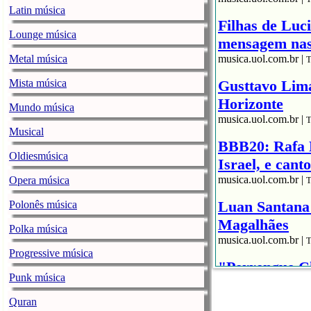
Latin música
Filhas de Luc
Lounge música
mensagem nas 
Metal música
musica.uol.com.br |
T
Mista música
Gusttavo Lim
Horizonte
Mundo música
musica.uol.com.br |
T
Musical
BBB20: Rafa K
Oldiesmúsica
Israel, e cant
musica.uol.com.br |
Opera música
T
Luan Santana 
Polonês música
Magalhães
Polka música
musica.uol.com.br |
T
Progressive música
"Perrengue Ch
Punk música
show de Gust
musica.uol.com.br |
Quran
T