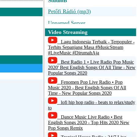
StudioB
Petőfi Rádió (mp3)
Unnamed Server
Video Streaming
Stellar Attraction
Lagu Indonesia Terbaik - Terpopuler -
Poptarisznya.hu
Terhits Sepanjang Masa #MusicStream
#LiveMusic #DirumahAja
Z88.3 FM®
Best Radio 1 • Live Radio Pop Music
2020' Best English Songs Of All Time - New
Popular Songs 2020
Fenomen Pop Live Radio • Pop
Music 2020 - Best English Songs Of All
Time - New Popular Songs 2020
lofi hip hop radio - beats to relax/study
to
Dance Music Live Radio • Best
English Songs 2020 - Top Hits 2020 New
Pop Songs Remix