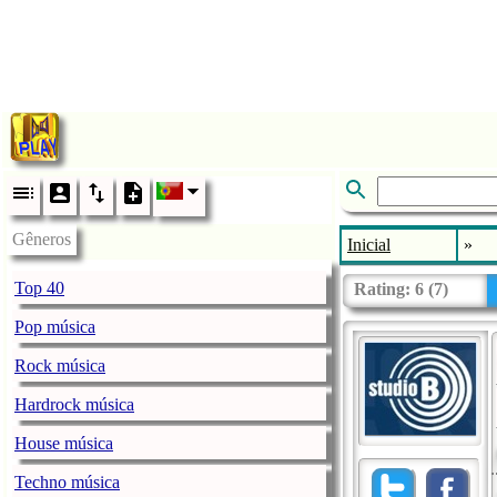
Gêneros
Inicial
»
Top 40
Rating:
6
(
7
)
Pop música
Rock música
Hardrock música
House música
Techno música