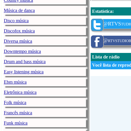
Country música
Música de dança
Estatística
:
Disco música
@RTVStudi
Discofox música
@rtvstudio
Diversa música
Downtempo música
Lista de rádio
Drum and bass música
Você lista de repro
Easy listening música
Ebm música
Eletrônica música
Folk música
Francês música
Funk música