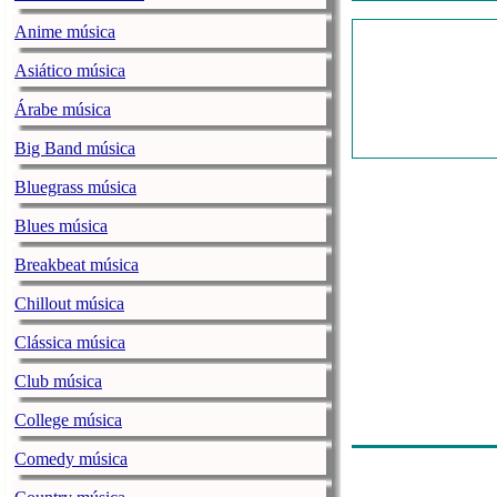
Anime música
Asiático música
Árabe música
Big Band música
Bluegrass música
Blues música
Breakbeat música
Chillout música
Clássica música
Club música
College música
Comedy música