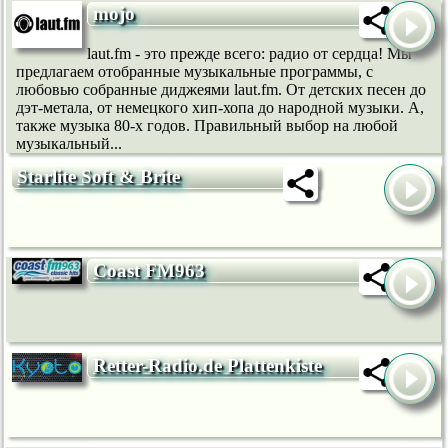
mojo
laut.fm - это прежде всего: радио от сердца! Мы
предлагаем отобранные музыкальные программы, с
любовью собранные диджеями laut.fm. От детских песен до
дэт-метала, от немецкого хип-хопа до народной музыки. А,
также музыка 80-х годов. Правильный выбор на любой
музыкальный...
Starlite Soft & Brite
Coast FM963
Retter-Radio.de Plattenkiste