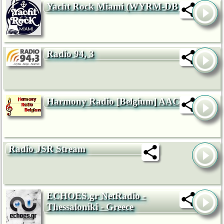
Yacht Rock Miami (WYRM-DB)
Radio 94, 3
Harmony Radio [Belgium] AAC+
Radio JSR Stream
ECHOES.gr NetRadio -
Thessaloniki - Greece