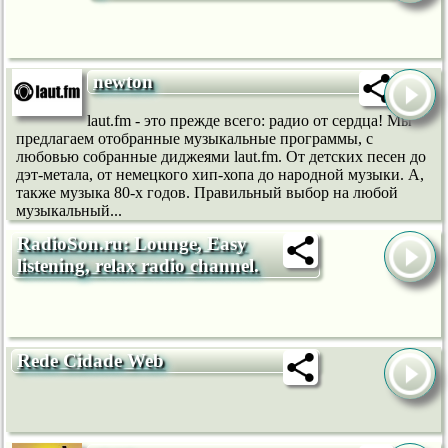
newton
laut.fm - это прежде всего: радио от сердца! Мы
предлагаем отобранные музыкальные программы, с
любовью собранные диджеями laut.fm. От детских песен до
дэт-метала, от немецкого хип-хопа до народной музыки. А,
также музыка 80-х годов. Правильный выбор на любой
музыкальный...
RadioSon.ru: Lounge, Easy
listening, relax radio channel.
Rede Cidade Web