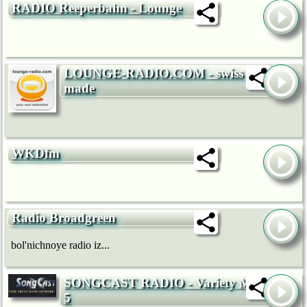
RADIO Reeperbahn - Lounge
LOUNGE-RADIO.COM - swiss
made
WKDfm
Radio Broadgreen
bol'nichnoye radio iz...
SONGCAST RADIO - Variety Mix
5