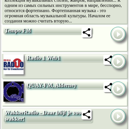
коллекция музыкальных стилей, жанров, направлений... К
одним из самых сильных инструментов в мире, бесспорно,
относится фортепиано. Фортепианная музыка - это
огромная область музыкальной культуры. Началом ее
создания можно считать вторую...
Tempo FM
Radio 1 Web1
QUAY-FM, Alderney
WakkerRadio - Daar blijf je voor
wakker!