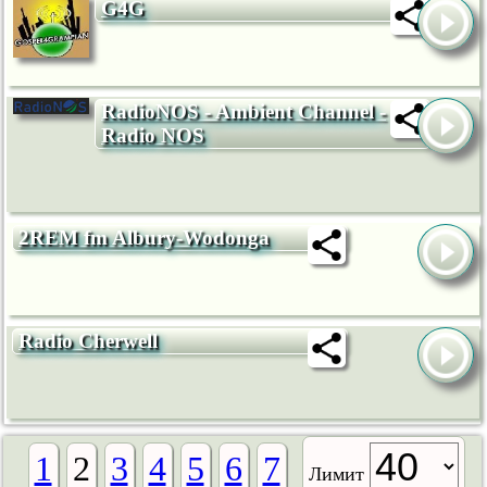
G4G
RadioNOS - Ambient Channel -
Radio NOS
2REM fm Albury-Wodonga
Radio Cherwell
1
2
3
4
5
6
7
Лимит