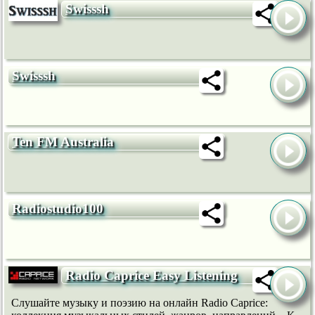
Swisssh
Swisssh
Ten FM Australia
Radiostudio100
Radio Caprice Easy Listening
Слушайте музыку и поэзию на онлайн Radio Caprice: