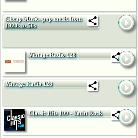
Cheap Music--pop music from
1920s to 50s
Vintage Radio 128
Vintage Radio 128
Classic Hits 109 - Yacht Rock