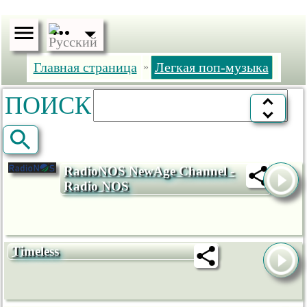
Главная страница
Легкая поп-музыка
»
ПОИСК
RadioNOS NewAge Channel -
Radio NOS
Timeless