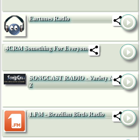
Eartunes Radio
4CRM Something For Everyone
SONGCAST RADIO - Variety Mix
2
1.FM - Brazilian Birds Radio