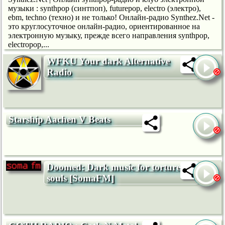
музыки : synthpop (синтпоп), futurepop, electro (электро),
ebm, techno (техно) и не только! Онлайн-радио Synthez.Net -
это круглосуточное онлайн-радио, ориентированное на
электронную музыку, прежде всего направления synthpop,
electropop,...
WFKU Your dark Alternative
Radio
Starship Aachen V Beats
Doomed: Dark music for tortured
souls [SomaFM]