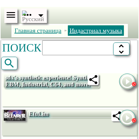
Главная страница
Индастриал музыка
»
ПОИСК
sdx's synthetic experience! Synth,
EBM, Industrial, C64, and more!
EfuLim