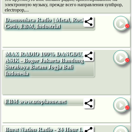
электронную музыку, прежде всего направления synthpop,
electropop,...
Daemoniaca Radio | Metal, Rock,
Goth, EBM, Industrial
MAX RADIO 100% DANGDUT
ASIK - Bogor Jakarta Bandung
Surabaya Batam Jogja Bali
Indonesia
EBM www.utopiaone.net
Burst Nation Radio - 24 Hour Live