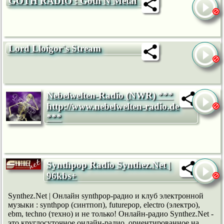
GOTH RADIO : Goth N Metal
Lord Lloigor`s Stream
Nebelwelten-Radio (NWR) ***
http://www.nebelwelten-radio.de
***
Synthpop Radio Synthez.Net |
96kbs+
Synthez.Net | Онлайн synthpop-радио и клуб электронной
музыки : synthpop (синтпоп), futurepop, electro (электро),
ebm, techno (техно) и не только! Онлайн-радио Synthez.Net -
это круглосуточное онлайн-радио, ориентированное на