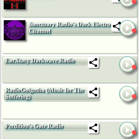
Sanctuary Radio's Dark Electro
Channel
EarXtacy Darkwave Radio
RadioGolgotha (Music for The
Suffering)
Perdition's Gate Radio