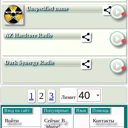
Unspecified name
AZ Hardcore Radio
Dark Synergy Radio
1
2
3
Лимит
Вход на сайт:
Популярные:
Язык
Помощь
Войти
Сейчас В
Контакты
Эфире!