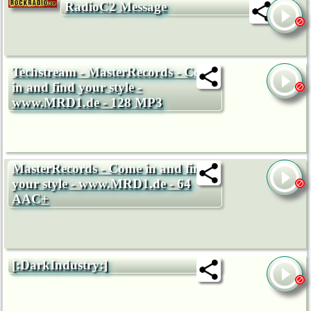
RadioC2 Message
Techstream - MasterRecords - Come
in and find your style -
www.MRD1.de - 128 MP3
MasterRecords - Come in and find
your style - www.MRD1.de - 64
AAC+
[:DarkIndustry:]