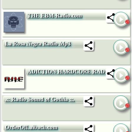
THE EBM-Radio.com
La Rosa Negra Radio Mp3
ADICTION HARDCORE RADIO
.:: Radio Sound of Gothia ::.
OrderOfLaibach.com