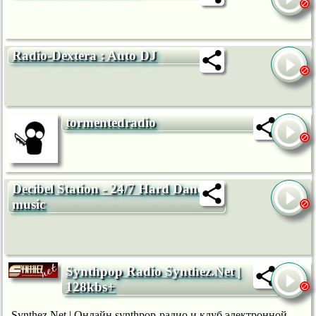
Radio-Dextera : Auto DJ
tormentedradio
Decibel Station - 24/7 Hard Dance
music
Synthpop Radio Synthez.Net |
128kbs+
Synthez.Net | Онлайн synthpop-радио и клуб электронной