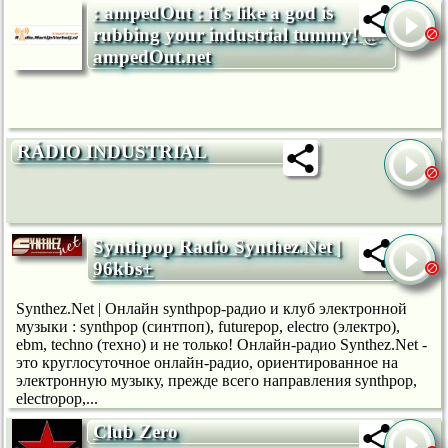
: ampedOut : it's like a god is
rubbing your industrial tummy! @
ampedOut.net
RÁDIO INDUSTRIAL
Synthpop Radio Synthez.Net |
96kbs+
Synthez.Net | Онлайн synthpop-радио и клуб электронной
музыки : synthpop (синтпоп), futurepop, electro (электро),
ebm, techno (техно) и не только! Онлайн-радио Synthez.Net -
это круглосуточное онлайн-радио, ориентированное на
электронную музыку, прежде всего направления synthpop,
electropop,...
Club Zero