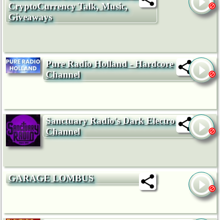
CryptoCurrency Talk, Music,
Giveaways
Pure Radio Holland - Hardcore
Channel
Sanctuary Radio's Dark Electro
Channel
GARAGE LOMBUS