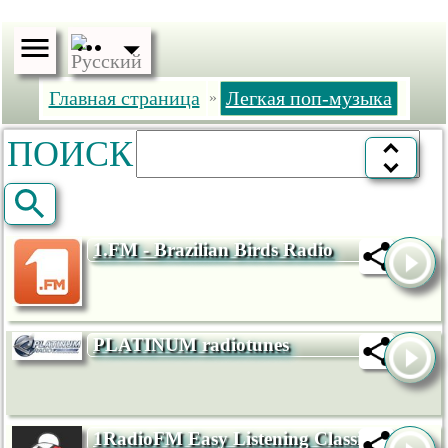
Главная страница
Легкая поп-музыка
»
ПОИСК
1.FM - Brazilian Birds Radio
PLATINUM radiotunes
1RadioFM Easy Listening Classical