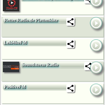
Retter-Radio.de Plattenkiste
Leki4koFM
Soundstorm Radio
PositiveFM