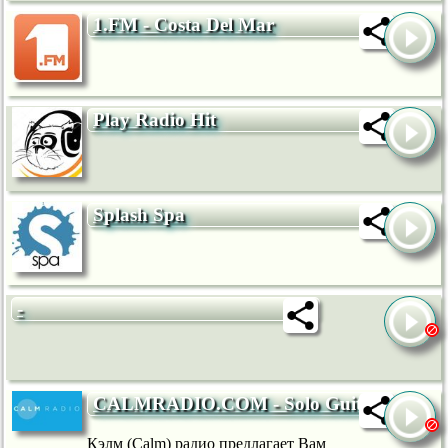
1.FM - Costa Del Mar
Play Radio Hit
Splash Spa
-
CALMRADIO.COM - Solo Guitar
Кэлм (Calm) радио предлагает Вам