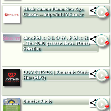
Music Saloon Piano.New Age.
Classic. -- http://inLIVE.co.kr
slow.FM ::: S L O W . F M ::: Radio
- The 2000 greatest slows. iTunes
Selection
LOVETIMES | Romantic Music
Hits (MP3)
Sunrise Radio