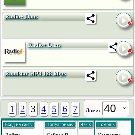
Radio+ Dans
Radio+ Dans
Roadstar MP3 128 kbps
1
2
3
4
5
6
7
Лимит
Вход на сайт:
Популярные:
Язык
Помощь