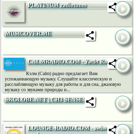
PLATINUM radiotunes
MUSICOVER.ME
CALMRADIO.COM - Yacht Rock
Кэлм (Calm) радио предлагает Вам
успокаивающую музыку. Слушайте классическую и
расслабляющую музыку для работы и для сна, джазовую
музыку со звуками природы и...
SKGLOBE.NET | CH3 SENSES
LOUNGE-RADIO.COM - swiss