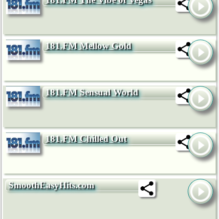
181.FM Mellow Gold
181.FM Sensual World
181.FM Chilled Out
SmoothEasyHits.com