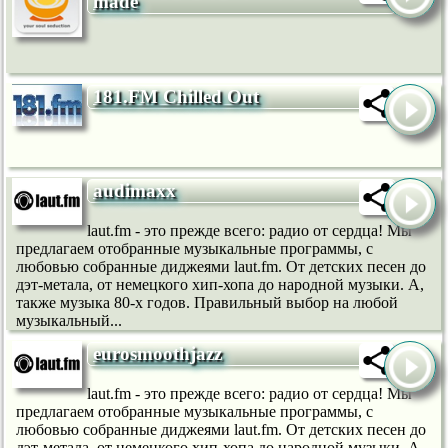
made
181.FM Chilled Out
audimaxx
laut.fm - это прежде всего: радио от сердца! Мы
предлагаем отобранные музыкальные программы, с
любовью собранные диджеями laut.fm. От детских песен до
дэт-метала, от немецкого хип-хопа до народной музыки. А,
также музыка 80-х годов. Правильный выбор на любой
музыкальный...
eurosmoothjazz
laut.fm - это прежде всего: радио от сердца! Мы
предлагаем отобранные музыкальные программы, с
любовью собранные диджеями laut.fm. От детских песен до
дэт-метала, от немецкого хип-хопа до народной музыки. А,