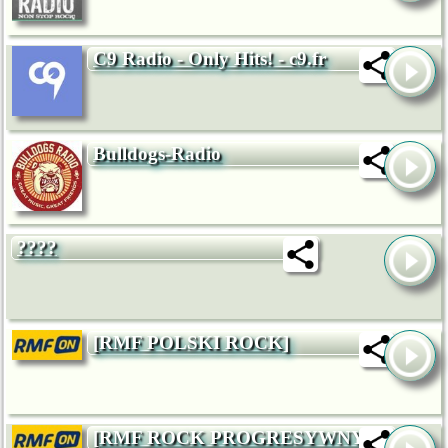
C9 Radio - Only Hits! - c9.fr
Bulldogs-Radio
????
[RMF POLSKI ROCK]
[RMF ROCK PROGRESYWNY]