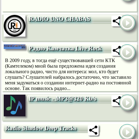
RADIO UNO CHABAS
Радио Камчатка Live Rock
В 2009 году, в тогда ещё существовавшей сети КТК
(Камтелеком) мной была предложена идея создания
локального радио, чисто для интереса: мол, кто будет
слушать? Слушателей набралось достаточно, что заставило
меня задуматься о создании интернет-радио на постоянной
основе. Так появилось радио...
IP music - MP3@320 Kb/s
Radio Shadow Deep Tracks