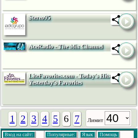
Stereo95
AceRadio - The Mix Channel
LiteFavorites.com - Today's Hits &
Yesterday's Favorites
1
2
3
4
5
6
7
Лимит
Вход на сайт:
Популярные:
Язык
Помощь