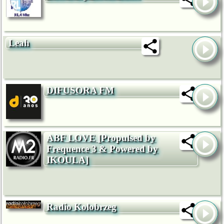
Leah
DIFUSORA FM
ABF LOVE [Propulsed by
Frequence 3 & Powered by
IKOULA]
Radio Kolobrzeg