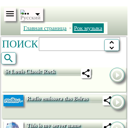
Главная страница
Рок музыка
»
ПОИСК
St Louis Classic Rock
Radio emissora das Beiras
This is my server name