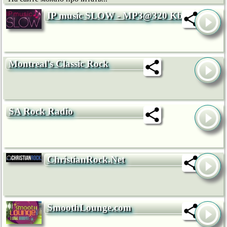
IP music SLOW - MP3@320 Kb/s
Montreal's Classic Rock
SA Rock Radio
ChristianRock.Net
SmoothLounge.com