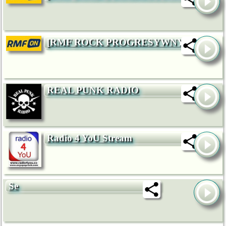
[RMF ROCK PROGRESYWNY]
REAL PUNK RADIO
Radio 4 YoU Stream
Se