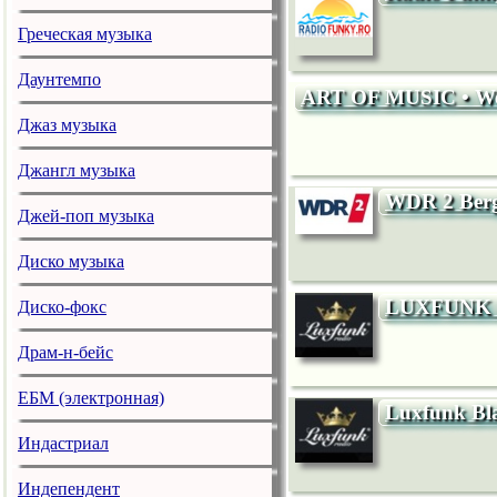
Греческая музыка
Даунтемпо
ART OF MUSIC • We
Джаз музыка
Джангл музыка
WDR 2 Bergi
Джей-поп музыка
Диско музыка
LUXFUNK
Диско-фокс
Драм-н-бейс
ЕБМ (электронная)
Luxfunk Bl
Индастриал
Индепендент