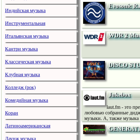
Evosonic R
Индийская музыка
Инструментальная
WDR 2 Muens
Итальянская музыка
Кантри музыка
Классическая музыка
DISCO STU
Клубная музыка
Колледж (рок)
Jukebox
Комедийная музыка
laut.fm - это 
любовью собранные диджея
Коран
музыки. А, также музыка
Латиноамериканская
GENERATI
Лаунж музыка