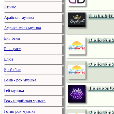
Аниме
Luxfunk Da
Арабская музыка
Африканская музыка
Биг-бэнд
Radio Funk
Блюграсс
Блюз
Radio Funky
Брейкбит
Вейв - рок музыка
Jamendo L
Гей музыка
Гоа - индийская музыка
Готик рок-музыка
Radio Funky