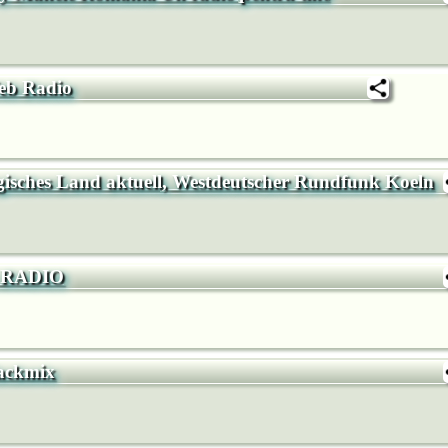
b Radio
sches Land aktuell, Westdeutscher Rundfunk Koeln
 RADIO
ackmix