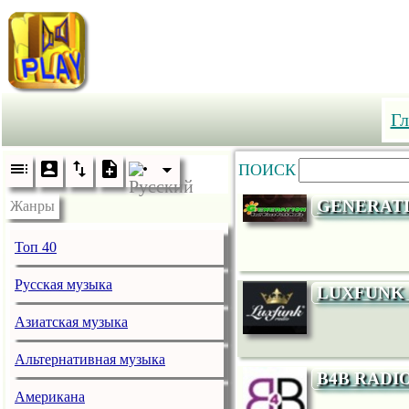
Гл
ПОИСК
GENERATI
Жанры
Топ 40
Русская музыка
LUXFUNK
Азиатская музыка
Альтернативная музыка
B4B RADI
Американа