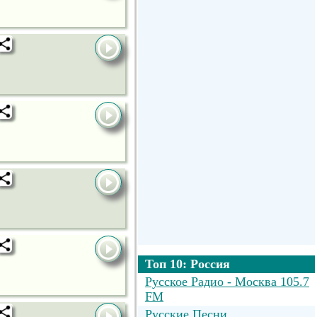
Топ 10: Россия
Русское Радио - Москва 105.7
FM
Русские Песни