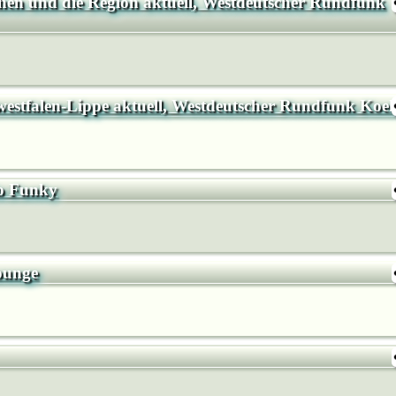
n und die Region aktuell, Westdeutscher Rundfunk
stfalen-Lippe aktuell, Westdeutscher Rundfunk Koel
o Funky
ounge