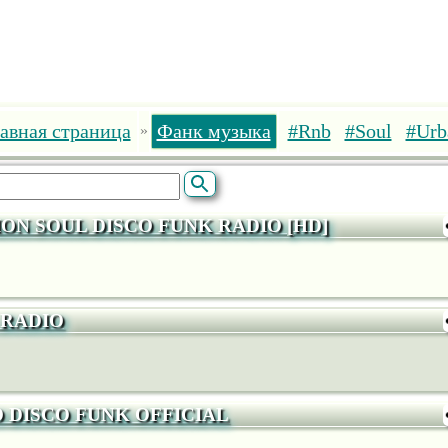
авная страница
Фанк музыка
#Rnb
#Soul
#Urb
»
ON SOUL DISCO FUNK RADIO [HD]
 RADIO
O DISCO FUNK OFFICIAL