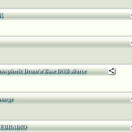
K
tmospheric Drum'n'Base DNB s0urce
ounge
EBRADIO