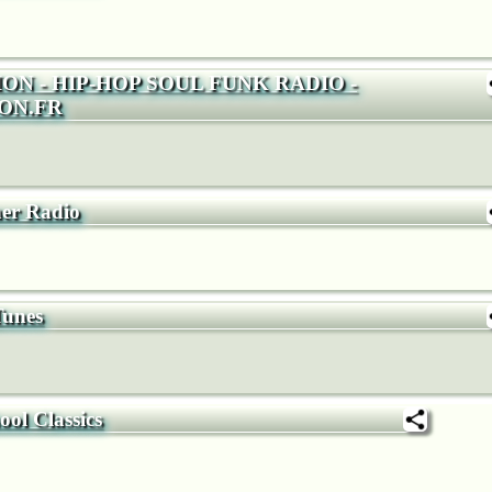
ON - HIP-HOP SOUL FUNK RADIO -
ON.FR
er Radio
Tunes
ol Classics