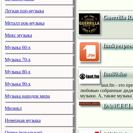
Легкая поп-музыка
Guerrilla R
Металл рок-музыка
Микс музыка
funkyexpres
Музыка 60-х
Музыка 70-х
Музыка 80-х
fun80sfm
Музыка 90-х
laut.fm - это 
любовью собранные диджея
музыки. А, также музыка
Музыка народов мира
DANCECLA
Мюзикл
Немецкая музыка
Опера (вокальная)