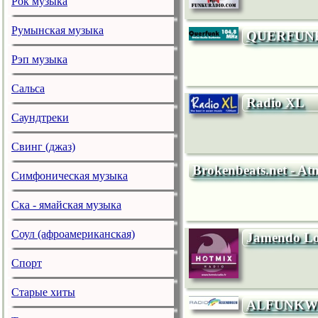
Рок музыка
Румынская музыка
QUERFUN
Рэп музыка
Сальса
Radio XL
Саундтреки
Свинг (джаз)
Brokenbeats.net - A
Симфоническая музыка
Ска - ямайская музыка
Соул (афроамериканская)
Jamendo L
Спорт
Старые хиты
ALFUNKW