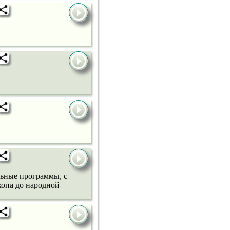
льные программы, с
хопа до народной