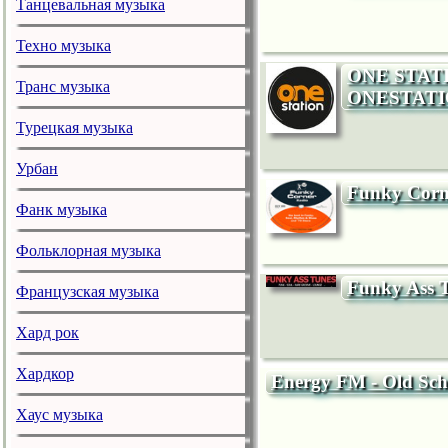
Танцевальная музыка
Техно музыка
ONE STATI
Транс музыка
ONESTATI
Турецкая музыка
Урбан
Funky Corn
Фанк музыка
Фольклорная музыка
Funky Ass 
Французская музыка
Хард рок
Хардкор
Energy FM - Old Scho
Хаус музыка