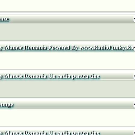
nce
y Manele Romania Powered By www.RadioFunky.Ro
 Manele Romania Un radio pentru tine
ounge
 Manele Romania Un radio pentru tine