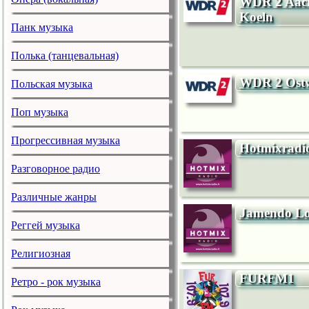
WDR 2 Aache
Koeln
Панк музыка
Полька (танцевальная)
WDR 2 Ostwe
Польская музыка
Поп музыка
Прогрессивная музыка
Hotmixradi
Разговорное радио
Различные жанры
Jamendo L
Реггей музыка
Религиозная
FURFM1
Ретро - рок музыка