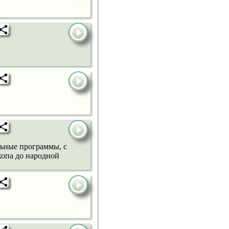
льные программы, с
хопа до народной