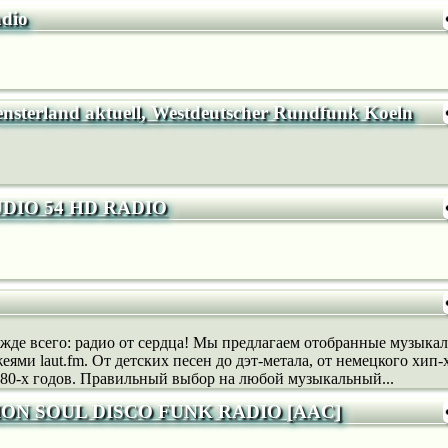
adio
terland aktuell, Westdeutscher Rundfunk Koeln
DIO 54 HD RADIO
прежде всего: радио от сердца! Мы предлагаем отобранные музыка
ми laut.fm. От детских песен до дэт-метала, от немецкого хип-
 80-х годов. Правильный выбор на любой музыкальный...
ON SOUL DISCO FUNK RADIO [AAC]