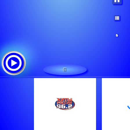
1
Хиты России - Рига 96.2 FM
Треклист: