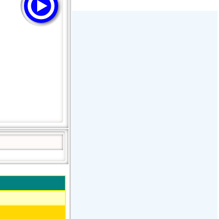
Радио Дача - Волгодонск
Пассаж - Москва
Пассаж - Москва
Радио Континенталь (Челябинск
100,4 FM)