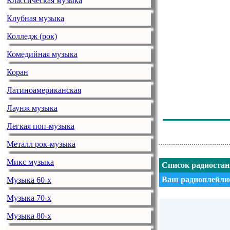
Классическая музыка
Клубная музыка
Колледж (рок)
Комедийная музыка
Коран
Латиноамериканская
Лаунж музыка
Легкая поп-музыка
Металл рок-музыка
Микс музыка
Список радиоста
Ваш радиоплейлис
Музыка 60-х
Музыка 70-х
Музыка 80-х