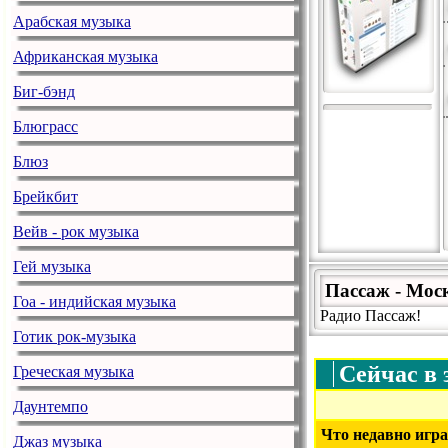
Арабская музыка
Африканская музыка
Биг-бэнд
Блюграсс
Блюз
Брейкбит
Вейв - рок музыка
Гей музыка
Пассаж - Мос
Гоа - индийская музыка
Радио Пассаж!
Готик рок-музыка
Сейчас в 
Греческая музыка
Даунтемпо
Что недавно игра
Джаз музыка