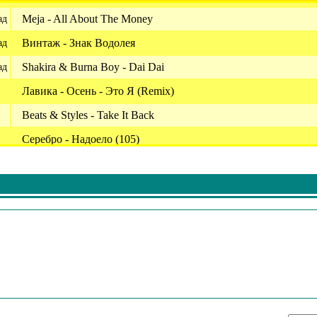
Meja - All About The Money
ад
Винтаж - Знак Водолея
ад
Shakira & Burna Boy - Dai Dai
ад
Лавика - Осень - Это Я (Remix)
Beats & Styles - Take It Back
Серебро - Надоело (105)
Ora Rita & Fatboy Slim - Praising You
Lisa & Doja Cat & Raye & Purple Disco Machine - Born Again
Filatov & Karas - Party
Билан Дима & Краймбрери Мари - It's My Life
Fun Factory - Groove Me
Deepside Deejays - Look Into My Eyes
Sophie And The Giants - Red Light