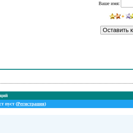
Ваше имя:
Градусы - Даже Если Я Пить Не Буду
Винтаж - 10 Поцелуев
Чай Вдвоем - Он Не Разлюбит
Оставить 
Дорн Иван - Бигуди (Remix)
September - Get What You Paid For
Loboda - Твои Глаза
Feldt Sam - Time After Time
нций
т пуст (
Регистрация
)