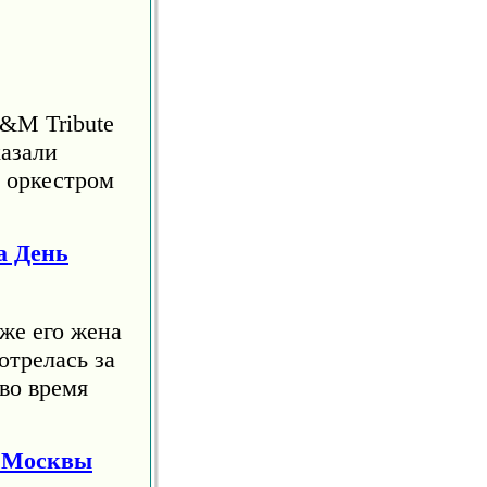
S&M Tribute
азали
м оркестром
а День
же его жена
отрелась за
во время
я Москвы