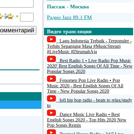
Пассаж - Москва
Радио Jazz 89.1 FM
-
комментарий
Видео трансляции
Naxi Planeta Radio
Lagu Indonesia Terbaik - Terpopuler -
Terhits Sepanjang Masa #MusicStream
4CRB
#LiveMusic #DirumahAja
Best Radio 1 • Live Radio Pop Music
Yahaya Stream
2020' Best English Songs Of All Time - New
Popular Songs 2020
Fenomen Pop Live Radio • Pop
Music 2020 - Best English Songs Of All
Time - New Popular Songs 2020
lofi hip hop radio - beats to relax/study
to
Dance Music Live Radio • Best
English Songs 2020 - Top Hits 2020 New
Pop Songs Remix