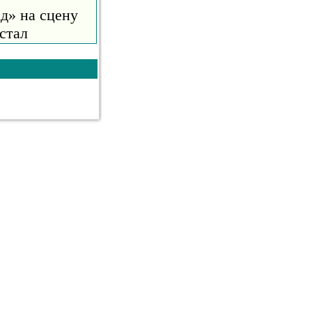
д» на сцену
стал
е 10
анцев
ский певец
 что в
удкова
ментировала