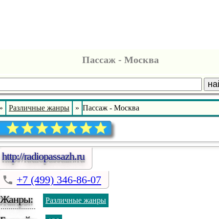
Пассаж - Москва
на
»
Различные жанры
»
Пассаж - Москва
http://radiopassazh.ru
+7 (499) 346-86-07
Жанры:
Различные жанры