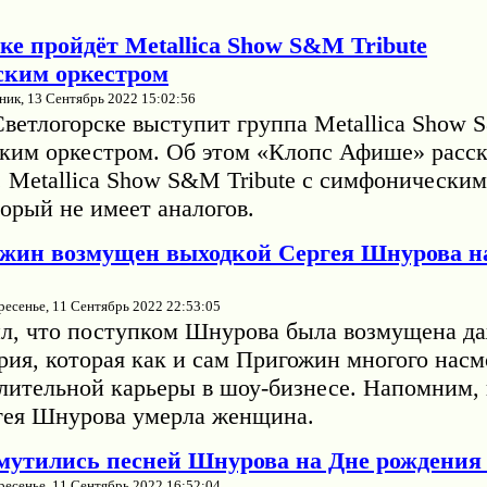
ке пройдёт Metallica Show S&M Tribute
ским оркестром
ник, 13 Сентябрь 2022 15:02:56
Светлогорске выступит группа Metallica Show 
ким оркестром. Об этом «Клопс Афише» расск
. Metallica Show S&M Tribute с симфонически
орый не имеет аналогов.
жин возмущен выходкой Сергея Шнурова н
ресенье, 11 Сентябрь 2022 22:53:05
л, что поступком Шнурова была возмущена да
рия, которая как и сам Пригожин многого насм
длительной карьеры в шоу-бизнесе. Напомним, 
гея Шнурова умерла женщина.
змутились песней Шнурова на Дне рождени
ресенье, 11 Сентябрь 2022 16:52:04