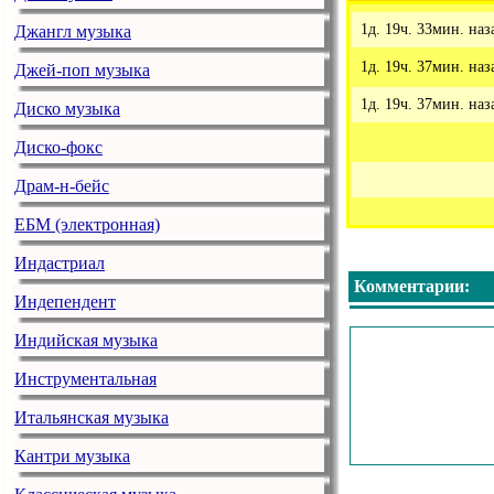
1д. 19ч. 33мин. наз
Джангл музыка
1д. 19ч. 37мин. наз
Джей-поп музыка
1д. 19ч. 37мин. наз
Диско музыка
Диско-фокс
Драм-н-бейс
ЕБМ (электронная)
Индастриал
Комментарии:
Индепендент
Индийская музыка
Инструментальная
Итальянская музыка
Кантри музыка