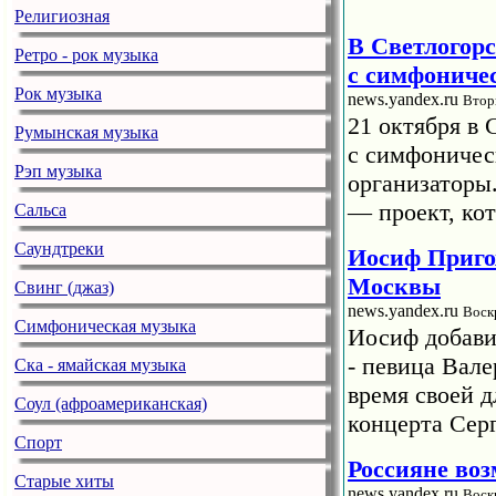
Религиозная
В Светлогорс
Ретро - рок музыка
с симфониче
Рок музыка
news.yandex.ru
Втор
21 октября в 
Румынская музыка
с симфоничес
Рэп музыка
организаторы
— проект, кот
Сальса
Саундтреки
Иосиф Приго
Москвы
Свинг (джаз)
news.yandex.ru
Воск
Симфоническая музыка
Иосиф добави
- певица Вале
Ска - ямайская музыка
время своей 
Соул (афроамериканская)
концерта Сер
Спорт
Россияне во
Старые хиты
news.yandex.ru
Воск