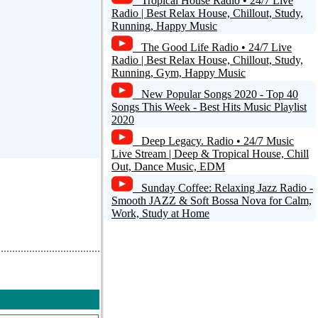
Tropical House Radio • 24/7 Live
Radio | Best Relax House, Chillout, Study,
Running, Happy Music
The Good Life Radio • 24/7 Live
Radio | Best Relax House, Chillout, Study,
Running, Gym, Happy Music
New Popular Songs 2020 - Top 40
Songs This Week - Best Hits Music Playlist
2020
Deep Legacy. Radio • 24/7 Music
Live Stream | Deep & Tropical House, Chill
Out, Dance Music, EDM
Sunday Coffee: Relaxing Jazz Radio -
Smooth JAZZ & Soft Bossa Nova for Calm,
Work, Study at Home