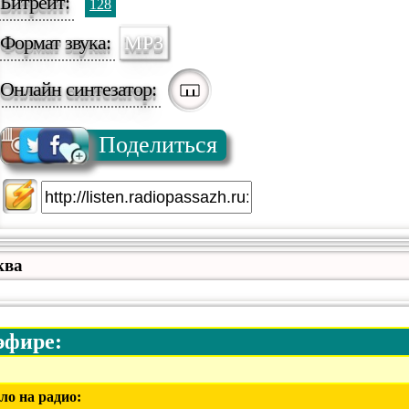
Битрейт:
128
Формат звука:
MP3
Онлайн синтезатор:
Поделиться
ква
эфире:
ло на радио: