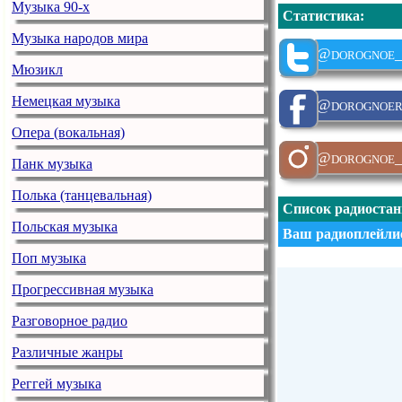
Музыка 90-х
Статистика
:
Музыка народов мира
@dorognoe_
Мюзикл
Немецкая музыка
@dorognoer
Опера (вокальная)
@dorognoe_
Панк музыка
Полька (танцевальная)
Список радиоста
Польская музыка
Ваш радиоплейлис
Поп музыка
Прогрессивная музыка
Разговорное радио
Различные жанры
Реггей музыка