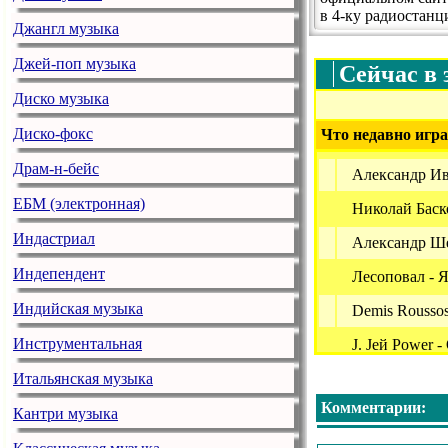
в 4-ку радиостанц
Джангл музыка
Джей-поп музыка
Сейчас в 
Диско музыка
Диско-фокс
Что недавно игра
Драм-н-бейс
Александр Ив
ЕБМ (электронная)
Николай Баск
Индастриал
Александр Ше
Индепендент
Лесоповал - 
Индийская музыка
Demis Roussos
Инструментальная
J. Jей Power 
Итальянская музыка
Слава - Клас
Комментарии:
Полина Гагар
Кантри музыка
Александр Эг