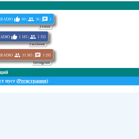
radio
69 |
36 |
1
Twitter
adio
1 185 |
1 351
FaceBook
radio
33 385 |
3 295
Instagram
нций
т пуст (
Регистрация
)