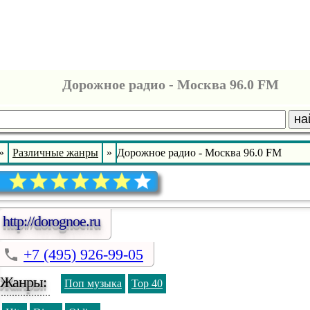
Дорожное радио - Москва 96.0 FM
на
»
Различные жанры
»
Дорожное радио - Москва 96.0 FM
http://dorognoe.ru
+7 (495) 926-99-05
Жанры:
Поп музыка
Top 40