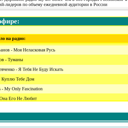
ий-лидеров по объему ежедневной аудитории в России
эфире:
ло на радио:
анов - Моя Неласковая Русь
ов - Туманы
вченко - Я Тебя Не Буду Искать
Я Куплю Тебе Дом
 - My Only Fascination
- Она Его Не Любит
сный (Remix)
ина И Игорь Крутой - Море
ромжан И Людмила Соколова - Это Было Красиво