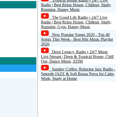
Tropical House Radio • 24/7 Live
Radio | Best Relax House, Chillout, Study,
Running, Happy Music
The Good Life Radio • 24/7 Live
Radio | Best Relax House, Chillout, Study,
Running, Gym, Happy Music
New Popular Songs 2020 - Top 40
Songs This Week - Best Hits Music Playlist
2020
Deep Legacy. Radio • 24/7 Music
Live Stream | Deep & Tropical House, Chill
Out, Dance Music, EDM
Sunday Coffee: Relaxing Jazz Radio -
Smooth JAZZ & Soft Bossa Nova for Calm,
Work, Study at Home