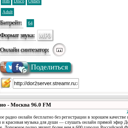
Hits
Disco
Oldies
Adult
Битрейт:
64
Формат звука:
MP3
Онлайн синтезатор:
Поделиться
ио - Москва 96.0 FM
 радио онлайн бесплатно без регистрации в хорошем качестве н
и и красивая музыка для души ― слушать онлайн прямой эфир Д
. Дорожное радио звучит более чем в 600 городах Российской 