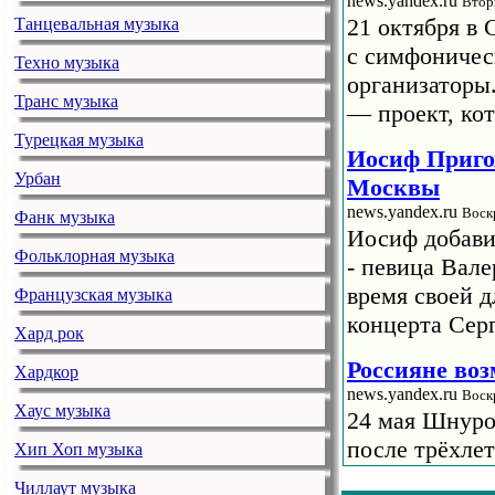
news.yandex.ru
Втор
21 октября в 
Танцевальная музыка
с симфоничес
Техно музыка
организаторы
Транс музыка
— проект, кот
Турецкая музыка
Иосиф Приго
Урбан
Москвы
news.yandex.ru
Воск
Фанк музыка
Иосиф добави
Фольклорная музыка
- певица Вале
время своей 
Французская музыка
концерта Сер
Хард рок
Россияне во
Хардкор
news.yandex.ru
Воск
Хаус музыка
24 мая Шнуро
после трёхле
Хип Хоп музыка
концерт в «Лу
Чиллаут музыка