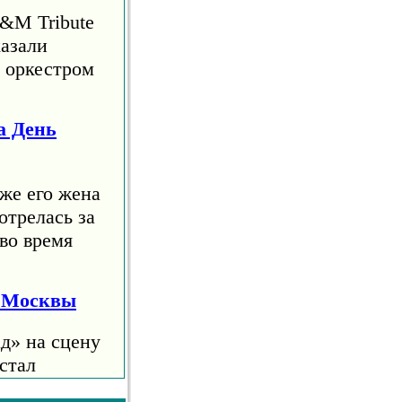
S&M Tribute
азали
м оркестром
а День
же его жена
отрелась за
во время
я Москвы
д» на сцену
стал
е 10