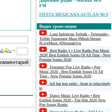
Дорожное радио - Москва 96.0
FM
FIESTA MEXICANA AUTLAN 90.9
Русское Радио
Видео трансляции
Радио Мария - Киев 69,68 FM
Lagu Indonesia Terbaik - Terpopuler -
Terhits Sepanjang Masa #MusicStream
Радио Мария - Киев 69,68 FM
#LiveMusic #DirumahAja
Best Radio 1 • Live Radio Pop Music
Радио Мария - Киев 69,68 FM
2020' Best English Songs Of All Time - New
Popular Songs 2020
комментарий
Fenomen Pop Live Radio • Pop
Music 2020 - Best English Songs Of All
Time - New Popular Songs 2020
lofi hip hop radio - beats to relax/study
to
Dance Music Live Radio • Best
English Songs 2020 - Top Hits 2020 New
Pop Songs Remix