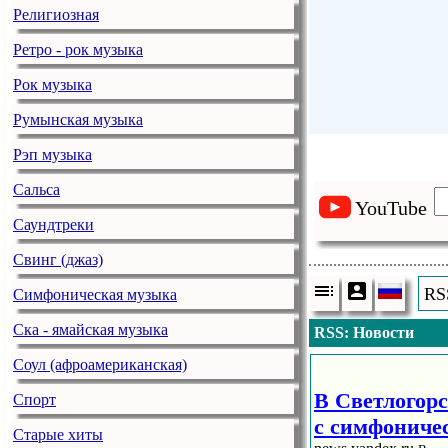
Религиозная
Ретро - рок музыка
Рок музыка
Румынская музыка
Рэп музыка
Сальса
YouTube
Саундтреки
Свинг (джаз)
RS
Симфоническая музыка
Ска - ямайская музыка
RSS: Новости
Соул (афроамериканская)
В Светлогорс
Спорт
с симфониче
Старые хиты