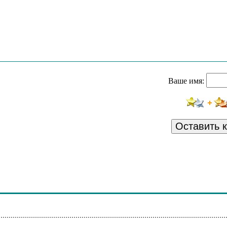
Я Куплю Тебе Дом
e Heat Of The Night
рева - Доля Моя Русская
Ваше имя:
тьев - Маргарита
 - Accidentally In Love
Счастье
Оставить 
в - Вечерок
Я Куплю Тебе Дом
тинский - Перекрестки
- Anywhere Tonight