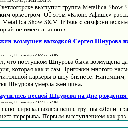
ник, 13 Сентябрь 2022 15:02:56
Светлогорске выступит группа Metallica Show 
ким оркестром. Об этом «Клопс Афише» расск
. Metallica Show S&M Tribute с симфонически
орый не имеет аналогов.
жин возмущен выходкой Сергея Шнурова н
ресенье, 11 Сентябрь 2022 22:53:05
л, что поступком Шнурова была возмущена да
рия, которая как и сам Пригожин многого насм
длительной карьеры в шоу-бизнесе. Напомним, 
гея Шнурова умерла женщина.
змутились песней Шнурова на Дне рождени
ресенье, 11 Сентябрь 2022 16:52:04
в анонсировал возвращение группы «Ленингра
тнего перерыва. Первым выступлением как раз 
жниках». Тогда музыкант отмечал, что на сцен