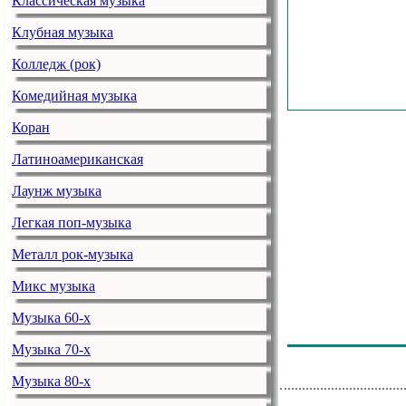
Классическая музыка
-
Клубная музыка
Лесоповал - 
Колледж (рок)
Sandra - In Th
Комедийная музыка
Наталья Кото
Коран
Валерий Леон
Латиноамериканская
Counting Crows
Лаунж музыка
Стас Пьеха - 
Легкая поп-музыка
Женя Белоусо
Металл рок-музыка
Лесоповал - 
Микс музыка
Михаил Шуфу
Музыка 60-х
Silent Circle 
Музыка 70-х
Музыка 80-х