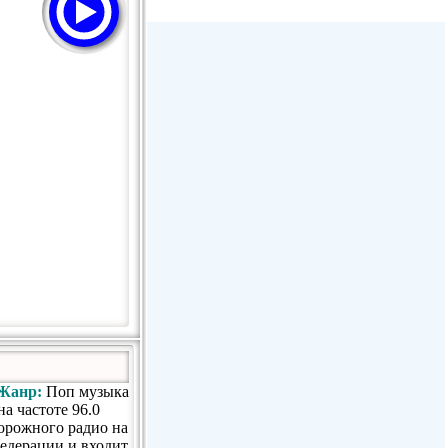
Радио Дача - Волгодонск
Пассаж - Москва
Пассаж - Москва
Радио Континенталь (Челябинск
100,4 FM)
Жанр:
Поп музыка
а частоте 96.0
орожного радио на
Федерации и входит