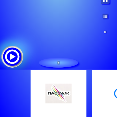
1
Пассаж - Москва
Треклист:
Руки Вверх & Zivert - Недостаточно
Tracey Aj & Mabel - West Ten
Турбомода - Лето