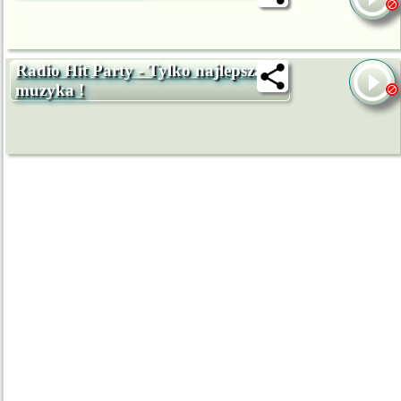
Radio Hit Party - Tylko najlepsza
muzyka !