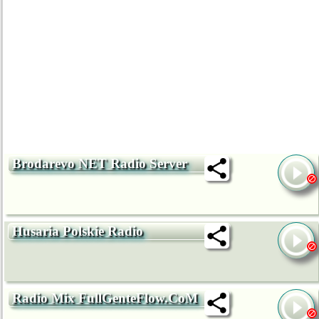
Brodarevo NET Radio Server
Husaria Polskie Radio
Radio Mix FullGenteFlow.CoM