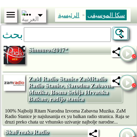
سكا الموسيقى
الرئيسية
»
بحث
Sinmuros2017*
ZaM Radio Stanice ZaMRadio
Radio Stanice, Narodna Zabavna
Muzika, Bosna Srbija Hrvatska
Balkan, radijo stanica
100% Najbolji Ritam Narodna Izvorna Zabavna Muzika. ZaM
Radio Stanice je najslusanija ex yu balkan radio stranica. Raja se
druzi preko chata uz vrhunsko uzivanje najbolje narodne...
SkaFreaks Radio