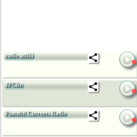
radio attiki
JPCfm
Peaceful Currents Radio