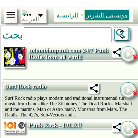
موسيقى الشرير
الرئيسية
»
بحث
colombianpunk.com 24/7 Punk
Radio from all world
Surf Rock radio
Surf Rock radio plays modern and traditional instrumental surf
music from bands like The Zillatones, The Dead Rocks, Marshall
and the martins, Man or Astro-man?, Monsters from Mars, The
Raulis, The 427s, Sub-Vectors and...
Punk Rock - 101.RU