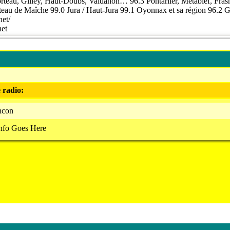
rteau, Gilley, Haut-Doubs, Valdahon… 96.3 Pontarlier, Metabief, Fras
teau de Maîche 99.0 Jura / Haut-Jura 99.1 Oyonnax et sa région 96.2
net/
net
يع
 radio:
ncon
nfo Goes Here