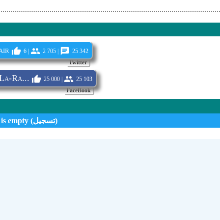
air
6 |
2 705 |
25 342
Twitter
La-Ra...
25 000 |
25 103
FaceBook
)
تسجيل
 is empty (