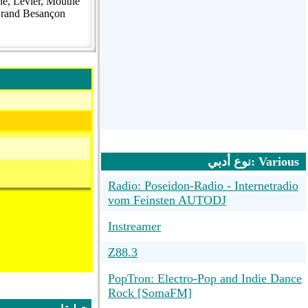
ne, Levier, Mouthe
 Grand Besançon
نوع أدبي: Various
Radio: Poseidon-Radio - Internetradio
vom Feinsten AUTODJ
Instreamer
Z88.3
PopTron: Electro-Pop and Indie Dance
Rock [SomaFM]