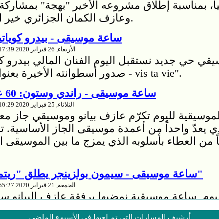
يا، بمناسبة إطلاق مشروعه الأخير "بهجة" بمشارك
وعازف الكمان الجزائري خير الدين مكاشيش.
ساعة موسيقى - بيدرو كوياتيه
الأربعاء, 26 فبراير 2020 23:17:39
ي حي جديد نستقبل اليوم الفنان المالي بيدرو كوي
صدور أسطوانته الأخيرة بعنوان "عش حياتك - vis ta vie".
ساعة موسيقى - راندي وستون: 60 عاماً من العطاء
الثلاثاء, 25 فبراير 2020 00:10:29
لموسيقية لليوم تكرّم عازف بيانو وموسيقي جاز م
ي يعدّ واحداً من أعمدة موسيقى الجاز الأساسية. ت
ً من العطاء بأسلوبه الذي يمزج ما بين الموسيقى ال
ساعة موسيقى - سيمون بولزينجر يطلق "ريتموس كيريدوس"
الجمعة, 21 فبراير 2020 23:55:27
يوم ساعة موسيقية نمضيها برفقة عازف البيانو سي
ة إصداره الجديد، أسطوانة "ريتموس كيريدوس" وح
أرشيف المسارات التي تم لعبها في الأسبوع الماضي