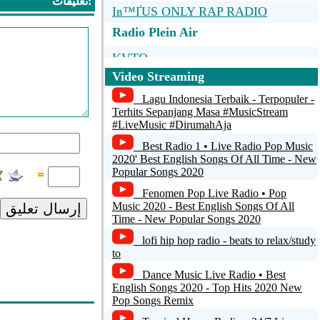
تعليقات:
Iв™ҐUS ONLY RAP RADIO
Radio Plein Air
KVTO
Video Streaming
No Name
Lagu Indonesia Terbaik - Terpopuler -
wunschradio.fm 90er
Terhits Sepanjang Masa #MusicStream
#LiveMusic #DirumahAja
Party107 - Your Place to Party 24/7
Best Radio 1 • Live Radio Pop Music
2020' Best English Songs Of All Time - New
Party 97.1
Popular Songs 2020
Fenomen Pop Live Radio • Pop
Music 2020 - Best English Songs Of All
إرسال تعليق
Time - New Popular Songs 2020
lofi hip hop radio - beats to relax/study
to
Dance Music Live Radio • Best
English Songs 2020 - Top Hits 2020 New
Pop Songs Remix