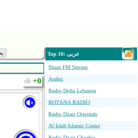
بح
Top 10: عربى
Sham FM Stream
Arabic
0
Radio Delta Lebanon
ROTANA RADIO
Radio Dzair Orientale
Al Islah Islamic Center
Radio Dzair Chaabia