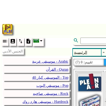
الجنس الأدبي
»
الرئيسية
موسيقى عربية - Arabic
تقييم:
0
(
7
)
القرآن - Quran
40 الموسيقى كبار - Top
موسيقي البوب - Pop
موسيقى صاخبه - Rock
موسيقى هارد روك - Hardrock