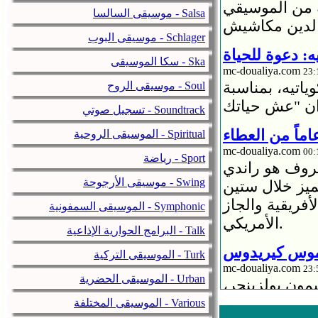
ة من الموسيقي
موسيقى السالسا - Salsa
موسيقى البوب - Schlager
: دعوة للحياة
سكا الموسيقى - Ska
mc-doualiya.com
اتيه، بمناسبة
موسيقى الروح - Soul
تسجيل صوتي - Soundtrack
الموسيقى الروحية - Spiritual
mc-doualiya.com
رياضة - Sport
عروف هو راندي
موسيقى الأرجوحة - Swing
ميز خلال ستين
أفريقية والجاز
الموسيقى السمفونية - Symphonic
الأمريكي.
البرامج الحوارية الإذاعية - Talk
الموسيقى التركية - Turk
mc-doualiya.com
الموسيقى الحضرية - Urban
مون بولزينجر،
فله القادم في
الموسيقى المختلفة - Various