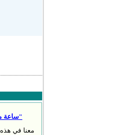
ساعة موسيقى - مانويل إرميا وخير الدين مكاشيش يلتقيان على الـ"بهجة"
معنا في هذه