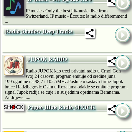
IP music - Only the best hit-music, live from
Switzerland. IP music - Écoutez la radio différemment!
...
Radio Shadow Deep Tracks
JUPOK RADIO
Radio JUPOK kao treci privatni radio u Crnoj Gori
svoj 24 casovni program emituje od sredine juna
1995.godine na 98,7 i 102,5MHz.Posluje u sastavu firme Jupok
brace Hadzibegovic.Osim u Rozajama odakle se emituje program,
signal Jupok radija se cuje i u susjednim opstinama Beranama,
Andrijevici,...
Радио Шок Radio SHOCK