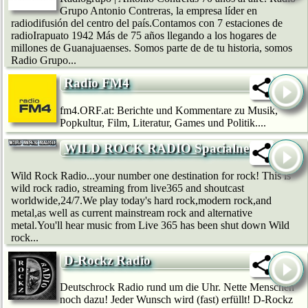
Grupo Antonio Contreras, la empresa líder en
radiodifusión del centro del país.Contamos con 7 estaciones de
radioIrapuato 1942 Más de 75 años llegando a los hogares de
millones de Guanajuaenses. Somos parte de de tu historia, somos
Radio Grupo...
Radio FM4
fm4.ORF.at: Berichte und Kommentare zu Musik,
Popkultur, Film, Literatur, Games und Politik....
WILD ROCK RADIO Spacialnet
Wild Rock Radio...your number one destination for rock! This is
wild rock radio, streaming from live365 and shoutcast
worldwide,24/7.We play today's hard rock,modern rock,and
metal,as well as current mainstream rock and alternative
metal.You'll hear music from Live 365 has been shut down Wild
rock...
D-Rockz Radio
Deutschrock Radio rund um die Uhr. Nette Menschen
noch dazu! Jeder Wunsch wird (fast) erfüllt! D-Rockz