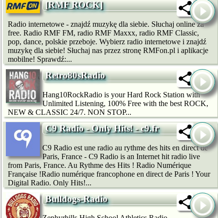
[RMF ROCK]
Radio internetowe - znajdź muzykę dla siebie. Słuchaj online za
free. Radio RMF FM, radio RMF Maxxx, radio RMF Classic,
pop, dance, polskie przeboje. Wybierz radio internetowe i znajdź
muzykę dla siebie! Słuchaj nas przez stronę RMFon.pl i aplikacje
mobilne! Sprawdź:...
Retro80sRadio
Hang10RockRadio is your Hard Rock Station with
Unlimited Listening, 100% Free with the best ROCK,
NEW & CLASSIC 24/7. NON STOP...
C9 Radio - Only Hits! - c9.fr
C9 Radio est une radio au rythme des hits en direct de
Paris, France - C9 Radio is an Internet hit radio live
from Paris, France. Au Rythme des Hits ! Radio Numérique
Française !Radio numérique francophone en direct de Paris ! Your
Digital Radio. Only Hits!...
Bulldogs-Radio
Zephyrhills High School Athletics Radio...