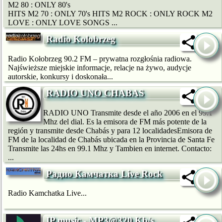
M2 80 : ONLY 80's
HITS M2 70 : ONLY 70's HITS M2 ROCK : ONLY ROCK M2
LOVE : ONLY LOVE SONGS ...
Radio Kolobrzeg
Radio Kołobrzeg 90.2 FM – prywatna rozgłośnia radiowa.
Najświeższe miejskie informacje, relacje na żywo, audycje
autorskie, konkursy i doskonała...
RADIO UNO CHABAS
RADIO UNO Transmite desde el año 2006 en el 99.1
Mhz del dial. Es la emisora de FM más potente de la
región y transmite desde Chabás y para 12 localidadesEmisora de
FM de la localidad de Chabás ubicada en la Provincia de Santa Fe
Transmite las 24hs en 99.1 Mhz y Tambien en internet. Contacto:
...
Радио Камчатка Live Rock
Radio Kamchatka Live...
IP music - MP3@320 Kb/s