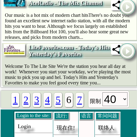
AceRadio - The Mix Channel
Our music is a hot mix of modern chart hitsThere's no doubt you
found an excellent new internet radio station, with all the modern
hits you want to hear. Although we focus largely on established
hits from the Billboard Hot 100, you'll also hear some great new
releases, and picks from modern charts...
LiteFavorites.com - Today's Hits &
Yesterday's Favorites
Welcome To The Lite Site We're the station you hear all day at
work! Whenever you start your workday, we're playing the most
music to pick you up and hel. Today's Hits and Yesterday's
Favorites to make you feel good every time you...
1
2
3
4
5
6
7
限制
Login to the site:
流行:
语言
常问问题
Login
现在住!
联络人