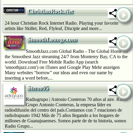
ChristianRock.Net
24 hour Christian Rock Internet Radio. Playing your favorite
artists like Skillet, Red, Flyleaf, Disciple and more...
SmoothLounge.com
SmoothJazz.com Global Radio - The Global Home for
the Smoothest Jazz streaming 24/7 from Monterey Bay, CA to the
world. Download Free Mobile Radio App (search
'smoothjazz.com') on iTunes and Google Play Mehr anzeigen
Many websites “borrow” our ideas and even our name by
inserting a word before,...
Stereo95
Radiogrupo | Antonio Contreras 70 años al aire. Radio
Grupo Antonio Contreras, la empresa líder en
radiodifusión del centro del país.Contamos con 7 estaciones de
radioIrapuato 1942 Más de 75 años llegando a los hogares de
millones de Guanajuaenses. Somos parte de de tu historia, somos
Radio Grupo...