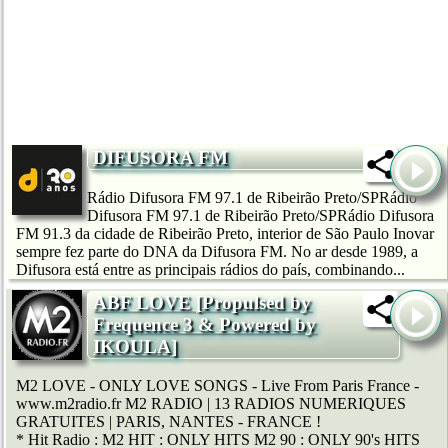
DIFUSORA FM
Rádio Difusora FM 97.1 de Ribeirão Preto/SPRádio
Difusora FM 97.1 de Ribeirão Preto/SPRádio Difusora
FM 91.3 da cidade de Ribeirão Preto, interior de São Paulo Inovar
sempre fez parte do DNA da Difusora FM. No ar desde 1989, a
Difusora está entre as principais rádios do país, combinando...
ABF LOVE [Propulsed by
Frequence 3 & Powered by
IKOULA]
M2 LOVE - ONLY LOVE SONGS - Live From Paris France -
www.m2radio.fr M2 RADIO | 13 RADIOS NUMERIQUES
GRATUITES | PARIS, NANTES - FRANCE !
* Hit Radio : M2 HIT : ONLY HITS M2 90 : ONLY 90's HITS