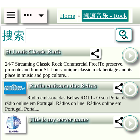
Home
摇滚音乐 - Rock
»
搜索
St Louis Classic Rock
24/7 Streaming Classic Rock Commercial Free!To preserve,
promote and honor St. Louis' unique classic rock heritage and its
place in music and pop culture...
Radio emissora das Beiras
Radio emissora das Beiras ROLI - O seu Portal de
rádio online em Portugal. Rádios on line. Rádios online em
Portugal. Portal...
This is my server name