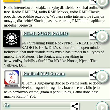
Radio internetowe - znajdź muzykę dla siebie. Słuchaj online za
free. Radio RMF FM, radio RMF Maxxx, radio RMF Classic,
pop, dance, polskie przeboje. Wybierz radio internetowe i znajdź
muzykę dla siebie! Słuchaj nas przez stronę RMFon.pl i aplikacje
mobilne! Sprawdź:...
REAL PUNK RADIO
24/7 Streaming Punk Rock'N'Roll! - REAL PUNK
RADIO is 100% D.I.Y. station for the open minded
individual that understands punk music has it roots in all types of
music. The Meteors, The Sonics, and everything in
betweenPsychobilly / Surf / TrashDJake Noose, Kjersti The
Valkyrie, DJ...
Radio 4 YoU Stream
Ja Sam Iz JugoslavijeBilo je to vreme kada se dobro
zivelo, drugovi i drugarice, braco i sestre, bilo je to
neko bezbrizno vreme, gitara u parku i ples, zlatno doba nase
muzike Radio 4 YoU...
Se