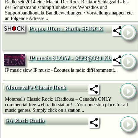
Radio seit 2014 eine Macht. Der Rock Reaktor Schlagzahl - bis
der Schutzmann schimpftInhaber des Webradios und
Supportbandkontakt Bandbewerbungen / Vorstellungsmappen etc.
an folgende Adresse...
Радио Шок - Radio SHOCK
IP music SLOW - MP3@320 Kb/s
IP music slow IP music - Écoutez la radio différemment!...
Montreal's Classic Rock
Montreal's Classic Rock: 1Radio.ca – Canada's ONLY
commercial free web radio station! – Your one stop place for all
music genres. Simply click on a station...
SA Rock Radio