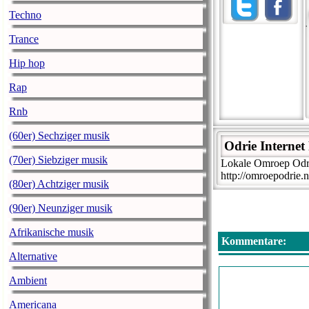
Techno
Trance
Hip hop
Rap
Rnb
(60er) Sechziger musik
Odrie Internet
(70er) Siebziger musik
Lokale Omroep Odr
http://omroepodrie.n
(80er) Achtziger musik
(90er) Neunziger musik
Afrikanische musik
Kommentare:
Alternative
Ambient
Americana