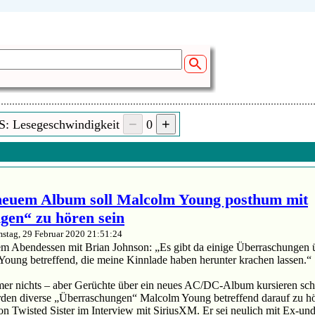
S: Lesegeschwindigkeit
0
euem Album soll Malcolm Young posthum mit
gen“ zu hören sein
stag, 29 Februar 2020 21:51:24
m Abendessen mit Brian Johnson: „Es gibt da einige Überraschungen üb
Young betreffend, die meine Kinnlade haben herunter krachen lassen.“
mmer nichts – aber Gerüchte über ein neues AC/DC-Album kursieren sc
erden diverse „Überraschungen“ Malcolm Young betreffend darauf zu hö
on Twisted Sister im Interview mit SiriusXM. Er sei neulich mit Ex-