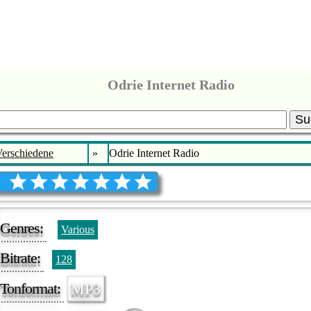
Odrie Internet Radio
Su
erschiedene
»
Odrie Internet Radio
Genres:
Various
Bitrate:
128
Tonformat:
MP3