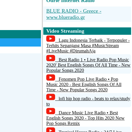
Odrie Internet Radio
BLUE RADIO - Greece -
www.blueradio.gr
KUAT 192
Video Streaming
Radiononstop
Lagu Indonesia Terbaik - Terpopuler -
Terhits Sepanjang Masa #MusicStream
Radio Continu | Altijd Gezellig!
#LiveMusic #DirumahAja
[Editie 1]
Best Radio 1 • Live Radio Pop Music
2020' Best English Songs Of All Time - New
Radio Purmerend-std
Popular Songs 2020
Fenomen Pop Live Radio • Pop
Music 2020 - Best English Songs Of All
Time - New Popular Songs 2020
lofi hip hop radio - beats to relax/study
to
Dance Music Live Radio • Best
English Songs 2020 - Top Hits 2020 New
Pop Songs Remix