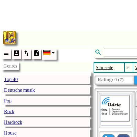
Genres
Startseite
»
V
Top 40
Rating:
0
(
7
)
Deutsche musik
Pop
Rock
Hardrock
House