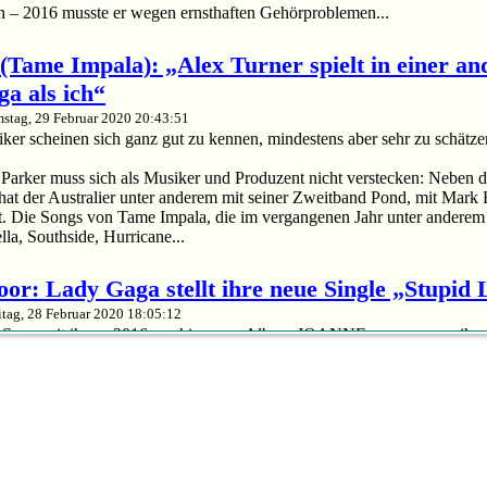
n – 2016 musste er wegen ernsthaften Gehörproblemen...
(Tame Impala): „Alex Turner spielt in einer an
ga als ich“
stag, 29 Februar 2020 20:43:51
er scheinen sich ganz gut zu kennen, mindestens aber sehr zu schätze
arker muss sich als Musiker und Produzent nicht verstecken: Neben d
hat der Australier unter anderem mit seiner Zweitband Pond, mit Mark
. Die Songs von Tame Impala, die im vergangenen Jahr unter anderem 
la, Southside, Hurricane...
oor: Lady Gaga stellt ihre neue Single „Stupid
itag, 28 Februar 2020 18:05:12
euer Song seit ihrem 2016 erschienenen Album JOANNE – wenn man ihre
n vor lässt.
da: Mit „Stupid Love“ hat der Superstar eine neue Single veröffentlicht.
em 2016 erschienenen Album JOANNE – wenn man ihren Soundtrack für
upid Love“ ist ein Madonna'esker Disco-Banger, in dem Lady Gaga die Ze
im Vergleich: Diese Apps für Android und iOS s