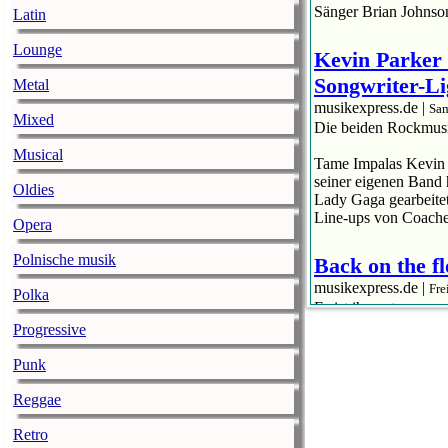
Sänger Brian Johnso
Latin
Lounge
Kevin Parker 
Songwriter-Li
Metal
musikexpress.de |
Sam
Mixed
Die beiden Rockmusik
Musical
Tame Impalas Kevin P
seiner eigenen Band 
Oldies
Lady Gaga gearbeitet
Line-ups von Coachel
Opera
Polnische musik
Back on the fl
musikexpress.de |
Fre
Polka
Es ist ihr erster n
„A Star Is Born“ auße
Progressive
Lady Gaga ist wieder 
Punk
neuer Song seit ihr
außen vor lässt. „St
Reggae
Retro
Podcast-Apps 