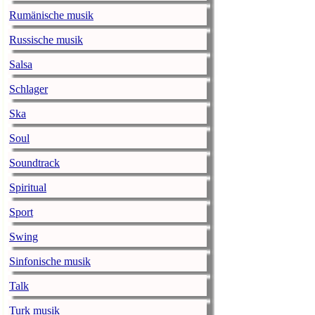
ausprobieren
Rumänische musik
musikexpress.de |
Fre
Russische musik
Der Podcast-Boom ke
denen Ihr Eure liebs
Salsa
Mit der Podcast-Flu
Schlager
Kommentaren und Mei
trennen Musik und Po
Ska
individuelle Lieblin
Soul
Verkannte Kun
Soundtrack
angeblich SX
Spiritual
musikexpress.de |
Fre
In der vierten Ausga
Sport
Girlgroup: Tic Tac T
Swing
Seit Mai hatte unser
Hater eine Verschnau
Sinfonische musik
Linus fortan nur no
Februar 2020 ihr Zep
Talk
Turk musik
Review: Carib