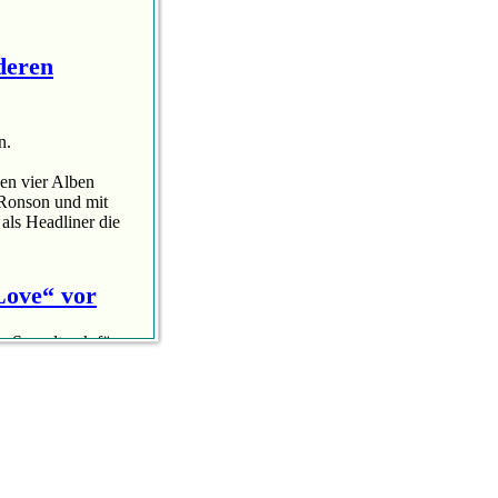
deren
n.
en vier Alben
 Ronson und mit
als Headliner die
 Love“ vor
n Soundtrack für
 Es ist ihr erster
 „A Star Is Born“
ile „I want just...
olltet Ihr