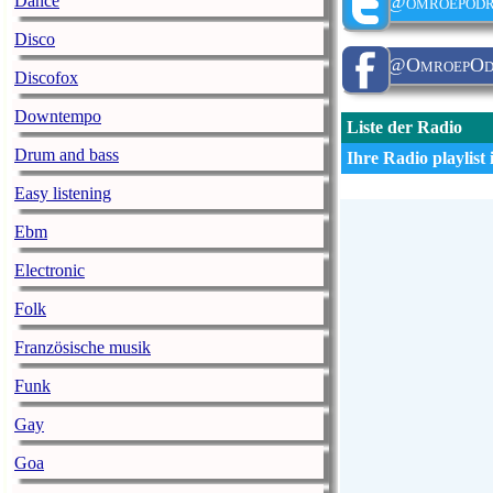
Dance
@omroepodr
Disco
@OmroepOd
Discofox
Downtempo
Liste der Radio
Drum and bass
Ihre Radio playlist i
Easy listening
Ebm
Electronic
Folk
Französische musik
Funk
Gay
Goa