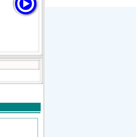
GAY FM - Pure Dance!
Hirschmilch Chillout
: Ibiza Global Radio :
Radio Charivari Rosenheim