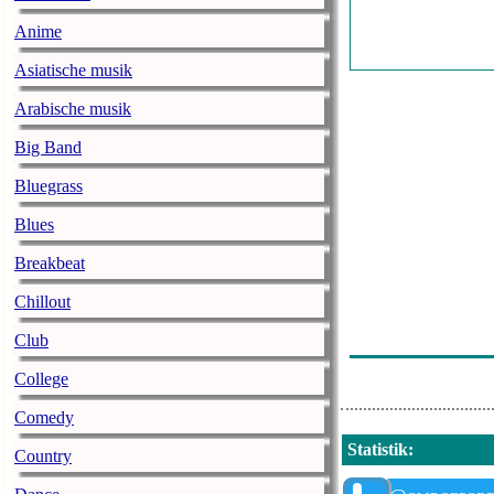
Anime
Asiatische musik
Arabische musik
Big Band
Bluegrass
Blues
Breakbeat
Chillout
Club
College
Comedy
Statistik
:
Country