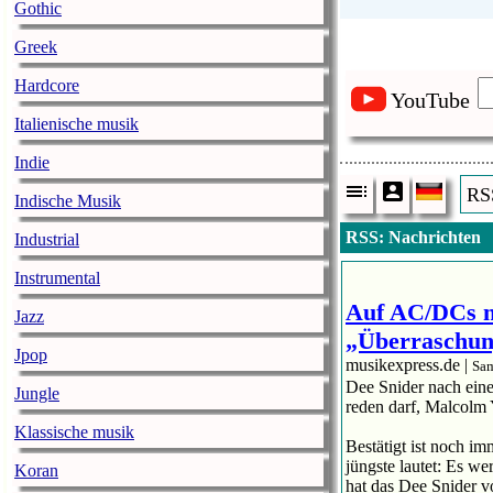
Gothic
Greek
Hardcore
YouTube
Italienische musik
Indie
RS
Indische Musik
RSS: Nachrichten
Industrial
Instrumental
Auf AC/DCs n
Jazz
„Überraschun
Jpop
musikexpress.de |
Sam
Dee Snider nach eine
Jungle
reden darf, Malcolm 
Klassische musik
Bestätigt ist noch i
jüngste lautet: Es w
Koran
hat das Dee Snider v