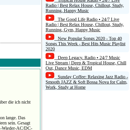
Tropical House Radio • 24/7 Live
Radio | Best Relax House, Chillout, Study,
Running, Happy Music
The Good Life Radio • 24/7 Live
Radio | Best Relax House, Chillout, Study,
Running, Gym, Happy Music
New Popular Songs 2020 - Top 40
Songs This Week - Best Hits Music Playlist
2020
Deep Legacy. Radio • 24/7 Music
Live Stream | Deep & Tropical House, Chill
Out, Dance Music, EDM
Sunday Coffee: Relaxing Jazz Radio -
Smooth JAZZ & Soft Bossa Nova for Calm,
Work, Study at Home
er die ich nicht
hon lange. Das
ren sein. Gesagt
und-Wieder-AC/DC-