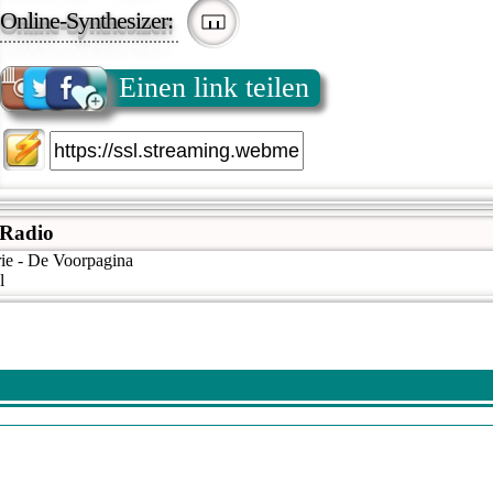
Online-Synthesizer:
Einen link teilen
 Radio
ie - De Voorpagina
l