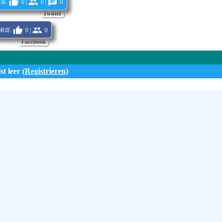
ie
0 |
0 |
0
Twitter
rie
0 |
0
FaceBook
st leer (
Registrieren
)