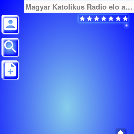
Magyar Katolikus Radio elo adas