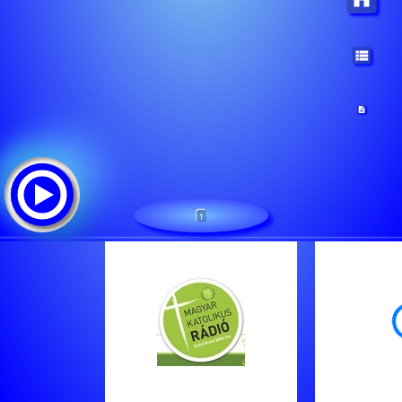
1
Magyar Katolikus Radio elo adas
Tracklist:
Iránytű
Vend?g-Oldal
A H?ten T?rt?nt