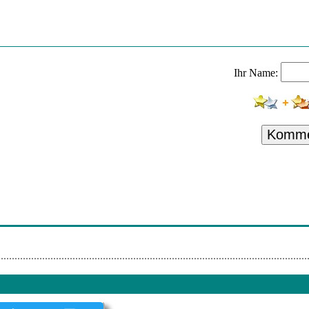
s - Reality
 T Me
Ihr Name:
 Love Yourself
 Midnight Sky
Komme
The Show
 - Easy Lover
West Coast
all It Love