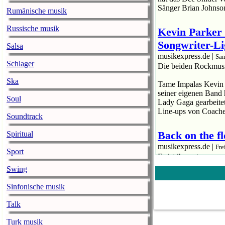
Sänger Brian Johnso
Rumänische musik
Russische musik
Kevin Parker 
Songwriter-Li
Salsa
musikexpress.de |
Sam
Schlager
Die beiden Rockmusik
Ska
Tame Impalas Kevin P
seiner eigenen Band 
Soul
Lady Gaga gearbeitet
Line-ups von Coachel
Soundtrack
Back on the fl
Spiritual
musikexpress.de |
Fre
Sport
Es ist ihr erster n
„A Star Is Born“ auße
Swing
Lady Gaga ist wieder 
Sinfonische musik
neuer Song seit ihr
außen vor lässt. „St
Talk
Turk musik