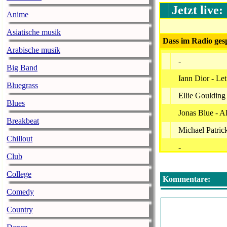
Jetzt live:
Anime
Asiatische musik
Dass im Radio gesp
Arabische musik
-
Big Band
Iann Dior - Le
Bluegrass
Ellie Goulding
Blues
Jonas Blue - 
Breakbeat
Michael Patric
Chillout
-
Club
Ava Max - Mil
College
Kommentare:
Calvin Harris 
Comedy
-
Country
Jason Derulo -