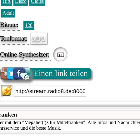
Hits
Disco
Oldies
Adult
Bitrate:
128
Tonformat:
MP3
Online-Synthesizer:
Einen link teilen
franken
der mit dem "Megaher(t)z für Mittelfranken". Alle Infos und Nachrichte
hrsservice und die beste Musik.