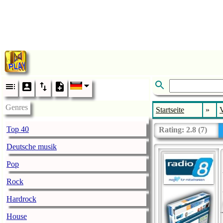
Genres
Startseite
»
V
Top 40
Rating:
2.8
(
7
)
Deutsche musik
Pop
Rock
Hardrock
House