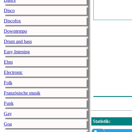
Dance
-
Disco
Lost Frequencie
Discofox
Kygo - It Ain
Downtempo
Justin Bieber -
Drum and bass
Miley Cyrus -
Easy listening
-
Ebm
Kygo - Stole 
Electronic
Ellie Goulding
Folk
Onerepublic - 
Französische musik
Felix Jaehn - C
Funk
Gay
Statistik
:
Goa