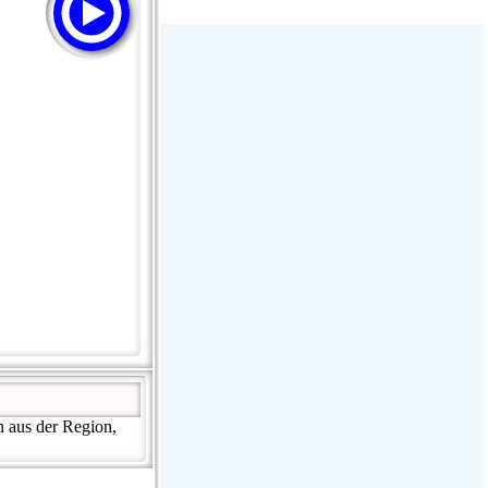
GAY FM - Pure Dance!
Hirschmilch Chillout
: Ibiza Global Radio :
Radio Charivari Rosenheim
n aus der Region,