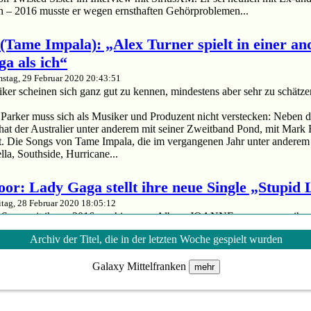
n – 2016 musste er wegen ernsthaften Gehörproblemen...
(Tame Impala): „Alex Turner spielt in einer an
ga als ich“
stag, 29 Februar 2020 20:43:51
er scheinen sich ganz gut zu kennen, mindestens aber sehr zu schätze
arker muss sich als Musiker und Produzent nicht verstecken: Neben d
hat der Australier unter anderem mit seiner Zweitband Pond, mit Mark
. Die Songs von Tame Impala, die im vergangenen Jahr unter anderem 
la, Southside, Hurricane...
oor: Lady Gaga stellt ihre neue Single „Stupid
itag, 28 Februar 2020 18:05:12
euer Song seit ihrem 2016 erschienenen Album JOANNE – wenn man ihre
n vor lässt.
Archiv der Titel, die in der letzten Woche gespielt wurden
da: Mit „Stupid Love“ hat der Superstar eine neue Single veröffentlicht.
em 2016 erschienenen Album JOANNE – wenn man ihren Soundtrack für
Galaxy Mittelfranken
mehr
upid Love“ ist ein Madonna'esker Disco-Banger, in dem Lady Gaga die Ze