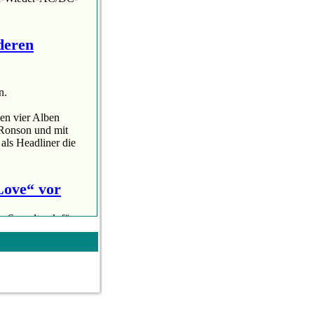
deren
n.
en vier Alben
 Ronson und mit
als Headliner die
 Love“ vor
n Soundtrack für
 Es ist ihr erster
 „A Star Is Born“
ile „I want just...