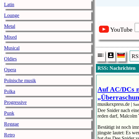
Latin
Lounge
Metal
YouTube
Mixed
Musical
RS
Oldies
RSS: Nachrichten
Opera
Polnische musik
Auf AC/DCs n
Polka
„Überraschun
Progressive
musikexpress.de |
Sam
Dee Snider nach eine
Punk
reden darf, Malcolm 
Reggae
Bestätigt ist noch i
jüngste lautet: Es w
Retro
hat das Dee Snider v