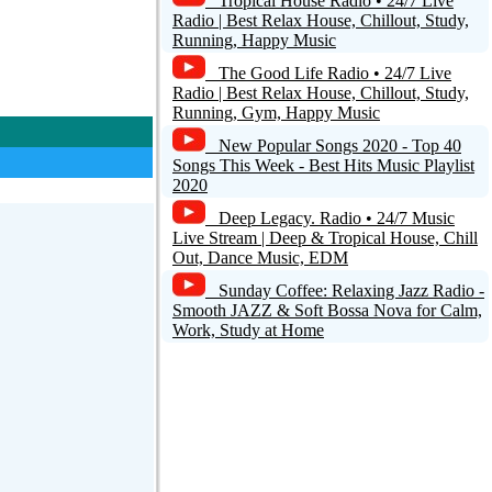
Tropical House Radio • 24/7 Live
Radio | Best Relax House, Chillout, Study,
Running, Happy Music
The Good Life Radio • 24/7 Live
Radio | Best Relax House, Chillout, Study,
Running, Gym, Happy Music
New Popular Songs 2020 - Top 40
Songs This Week - Best Hits Music Playlist
2020
Deep Legacy. Radio • 24/7 Music
Live Stream | Deep & Tropical House, Chill
Out, Dance Music, EDM
Sunday Coffee: Relaxing Jazz Radio -
Smooth JAZZ & Soft Bossa Nova for Calm,
Work, Study at Home