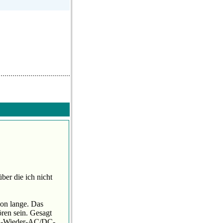
er die ich nicht
hon lange. Das
ren sein. Gesagt
und-Wieder-AC/DC-