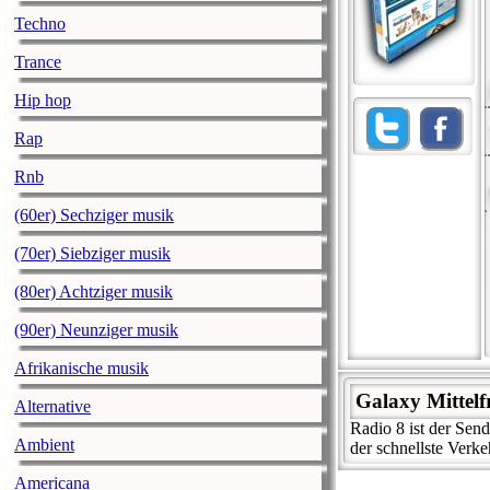
Techno
Trance
Hip hop
Rap
Rnb
(60er) Sechziger musik
(70er) Siebziger musik
(80er) Achtziger musik
(90er) Neunziger musik
Afrikanische musik
Galaxy Mittel
Alternative
Radio 8 ist der Sen
Ambient
der schnellste Verke
Americana