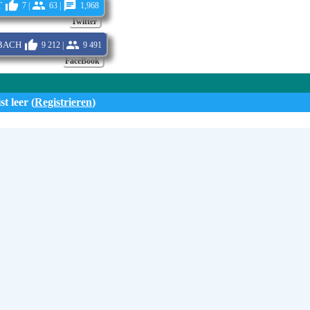
t
7 |
63 |
1,968
Twitter
bach
9 212 |
9 491
FaceBook
st leer (
Registrieren
)