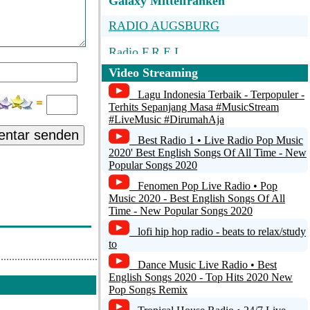
Galaxy Mittelfranken
RADIO AUGSBURG
Radio F.R.E.I.
Video Streaming
Radio Smile
Lagu Indonesia Terbaik - Terpopuler -
Triquency Campus Radio
Terhits Sepanjang Masa #MusicStream
#LiveMusic #DirumahAja
Main
ntar senden
Best Radio 1 • Live Radio Pop Music
2020' Best English Songs Of All Time - New
Popular Songs 2020
Fenomen Pop Live Radio • Pop
Music 2020 - Best English Songs Of All
Time - New Popular Songs 2020
lofi hip hop radio - beats to relax/study
to
Dance Music Live Radio • Best
English Songs 2020 - Top Hits 2020 New
Pop Songs Remix