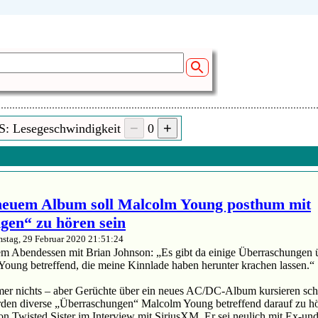
S: Lesegeschwindigkeit
0
euem Album soll Malcolm Young posthum mit
gen“ zu hören sein
stag, 29 Februar 2020 21:51:24
m Abendessen mit Brian Johnson: „Es gibt da einige Überraschungen üb
Young betreffend, die meine Kinnlade haben herunter krachen lassen.“
mmer nichts – aber Gerüchte über ein neues AC/DC-Album kursieren sc
erden diverse „Überraschungen“ Malcolm Young betreffend darauf zu hö
on Twisted Sister im Interview mit SiriusXM. Er sei neulich mit Ex-