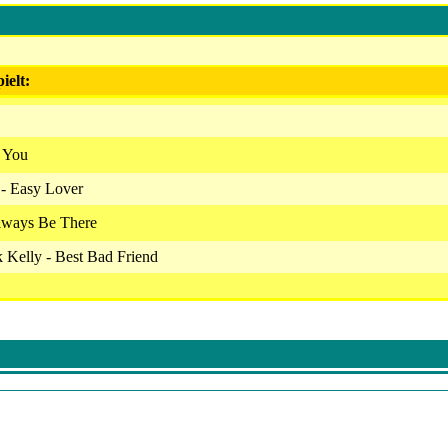
ielt:
t You
 - Easy Lover
Always Be There
k Kelly - Best Bad Friend
lion Dollar Baby
- Stay With Me
 Acapulco