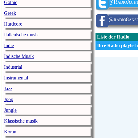
@RadioAch
Gothic
Greek
@radio8ans
Hardcore
Italienische musik
Liste der Radio
Indie
Ihre Radio playlist i
Indische Musik
Industrial
Instrumental
Jazz
Jpop
Jungle
Klassische musik
Koran