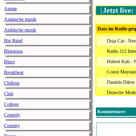
Anime
Jetzt live:
Asiatische musik
Dass im Radio gesp
Arabische musik
Big Band
Doja Cat - Ne
Bluegrass
Radio 112 Inte
Hubert Kah - N
Blues
Conor Maynard 
Breakbeat
Daniela Dilow 
Chillout
Depeche Mode -
Club
Williams, Robb
College
Kommentare:
Michael Mind P
Comedy
Interschutz 20
Country
Alice Merton 