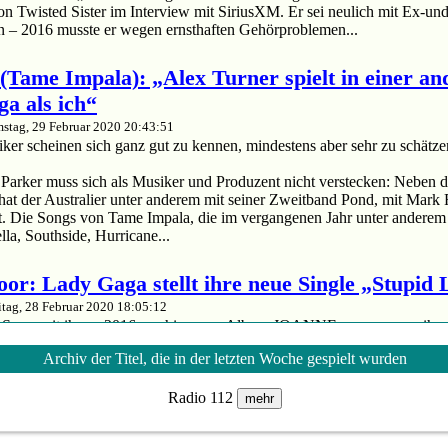
on Twisted Sister im Interview mit SiriusXM. Er sei neulich mit Ex-
n – 2016 musste er wegen ernsthaften Gehörproblemen...
(Tame Impala): „Alex Turner spielt in einer an
ga als ich“
stag, 29 Februar 2020 20:43:51
er scheinen sich ganz gut zu kennen, mindestens aber sehr zu schätze
arker muss sich als Musiker und Produzent nicht verstecken: Neben d
hat der Australier unter anderem mit seiner Zweitband Pond, mit Mark
. Die Songs von Tame Impala, die im vergangenen Jahr unter anderem 
la, Southside, Hurricane...
oor: Lady Gaga stellt ihre neue Single „Stupid
itag, 28 Februar 2020 18:05:12
euer Song seit ihrem 2016 erschienenen Album JOANNE – wenn man ihre
n vor lässt.
Archiv der Titel, die in der letzten Woche gespielt wurden
da: Mit „Stupid Love“ hat der Superstar eine neue Single veröffentlicht.
em 2016 erschienenen Album JOANNE – wenn man ihren Soundtrack für
Radio 112
mehr
upid Love“ ist ein Madonna'esker Disco-Banger, in dem Lady Gaga die Ze