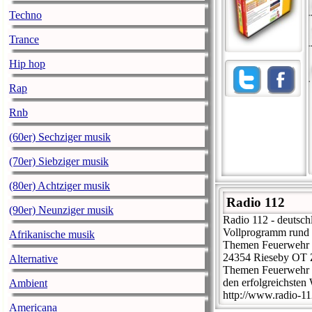
Techno
Trance
Hip hop
Rap
Rnb
(60er) Sechziger musik
(70er) Siebziger musik
(80er) Achtziger musik
Radio 112
(90er) Neunziger musik
Radio 112 - deutsch
Vollprogramm rund u
Afrikanische musik
Themen Feuerwehr u
24354 Rieseby OT Zi
Alternative
Themen Feuerwehr u
den erfolgreichsten
Ambient
http://www.radio-11
Americana