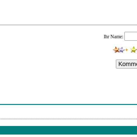
ke I Can
 Waves - Walking A Sunshine
22 - Lukas
Ihr Name:
g In Japan
 Jess Glynne - My Love
Komme
rland
p (Feat. Vamero)
n - Altes Fieber
th Tina Turner - It's Only Love (Album Version)