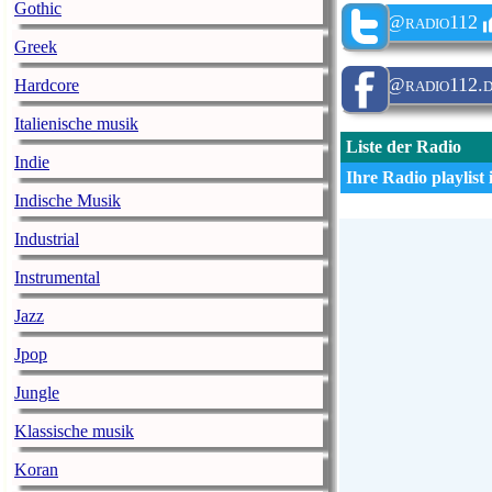
Gothic
@radio112
Greek
@radio112.
Hardcore
Italienische musik
Liste der Radio
Indie
Ihre Radio playlist i
Indische Musik
Industrial
Instrumental
Jazz
Jpop
Jungle
Klassische musik
Koran