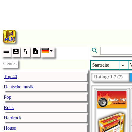
Genres
Startseite
»
V
Top 40
Rating:
1.7
(
7
)
Deutsche musik
Pop
Rock
Hardrock
House