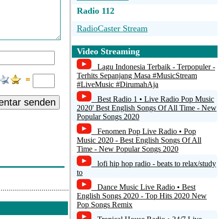
Radio 112
RadioCaster Stream
wunschradio.fm
Video Streaming
Radio Hyrule
Lagu Indonesia Terbaik - Terpopuler -
Terhits Sepanjang Masa #MusicStream
Top Kids Station
#LiveMusic #DirumahAja
Best Radio 1 • Live Radio Pop Music
ntar senden
Radio Arabella Live
2020' Best English Songs Of All Time - New
Popular Songs 2020
Fenomen Pop Live Radio • Pop
Music 2020 - Best English Songs Of All
Time - New Popular Songs 2020
lofi hip hop radio - beats to relax/study
to
Dance Music Live Radio • Best
English Songs 2020 - Top Hits 2020 New
Pop Songs Remix