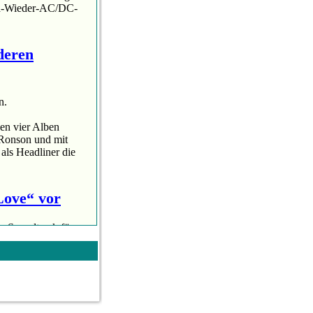
und-Wieder-AC/DC-
deren
n.
en vier Alben
 Ronson und mit
als Headliner die
 Love“ vor
n Soundtrack für
 Es ist ihr erster
 „A Star Is Born“
ile „I want just...