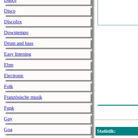
Dance
Sam Smith - Li
Disco
Katrina & The
Discofox
Interschutz 20
Downtempo
Alphaville - Bi
Drum and bass
News
Easy listening
Route 94 Feat.
Ebm
Casper - Hinte
Electronic
Vinai - Rise U
Folk
Die Toten Hose
Französische musik
Bryan Adams Wi
Funk
Gay
Goa
Statistik
: