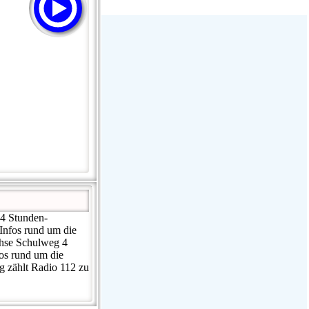
GAY FM - Pure Dance!
Hirschmilch Chillout
: Ibiza Global Radio :
Radio Charivari Rosenheim
24 Stunden-
Infos rund um die
chse Schulweg 4
os rund um die
 zählt Radio 112 zu