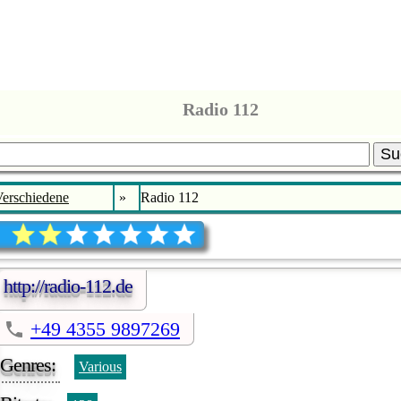
Radio 112
Su
erschiedene
»
Radio 112
http://radio-112.de
+49 4355 9897269
Genres:
Various