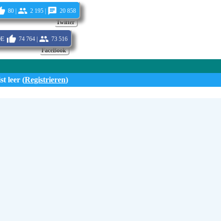
80 |
2 195 |
20 858
Twitter
de
74 764 |
73 516
FaceBook
st leer (
Registrieren
)