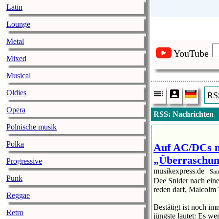
Latin
Lounge
Metal
YouTube
Mixed
Musical
Oldies
RS
Opera
RSS: Nachrichten
Polnische musik
Polka
Auf AC/DCs n
„Überraschun
Progressive
musikexpress.de |
Sam
Punk
Dee Snider nach eine
reden darf, Malcolm 
Reggae
Bestätigt ist noch i
Retro
jüngste lautet: Es w