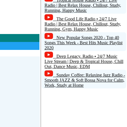
Tropical House Radio • 24/7 Live
Radio | Best Relax House, Chillout, Study,
Running, Happy Music
The Good Life Radio • 24/7 Live
Radio | Best Relax House, Chillout, Study,
Running, Gym, Happy Music
New Popular Songs 2020 - Top 40
Songs This Week - Best Hits Music Playlist
2020
Deep Legacy. Radio • 24/7 Music
Live Stream | Deep & Tropical House, Chill
Out, Dance Music, EDM
Sunday Coffee: Relaxing Jazz Radio -
Smooth JAZZ & Soft Bossa Nova for Calm,
Work, Study at Home