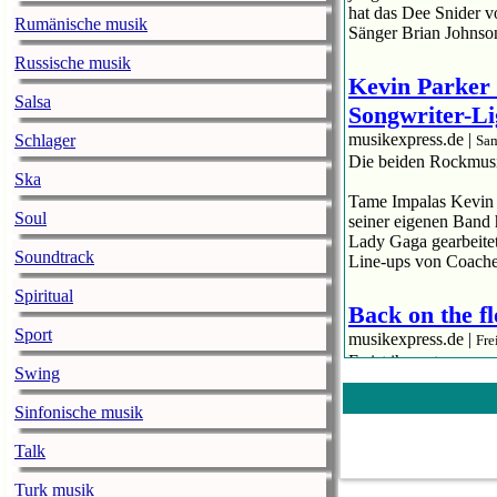
hat das Dee Snider v
Rumänische musik
Sänger Brian Johnso
Russische musik
Kevin Parker 
Salsa
Songwriter-Li
musikexpress.de |
Schlager
Sam
Die beiden Rockmusik
Ska
Tame Impalas Kevin P
Soul
seiner eigenen Band 
Lady Gaga gearbeitet
Soundtrack
Line-ups von Coachel
Spiritual
Back on the fl
Sport
musikexpress.de |
Fre
Es ist ihr erster n
Swing
„A Star Is Born“ auße
Sinfonische musik
Lady Gaga ist wieder 
neuer Song seit ihr
Talk
außen vor lässt. „St
Turk musik