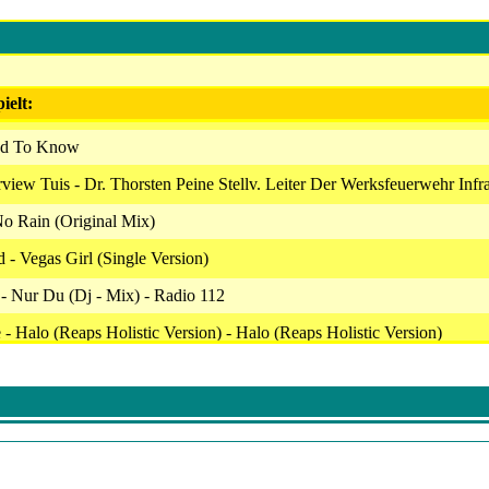
ielt:
ed To Know
rview Tuis - Dr. Thorsten Peine Stellv. Leiter Der Werksfeuerwehr Infr
o Rain (Original Mix)
- Vegas Girl (Single Version)
- Nur Du (Dj - Mix) - Radio 112
 Halo (Reaps Holistic Version) - Halo (Reaps Holistic Version)
ie - Somethin' Stupid (With Nicole Kidman)
roject Feat. Dante Thomas - Feeling So Blue (Radio Edit)
22 - Dfv - Karl-Heinz Banse
- No Roots Und Milky Chance - Cocoon