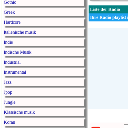
Gothic
Liste der Radio
Greek
Ihre Radio playlist i
Hardcore
Italienische musik
Indie
Indische Musik
Industrial
Instrumental
Jazz
Jpop
Jungle
Klassische musik
Koran