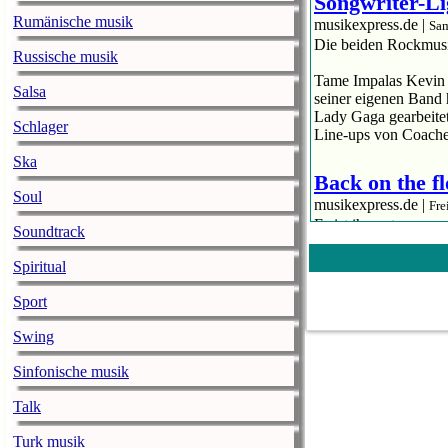
Songwriter-Li
Rumänische musik
musikexpress.de |
Sam
Die beiden Rockmusik
Russische musik
Tame Impalas Kevin P
Salsa
seiner eigenen Band 
Lady Gaga gearbeitet
Schlager
Line-ups von Coachel
Ska
Back on the fl
Soul
musikexpress.de |
Fre
Es ist ihr erster n
Soundtrack
„A Star Is Born“ auße
Spiritual
Lady Gaga ist wieder 
neuer Song seit ihr
Sport
außen vor lässt. „St
Swing
Podcast-Apps 
Sinfonische musik
ausprobieren
Talk
musikexpress.de |
Fre
Der Podcast-Boom ke
Turk musik