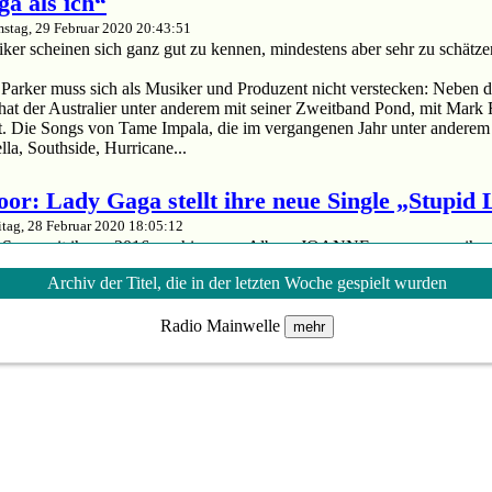
ga als ich“
stag, 29 Februar 2020 20:43:51
er scheinen sich ganz gut zu kennen, mindestens aber sehr zu schätze
arker muss sich als Musiker und Produzent nicht verstecken: Neben d
hat der Australier unter anderem mit seiner Zweitband Pond, mit Mark
. Die Songs von Tame Impala, die im vergangenen Jahr unter anderem 
la, Southside, Hurricane...
oor: Lady Gaga stellt ihre neue Single „Stupid
itag, 28 Februar 2020 18:05:12
euer Song seit ihrem 2016 erschienenen Album JOANNE – wenn man ihre
n vor lässt.
Archiv der Titel, die in der letzten Woche gespielt wurden
da: Mit „Stupid Love“ hat der Superstar eine neue Single veröffentlicht.
em 2016 erschienenen Album JOANNE – wenn man ihren Soundtrack für
Radio Mainwelle
mehr
upid Love“ ist ein Madonna'esker Disco-Banger, in dem Lady Gaga die Ze
im Vergleich: Diese Apps für Android und iOS s
itag, 28 Februar 2020 18:00:07
nnt kein Halten. Deshalb zeigen wir Euch die besten Apps für Androi