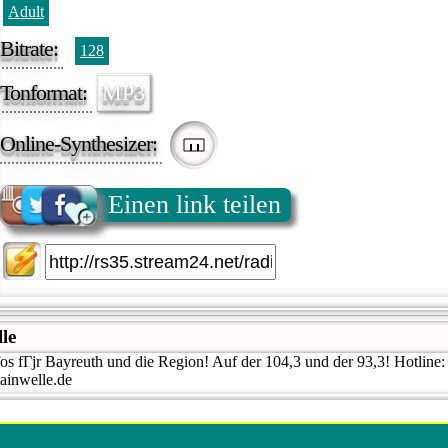
Adult
Bitrate:
128
Tonformat:
MP3
Online-Synthesizer:
Einen link teilen
le
s fГјr Bayreuth und die Region! Auf der 104,3 und der 93,3! Hotline:
inwelle.de