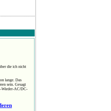
er die ich nicht
hon lange. Das
ren sein. Gesagt
und-Wieder-AC/DC-
deren