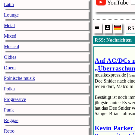
YouTube
Latin
Lounge
Metal
RS
Mixed
RSS: Nachrichten
Musical
Oldies
Auf AC/DCs n
„Überraschun
Opera
musikexpress.de |
Sam
Polnische musik
Dee Snider nach eine
reden darf, Malcolm 
Polka
Bestätigt ist noch i
Progressive
jüngste lautet: Es w
hat das Dee Snider v
Punk
Sänger Brian Johnso
Reggae
Kevin Parker 
Retro