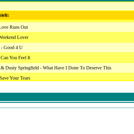
ielt:
 Love Runs Out
 Weekend Lover
o - Good 4 U
 Can You Feel It
 & Dusty Springfield - What Have I Done To Deserve This
Save Your Tears
Come Into My Life
le - Sie Hã–Ren Richtig!
itney Spears - Hold Me Closer
 Underdog
 Topic - Solo Para Ti