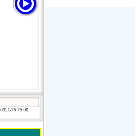
GAY FM - Pure Dance!
Hirschmilch Chillout
: Ibiza Global Radio :
Radio Charivari Rosenheim
 0921/75 75 00,