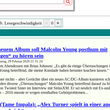
S: Lesegeschwindigkeit
0
euem Album soll Malcolm Young posthum mit
gen“ zu hören sein
stag, 29 Februar 2020 21:51:24
m Abendessen mit Brian Johnson: „Es gibt da einige Überraschungen üb
Young betreffend, die meine Kinnlade haben herunter krachen lassen.“
mmer nichts – aber Gerüchte über ein neues AC/DC-Album kursieren sc
erden diverse „Überraschungen“ Malcolm Young betreffend darauf zu hö
on Twisted Sister im Interview mit SiriusXM. Er sei neulich mit Ex-
n – 2016 musste er wegen ernsthaften Gehörproblemen...
(Tame Impala): „Alex Turner spielt in einer an