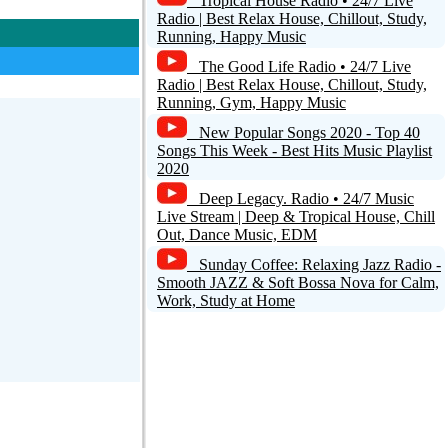
Tropical House Radio • 24/7 Live
Radio | Best Relax House, Chillout, Study,
Running, Happy Music
The Good Life Radio • 24/7 Live
Radio | Best Relax House, Chillout, Study,
Running, Gym, Happy Music
New Popular Songs 2020 - Top 40
Songs This Week - Best Hits Music Playlist
2020
Deep Legacy. Radio • 24/7 Music
Live Stream | Deep & Tropical House, Chill
Out, Dance Music, EDM
Sunday Coffee: Relaxing Jazz Radio -
Smooth JAZZ & Soft Bossa Nova for Calm,
Work, Study at Home