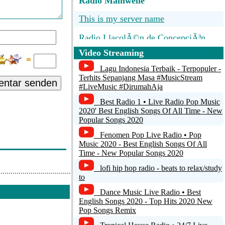
Radio Mainwelle
This is my server name
Radio LlacolÃ©n de ConcepciÃ³n
Video Streaming
COMERCIO WEB
Lagu Indonesia Terbaik - Terpopuler -
Unspecified name
Terhits Sepanjang Masa #MusicStream
ntar senden
#LiveMusic #DirumahAja
RadioCaster Stream
Best Radio 1 • Live Radio Pop Music
2020' Best English Songs Of All Time - New
Popular Songs 2020
Fenomen Pop Live Radio • Pop
Music 2020 - Best English Songs Of All
Time - New Popular Songs 2020
lofi hip hop radio - beats to relax/study
to
Dance Music Live Radio • Best
English Songs 2020 - Top Hits 2020 New
Pop Songs Remix