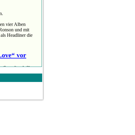
n.
en vier Alben
 Ronson und mit
als Headliner die
 Love“ vor
n Soundtrack für
 Es ist ihr erster
 „A Star Is Born“
ile „I want just...
olltet Ihr
d und iOS, mit