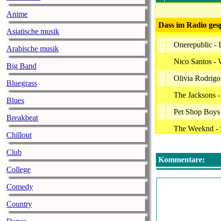
Anime
Dass im Radio gesp
Asiatische musik
Onerepublic -
Arabische musik
Nico Santos -
Big Band
Olivia Rodrig
Bluegrass
The Jacksons -
Blues
Pet Shop Boys
Breakbeat
The Weeknd - 
Chillout
Joyce Sims - 
Club
Kommentare:
Radio Mainwel
College
Elton John, Br
Comedy
Alicia Keys -
Country
Alvaro Soler &