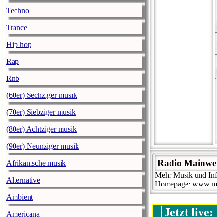
Techno
Trance
Hip hop
Rap
Rnb
(60er) Sechziger musik
(70er) Siebziger musik
(80er) Achtziger musik
(90er) Neunziger musik
Radio Mainwel
Afrikanische musik
Mehr Musik und Info
Alternative
Homepage: www.ma
Ambient
Jetzt live:
Americana