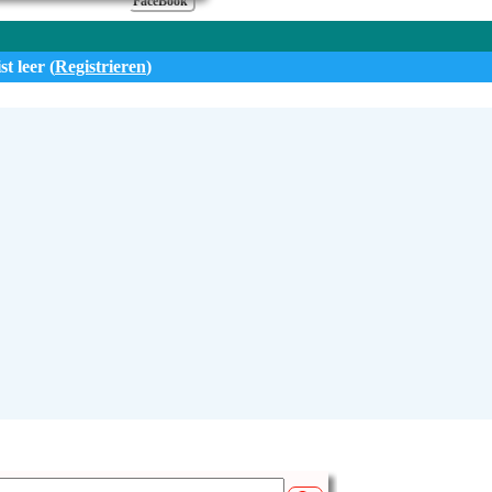
FaceBook
st leer (
Registrieren
)