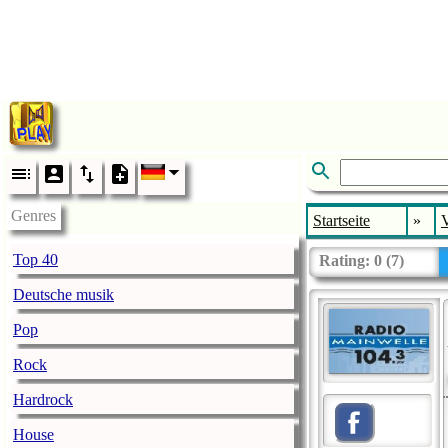
Genres
Startseite
»
V
Top 40
Rating:
0
(
7
)
Deutsche musik
Pop
Rock
Hardrock
House