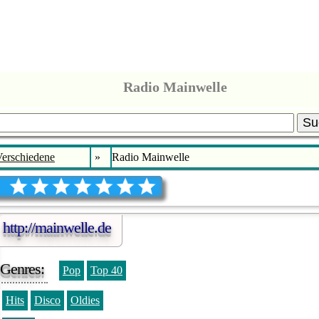
Radio Mainwelle
Su
erschiedene
»
Radio Mainwelle
http://mainwelle.de
Genres:
Pop
Top 40
Hits
Disco
Oldies