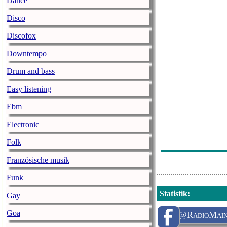
Dance
Michael Patric
Disco
Emeli Sandã‰ -
Discofox
Radio Mainwel
Downtempo
Harry Styles -
Drum and bass
Zedd - The Mi
Easy listening
Nea - Some Sa
Ebm
Madonna - Pap
Electronic
Chainsmokers F
Folk
Mark Forster U
Französische musik
Funk
Statistik
:
Gay
Goa
@RadioMain