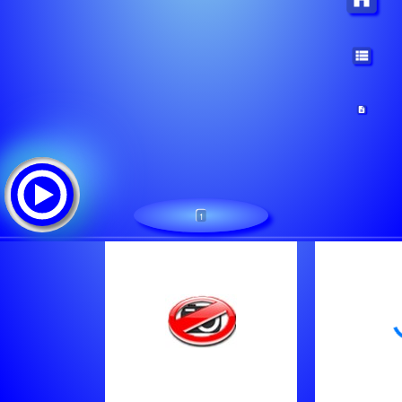
1
Radio Farcadice - Onde Furlane (Europe)
Tracklist:
Rof1
Rof3
Rof1