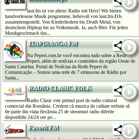
laut.fm ist vor allem: Radio mit Herz! Wir bie­ten
handverlesene Musik programme, liebevoll von laut.fm-DJs
zusammengestellt. Von Kinderliedern bis Death Metal, von
deutschem Hip­hop bis zu Volksmusik. Ja, auch 80er. Für jeden
Musikgeschmack das...
ITAPIRANGA FM
Na Peperi.com.br você encontra tudo sobre a Rede
Peperi, além de notícias e conteúdos da região Oeste de
Santa Catarina. Portal de Notícias da Rede Peperi de
Comunicação. - Somos uma rede de 7 emissoras de Rádio por
Santa...
RADIO CLASIC FOLK
Radio Clasic este primul post de radio cultural
comercial din România. Credem că muzica de calitate trebuie să
fie parte din viața fiecăruia.25 de streamuri radio diferite
disponibile 24/24 ore pe...
Favorit FM