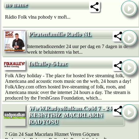
no name
Rádio Folk vlna pohody v moři...
Piratenfamilie Radio NL
Internetradiozender 24 uur per dag en 7 dagen in de
week te beluisteren via het...
folkalley-64aac
Folk Alley holiday - The place for hosted live streaming folk,
Americana and acoustic roots music on the web, 24 hours a day!
FolkAlley.com offers hosted live-streaming of folk, roots, and
Americana music over the internet 24 hours a day. The stream is
produced by the FreshGrass Foundation, which...
WwW.RadyoBalkan.CoM 7 - 24
KESiNTiSiZ MACIRLARIN
RADYOSU
7 Gün 24 Saat Macırlara Hizmet Veren Göçmen