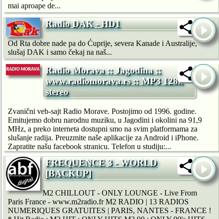
mai aproape de...
Radio DAK - HD1
Od Rta dobre nade pa do Ćuprije, severa Kanade i Australije,
slušaj DAK i samo čekaj na naš...
Radio Morava :: Jagodina ::
www.radiomorava.rs :: MP3 128k
stereo
Zvanični veb-sajt Radio Morave. Postojimo od 1996. godine.
Emitujemo dobru narodnu muziku, u Jagodini i okolini na 91,9
MHz, a preko interneta dostupni smo na svim platformama za
slušanje radija. Preuzmite naše aplikacije za Android i iPhone.
Zapratite našu facebook stranicu. Telefon u studiju:...
FREQUENCE 3 - WORLD
[BACKUP]
M2 CHILLOUT - ONLY LOUNGE - Live From
Paris France - www.m2radio.fr M2 RADIO | 13 RADIOS
NUMERIQUES GRATUITES | PARIS, NANTES - FRANCE !