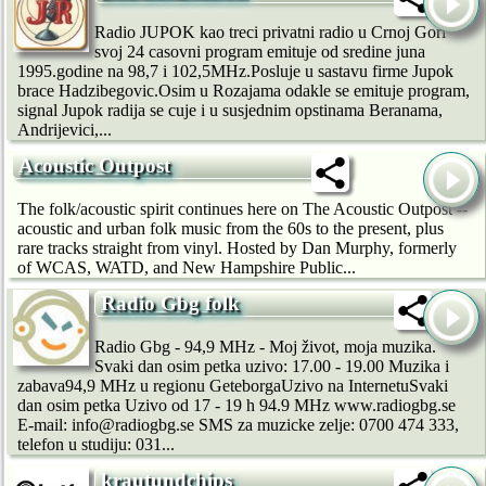
Radio JUPOK kao treci privatni radio u Crnoj Gori
svoj 24 casovni program emituje od sredine juna
1995.godine na 98,7 i 102,5MHz.Posluje u sastavu firme Jupok
brace Hadzibegovic.Osim u Rozajama odakle se emituje program,
signal Jupok radija se cuje i u susjednim opstinama Beranama,
Andrijevici,...
Acoustic Outpost
The folk/acoustic spirit continues here on The Acoustic Outpost --
acoustic and urban folk music from the 60s to the present, plus
rare tracks straight from vinyl. Hosted by Dan Murphy, formerly
of WCAS, WATD, and New Hampshire Public...
Radio Gbg folk
Radio Gbg - 94,9 MHz - Moj život, moja muzika.
Svaki dan osim petka uzivo: 17.00 - 19.00 Muzika i
zabava94,9 MHz u regionu GeteborgaUzivo na InternetuSvaki
dan osim petka Uzivo od 17 - 19 h 94.9 MHz www.radiogbg.se
E-mail: info@radiogbg.se SMS za muzicke zelje: 0700 474 333,
telefon u studiju: 031...
krautundchips