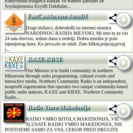
Radyosudur.Bulgarca Balkan Ve Rumeli Şarkıları İle
Soydaşlarımıza Keyifli Dakikalar...
FastCast4u.com AutoDJ
Dragi slušaoci, dobrodošli na internet stranicu
NARODNOG RADIJA MILVOKI. Mi smo tu za vas
24 sata dnevno, sedam dana u nedelji. Dobra muzika je pola
ispunjenog dana. Ko peva,zlo ne misli. Zato klikni,pojacaj,pevaj
i...
KAXE-KBXE
Our Mission is to build community in northern
Minnesota through radio programming, cultural events and
interactive media. Northern Community Radio is an independent,
nonprofit organization that operates two unique community-based
public radio stations, KAXE and KBXE. Northern Community
Radio....
Radio Vmro Makedonija
RADIO VMRO BITOLA MAKEDONIJA, VIE
SLUSATE RADIO VMRO MAKEDONIJA, NIE
POSTOEME SAMO ZA VAS, CEKOR PRED DRUGITE