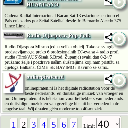
HUANCAYO
Cadena Radial Internacional Bacan Sat 13 estaciones en todo el
País enlazados por Señal Satelital desde Jr. Bernardo Alcedo 375
Lince Lima...
Radio Dijaspora: Pop Folk
Radio Dijaspora Mi smo jedna velika obitelj. Tako se svugdje
predstavljamo,sa preko 6 profesionalnih DJ-eva,sa 4 radio profi
studia (Tirol(AUS)Sisak,S.Brod, Županja) svaki dan 0-24/7
pružamo želje i pozdrave našim slušateljima koji nam pristižu sa
cijeloga Balkana. ČIME SE BAVIMO? Bavimo se samo...
onlinepiraten.nl
onlinepiraten.nl Is het digitale radiostation voor de
beste nederlands- en duitstalige muziek van vroeger en
nu! Onlinepiraten.nl is hét station voor liefhebbers van nederlands-
en duitstalige muziek en van gezellige hits uit het verleden in de
engelse taal. Wij draaien géén moderne top 40-muziek...
1
2
3
4
5
6
7
Limit