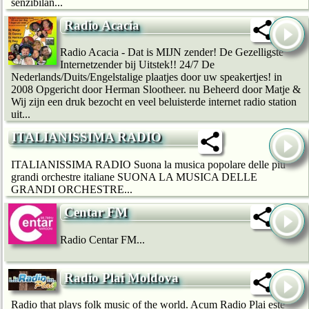
senzibilan...
Radio Acacia
Radio Acacia - Dat is MIJN zender! De Gezelligste
Internetzender bij Uitstek!! 24/7 De
Nederlands/Duits/Engelstalige plaatjes door uw speakertjes! in
2008 Opgericht door Herman Slootheer. nu Beheerd door Matje &
Wij zijn een druk bezocht en veel beluisterde internet radio station
uit...
ITALIANISSIMA RADIO
ITALIANISSIMA RADIO Suona la musica popolare delle più
grandi orchestre italiane SUONA LA MUSICA DELLE
GRANDI ORCHESTRE...
Centar FM
Radio Centar FM...
Radio Plai Moldova
Radio that plays folk music of the world. Acum Radio Plai este