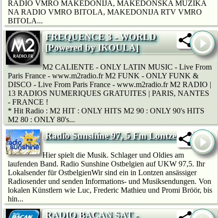
RADIO VMRO MAKEDONIJA, MAKEDONSKA MUZIKA
NA RADIO VMRO BITOLA, MAKEDONIJA RTV VMRO
BITOLA...
FREQUENCE 3 - WORLD
[Powered by IKOULA]
M2 CALIENTE - ONLY LATIN MUSIC - Live From
Paris France - www.m2radio.fr M2 FUNK - ONLY FUNK &
DISCO - Live From Paris France - www.m2radio.fr M2 RADIO |
13 RADIOS NUMERIQUES GRATUITES | PARIS, NANTES
- FRANCE !
* Hit Radio : M2 HIT : ONLY HITS M2 90 : ONLY 90's HITS
M2 80 : ONLY 80's...
Radio Sunshine 97, 5 Fm Lontzen
Hier spielt die Musik. Schlager und Oldies am
laufenden Band. Radio Sunshine Ostbelgien auf UKW 97,5. Ihr
Lokalsender für OstbelgienWir sind ein in Lontzen ansässiger
Radiosender und senden Informations- und Musiksendungen. Von
lokalen Künstlern wie Luc, Frederic Mathieu und Promi Bröör, bis
hin...
RADIO BACAN SAT -