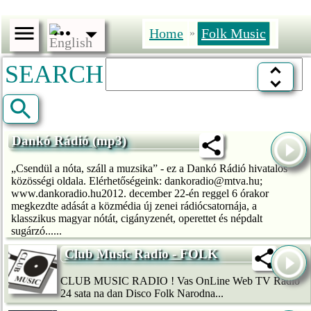
Home
Folk Music
»
SEARCH
Dankó Rádió (mp3)
„Csendül a nóta, száll a muzsika” - ez a Dankó Rádió hivatalos
közösségi oldala. Elérhetőségeink: dankoradio@mtva.hu;
www.dankoradio.hu2012. december 22-én reggel 6 órakor
megkezdte adását a közmédia új zenei rádiócsatornája, a
klasszikus magyar nótát, cigányzenét, operettet és népdalt
sugárzó......
Club Music Radio - FOLK
CLUB MUSIC RADIO ! Vas OnLine Web TV Radio
24 sata na dan Disco Folk Narodna...