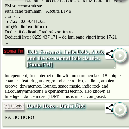
Radioul cantecelor noastre - 92,6 FM Portalul Favorit
FM se reconstruieste
Pana cand terminam – Asculta LIVE
Contact:
Tel/fax : 0259.411.222
info@radiofavoritfm.ro
Dedicatii dedicatii@radiofavoritfm.ro
Dedicatii live : 0259.437.171 – de luni pana vineri intre 17-21
...
Folk Forward: Indie Folk, Alt-folk
and the occasional folk classics.
[SomaFM]
Independent, free internet radio with no commercials. 18 unique
channels featuring underground electronica, chillout, ambient
groove, downtempo, lounge, space music, indie rock and
alt.country/americana.Experimental techno, also known as
Intelligent dance music (IDM). This is music composed...
Radio Horo - Ðàäèî Õîðî
RADIO HORO...