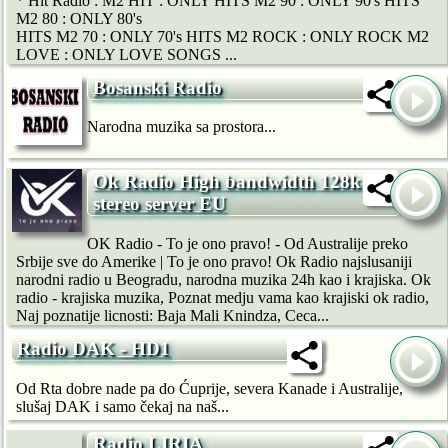
* Hit Radio : M2 HIT : ONLY HITS M2 90 : ONLY 90's HITS
M2 80 : ONLY 80's
HITS M2 70 : ONLY 70's HITS M2 ROCK : ONLY ROCK M2
LOVE : ONLY LOVE SONGS ...
Bosanski Radio
Narodna muzika sa prostora...
Ok Radio High bandwidth 128k
stereo server EU
OK Radio - To je ono pravo! - Od Australije preko
Srbije sve do Amerike | To je ono pravo! Ok Radio najslusaniji
narodni radio u Beogradu, narodna muzika 24h kao i krajiska. Ok
radio - krajiska muzika, Poznat medju vama kao krajiski ok radio,
Naj poznatije licnosti: Baja Mali Knindza, Ceca...
Radio DAK - HD1
Od Rta dobre nade pa do Ćuprije, severa Kanade i Australije,
slušaj DAK i samo čekaj na naš...
Radio LIRIA