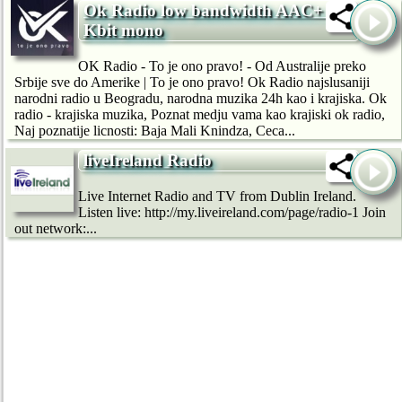
Ok Radio low bandwidth AAC+ 16
Kbit mono
OK Radio - To je ono pravo! - Od Australije preko
Srbije sve do Amerike | To je ono pravo! Ok Radio najslusaniji
narodni radio u Beogradu, narodna muzika 24h kao i krajiska. Ok
radio - krajiska muzika, Poznat medju vama kao krajiski ok radio,
Naj poznatije licnosti: Baja Mali Knindza, Ceca...
liveIreland Radio
Live Internet Radio and TV from Dublin Ireland.
Listen live: http://my.liveireland.com/page/radio-1 Join
out network:...