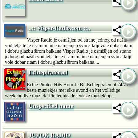
..:: Visper-Radio.com ::..
Visper Radio je osmišljen od strane jednog od naših
voditelja te je i samim time namjenjen svima koji vole dobar ritam
i dobru glazbu širom balkana.Visper Radio je osmišljen od strane
jednog od naših voditelja te je i samim time namjenjen svima koji
vole dobar ritam i dobru glazbu širom balkana....
Echtepiraten.nl
Echte Piraten Hits Hoor Je Bij Echtepiraten.nl 24/7 de
beste muziekjes met elke avond en het volledige
weekend live muziek! Piratenhits de leukste muziek op...
Unspecified name
JUPOK RADIO