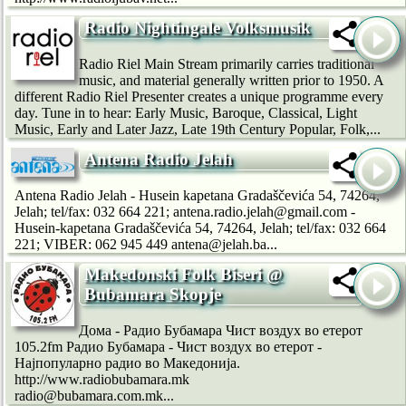
Radio Nightingale Volksmusik
Radio Riel Main Stream primarily carries traditional
music, and material generally written prior to 1950. A
different Radio Riel Presenter creates a unique programme every
day. Tune in to hear: Early Music, Baroque, Classical, Light
Music, Early and Later Jazz, Late 19th Century Popular, Folk,...
Antena Radio Jelah
Antena Radio Jelah - Husein kapetana Gradaščevića 54, 74264,
Jelah; tel/fax: 032 664 221; antena.radio.jelah@gmail.com -
Husein-kapetana Gradaščevića 54, 74264, Jelah; tel/fax: 032 664
221; VIBER: 062 945 449 antena@jelah.ba...
Makedonski Folk Biseri @
Bubamara Skopje
Дома - Радио Бубамара Чист воздух во етерот
105.2fm Радио Бубамара - Чист воздух во етерот -
Најпопуларно радио во Македонија.
http://www.radiobubamara.mk
radio@bubamara.com.mk...