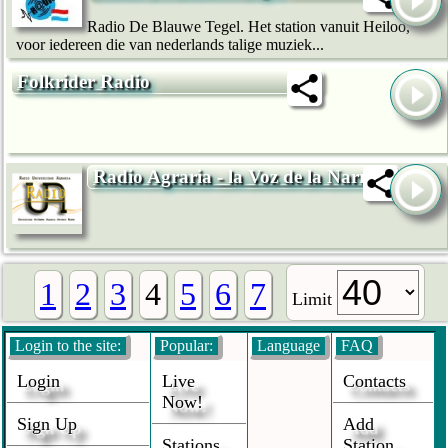
Radio De Blauwe Tegel. Het station vanuit Heiloo,
voor iedereen die van nederlands talige muziek...
Folkrider Radio
Radio Agraria - la Voz de la Narro
1
2
3
4
5
6
7
Limit
Login to the site:
Popular:
Language
FAQ
Login
Live
Contacts
Now!
Sign Up
Add
Stations
Station