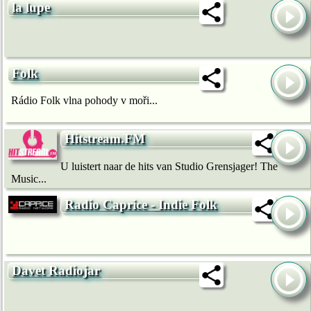
la lupe
Folk
Rádio Folk vlna pohody v moři...
Hitstream.FM
U luistert naar de hits van Studio Grensjager! The
Music...
Radio Caprice - Indie Folk
Davet Radiojar