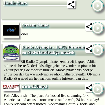
Radio Stars
Stream Name
Vibra...
Radio Olympia - 100% Piratenhits
en Nederlandstalige muziek
Bij Radio Olympia piratenzender zit je goed. Altijd
online de beste Nederlandstalige geheime zender en piraten hits.
24 uur per dag de mooiste muziek. Mooie piratenhits hoor je
24uur per dag bij www.olympia-radio.nl/etherpiratenBij Olympia
Radio zit u goed als het gaat om online luisteren van de...
irish-128mp3
Folk Alley irish - The place for hosted live streaming folk,
Americana and acoustic roots music on the web, 24 hours a day!
FolkAlley.com offers hosted live-streaming of folk, roots, and