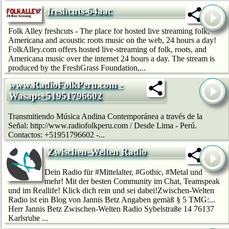
freshcuts-64aac
Folk Alley freshcuts - The place for hosted live streaming folk,
Americana and acoustic roots music on the web, 24 hours a day!
FolkAlley.com offers hosted live-streaming of folk, roots, and
Americana music over the internet 24 hours a day. The stream is
produced by the FreshGrass Foundation,...
www.RadioFolkPeru.com -
Wasap:+51951796602
Transmitiendo Música Andina Contemporánea a través de la
Señal: http://www.radiofolkperu.com / Desde Lima - Perú.
Contactos: +51951796602 -...
Zwischen-Welten Radio
Dein Radio für #Mittelalter, #Gothic, #Metal und
mehr! Mit der besten Community im Chat, Teamspeak
und im Reallife! Klick dich rein und sei dabei!Zwischen-Welten
Radio ist ein Blog von Jannis Betz Angaben gemäß § 5 TMG:...
Herr Jannis Betz Zwischen-Welten Radio Sybelstraße 14 76137
Karlsruhe ...