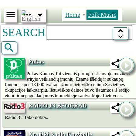
Home
Folk Music
»
SEARCH
Pukas
Pukas Kaunas Tai viena iš pirmųjų Lietuvoje muzikos
srityje veikiančių įmonių. Esame išleidę ir sukaupę
fonduose per 13 000 įvairaus žanro lietuviškų dainų.Sovietinės
okupacijos laikotarpiu, lietuviškos dainos buvo išstumtos iš radijo
eterio ir nepageidaujamos tuometinėje santvarkoje. Lietuvos...
RADIO IN BEOGRAD
Radio 3 - Tako dobra...
Krajiški Radio Knežpolje