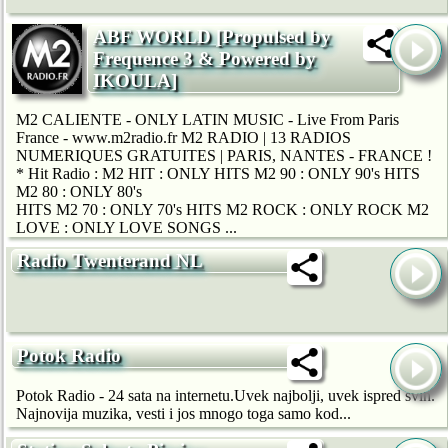
ABF WORLD [Propulsed by
Frequence 3 & Powered by
IKOULA]
M2 CALIENTE - ONLY LATIN MUSIC - Live From Paris
France - www.m2radio.fr M2 RADIO | 13 RADIOS
NUMERIQUES GRATUITES | PARIS, NANTES - FRANCE !
* Hit Radio : M2 HIT : ONLY HITS M2 90 : ONLY 90's HITS
M2 80 : ONLY 80's
HITS M2 70 : ONLY 70's HITS M2 ROCK : ONLY ROCK M2
LOVE : ONLY LOVE SONGS ...
Radio Twenterand NL
Potok Radio
Potok Radio - 24 sata na internetu.Uvek najbolji, uvek ispred svih.
Najnovija muzika, vesti i jos mnogo toga samo kod...