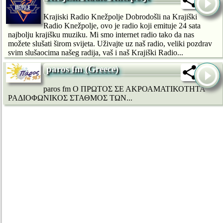
Krajiski Radio Knežpolje Dobrodošli na Krajiški
Radio Knežpolje, ovo je radio koji emituje 24 sata
najbolju krajišku muziku. Mi smo internet radio tako da nas
možete slušati širom svijeta. Uživajte uz naš radio, veliki pozdrav
svim slušaocima našeg radija, vaš i naš Krajiški Radio...
paros fm (Greece)
paros fm Ο ΠΡΩΤΟΣ ΣΕ ΑΚΡΟΑΜΑΤΙΚΟΤΗΤΑ
ΡΑΔΙΟΦΩΝΙΚΟΣ ΣΤΑΘΜΟΣ ΤΩΝ...