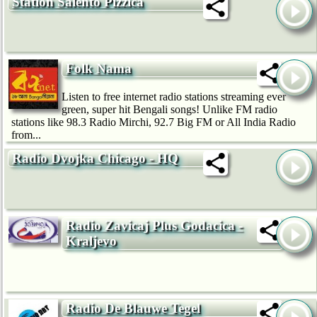
Station Salento Pizzica
Folk Nama
Listen to free internet radio stations streaming ever
green, super hit Bengali songs! Unlike FM radio
stations like 98.3 Radio Mirchi, 92.7 Big FM or All India Radio
from...
Radio Dvojka Chicago - HQ
Radio Zavicaj Plus Godacica -
Kraljevo
Radio De Blauwe Tegel