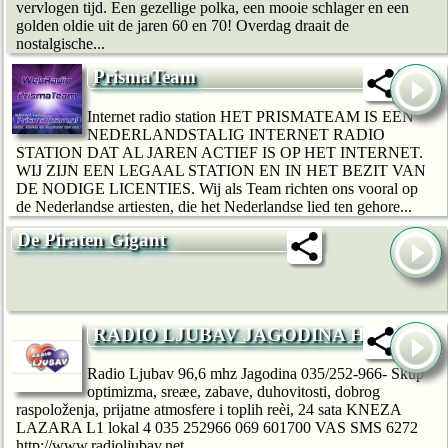
vervlogen tijd. Een gezellige polka, een mooie schlager en een
golden oldie uit de jaren 60 en 70! Overdag draait de
nostalgische...
PrismaTeam
Internet radio station HET PRISMATEAM IS EEN
NEDERLANDSTALIG INTERNET RADIO
STATION DAT AL JAREN ACTIEF IS OP HET INTERNET.
WIJ ZIJN EEN LEGAAL STATION EN IN HET BEZIT VAN
DE NODIGE LICENTIES. Wij als Team richten ons vooral op
de Nederlandse artiesten, die het Nederlandse lied ten gehore...
De Piraten Gigant
RADIO LJUBAV JAGODINA HQ
Radio Ljubav 96,6 mhz Jagodina 035/252-966- Skup
optimizma, sreæe, zabave, duhovitosti, dobrog
raspoloženja, prijatne atmosfere i toplih reèi, 24 sata KNEZA
LAZARA L1 lokal 4 035 252966 069 601700 VAS SMS 6272
http://www.radioljubav.net...