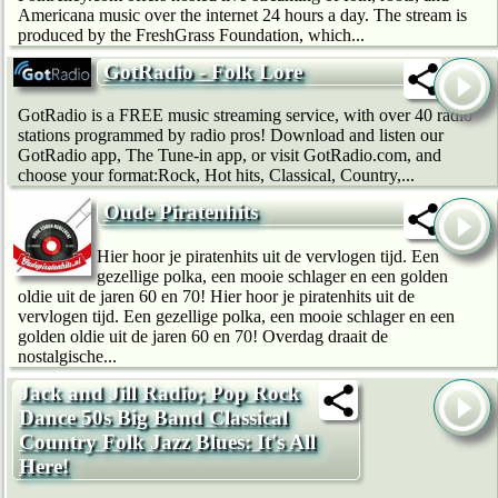
Americana music over the internet 24 hours a day. The stream is
produced by the FreshGrass Foundation, which...
GotRadio - Folk Lore
GotRadio is a FREE music streaming service, with over 40 radio
stations programmed by radio pros! Download and listen our
GotRadio app, The Tune-in app, or visit GotRadio.com, and
choose your format:Rock, Hot hits, Classical, Country,...
Oude Piratenhits
Hier hoor je piratenhits uit de vervlogen tijd. Een
gezellige polka, een mooie schlager en een golden
oldie uit de jaren 60 en 70! Hier hoor je piratenhits uit de
vervlogen tijd. Een gezellige polka, een mooie schlager en een
golden oldie uit de jaren 60 en 70! Overdag draait de
nostalgische...
Jack and Jill Radio; Pop Rock
Dance 50s Big Band Classical
Country Folk Jazz Blues: It's All
Here!