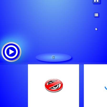
1
PURE ROCK RADIO
Tracklist: