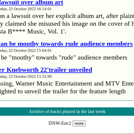
lawsuit over album art
rday, 22 October 2022 16:14:01
 a lawsuit over her explicit album art, after plain
 claimed she misused his image on the cover of 
ta B**** Music, Vol. 1'.
 can be mouthy towards rude audience members
rday, 22 October 2022 15:04:01
 be "mouthy" towards "rude" audience members
r Knebworth 22'trailer unveiled
rday, 22 October 2022 13:52:00
easing, Warner Music Entertainment and MTV Ente
ighted to unveil the trailer for the feature length
’s Mike Patton reveals alcohol battle during 
Archive of tracks played in the last week
rday, 22 October 2022 13:09:01
DNW-Enc2
s Mike Patton has revealed he battled alcoholism 
more
emic and was also diagnosed with agoraphobia.