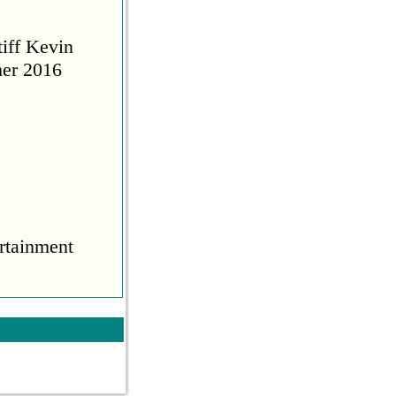
tiff Kevin
her 2016
rtainment
COVID
during the