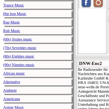
Trance Music
Hip hop Music
Rap Music
Rnb Music
(60s) Sixties music
(70s) Seventies music
(80s) Eighties music
DNW-Enc2
(90s) Nineties music
Ihr Radiosender für
African music
Nachrichten aus Ka
Karlsruhe GmbH & C
Alternative
HRA 104831 USt-IdN
neue-welle.de Persö
Ambient
Amtsgericht Mannh
Geschäftssitz und P
Americana
Aussurance Service
Unterhaltung und Re
Anime Music
vielen Jahren der t