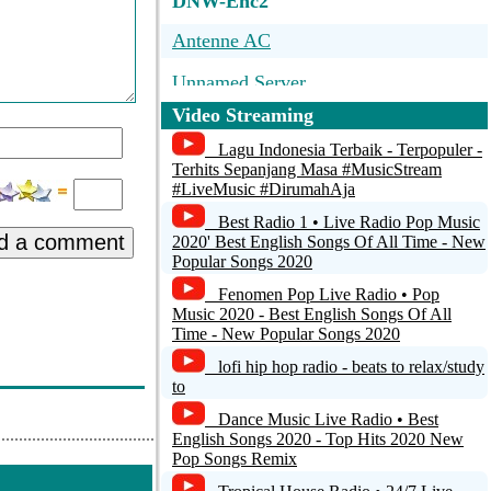
DNW-Enc2
- Wir Lieben Die
Antenne AC
ir Lieben Die Hits
Unnamed Server
Video Streaming
Radio Dalmacija
eben Die Hits Mit
Lagu Indonesia Terbaik - Terpopuler -
Radio DAK - HD1
Terhits Sepanjang Masa #MusicStream
us Girl - Wir
#LiveMusic #DirumahAja
Radio Splendid 1220 AM
Best Radio 1 • Live Radio Pop Music
d a comment
2020' Best English Songs Of All Time - New
Popular Songs 2020
 Plattenladen Mit
Fenomen Pop Live Radio • Pop
Music 2020 - Best English Songs Of All
h - Tommys
Time - New Popular Songs 2020
lofi hip hop radio - beats to relax/study
to
mys Plattenladen
Dance Music Live Radio • Best
English Songs 2020 - Top Hits 2020 New
ass - Tommys
Pop Songs Remix