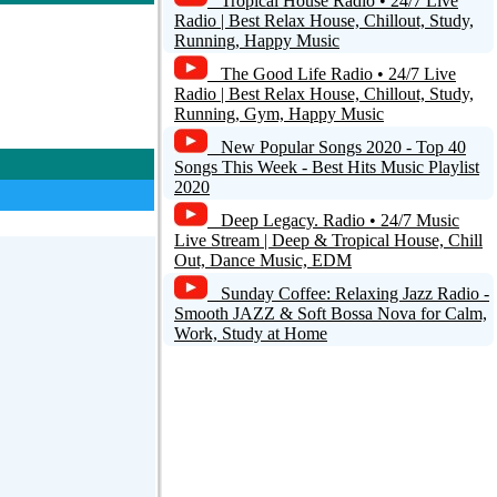
Tropical House Radio • 24/7 Live
Radio | Best Relax House, Chillout, Study,
Running, Happy Music
 - Die Neue Welle
The Good Life Radio • 24/7 Live
Radio | Best Relax House, Chillout, Study,
 Welle Am Samstag
Running, Gym, Happy Music
New Popular Songs 2020 - Top 40
o It For You - Wir
Songs This Week - Best Hits Music Playlist
2020
Deep Legacy. Radio • 24/7 Music
 Wir Lieben Die
Live Stream | Deep & Tropical House, Chill
Out, Dance Music, EDM
Sunday Coffee: Relaxing Jazz Radio -
Smooth JAZZ & Soft Bossa Nova for Calm,
Work, Study at Home