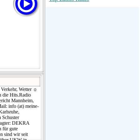
RadioMaxMusic Greatest Hits 256K
Stream
88.1 The Park (WSDP-FM) |
Plymouth, MI USA
Joy Hits
 Verkehr, Wetter ☼
 die Hits.Radio
ericht Mannheim,
l: info (at) meine-
Karlsruhe,
 Schuster
ftragter: DEKRA
 für gute
 sind wir seit
– über UKW in