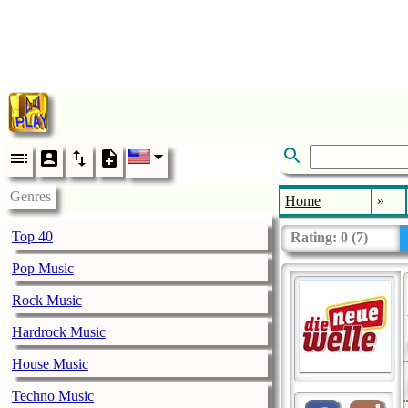
Genres
Home
»
Top 40
Rating:
0
(
7
)
Pop Music
Rock Music
Hardrock Music
House Music
Techno Music