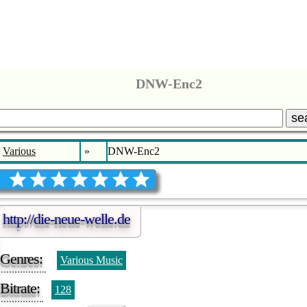
DNW-Enc2
se
Various
»
DNW-Enc2
http://die-neue-welle.de
Genres:
Various Music
Bitrate:
128