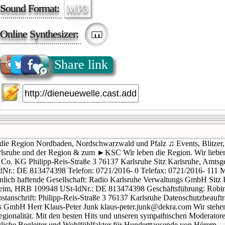
Sound Format:
MP3
Online Synthesizer:
Share link
 die Region Nordbaden, Nordschwarzwald und Pfalz ♫ Events, Blitzer,
rlsruhe und der Region & zum ►KSC Wir leben die Region. Wir lieben
o. KG Philipp-Reis-Straße 3 76137 Karlsruhe Sitz Karlsruhe, Amtsg
r.: DE 813474398 Telefon: 0721/2016- 0 Telefax: 0721/2016- 111 Mai
nlich haftende Gesellschaft: Radio Karlsruhe Verwaltungs GmbH Sitz 
eim, HRB 109948 USt-IdNr.: DE 813474398 Geschäftsführung: Robin
ostanschrift: Philipp-Reis-Straße 3 76137 Karlsruhe Datenschutzbeau
s GmbH Herr Klaus-Peter Junk klaus-peter.junk@dekra.com Wir stehen
gionalität. Mit den besten Hits und unseren sympathischen Moderatoren
ägliche Begleiter und Wohlfühlfaktor für Hunderttausende von Hörern 