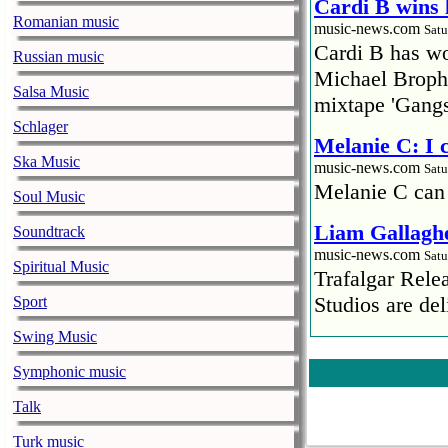
Cardi B wins 
Romanian music
music-news.com
Satu
Cardi B has won
Russian music
Michael Brophy
Salsa Music
mixtape 'Gangs
Schlager
Melanie C: I
Ska Music
music-news.com
Satu
Melanie C can
Soul Music
Liam Gallaghe
Soundtrack
music-news.com
Satu
Spiritual Music
Trafalgar Rel
Studios are del
Sport
Swing Music
Faith No More
pandemic
Symphonic music
music-news.com
Satu
Talk
Faith No More’
COVID-19 pand
Turk music