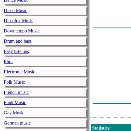
Dance Music
Die Neue Welle
Hits Mit Ihrer
Disco Music
Die Neue Welle
Discofox Music
Mit Ihrer Lieb
Downtempo Music
Die Neue Welle
Ihrer Liebling
Drum and bass
Die Neue Welle
Easy listening
Lieben Die Hit
Ebm
Die Neue Welle
Electronic Music
Die Neue Welle
Thomas Broc
Folk Music
Die Neue Well
French music
Plattenladen 
Funk Music
Die Neue Well
Mit Thomas B
Gay Music
Die Neue Welle
German music
Plattenladen 
Statistics
: