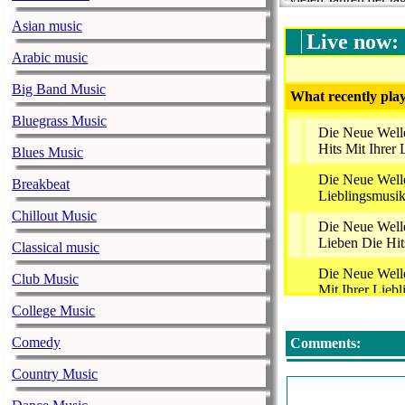
Karlsruhe, Pforzhe
Asian music
Teilen Baden-Württ
Live now:
http://www.die-neue
Arabic music
Big Band Music
What recently play
Bluegrass Music
Die Neue Welle
Hits Mit Ihrer
Blues Music
Die Neue Welle
Breakbeat
Lieblingsmusi
Chillout Music
Die Neue Well
Lieben Die Hit
Classical music
Die Neue Well
Club Music
Mit Ihrer Lieb
College Music
Die Neue Welle
Hits Mit Ihrer
Comedy
Comments:
Die Neue Welle
Country Music
Die Hits Mit I