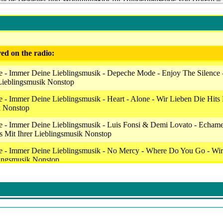
im, Baden-Baden sowie den Landkreisen Calw und Freudenstadt, über
embergs, App und als Stream weltweit.
-welle.de
ed on the radio:
 - Immer Deine Lieblingsmusik - Depeche Mode - Enjoy The Silence 
 Lieblingsmusik Nonstop
 - Immer Deine Lieblingsmusik - Heart - Alone - Wir Lieben Die Hits 
k Nonstop
e - Immer Deine Lieblingsmusik - Luis Fonsi & Demi Lovato - Echame
s Mit Ihrer Lieblingsmusik Nonstop
e - Immer Deine Lieblingsmusik - No Mercy - Where Do You Go - Wir
lingsmusik Nonstop
 - Immer Deine Lieblingsmusik - Sixpence None The Richer - Kiss M
 Lieblingsmusik Nonstop
 - Immer Deine Lieblingsmusik - Bonnie Tyler - Holding Out For A H
hrer Lieblingsmusik Nonstop