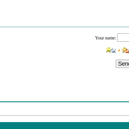
 - Immer Deine Lieblingsmusik - Backstreet Boys - Larger Than Life 
 Lieblingsmusik Nonstop
 - Immer Deine Lieblingsmusik - Phil Collins - In The Air Tonight - W
lingsmusik Nonstop
 - Immer Deine Lieblingsmusik - Snow Patrol - Chasing Cars - Wir Li
Your name:
smusik Nonstop
 - Immer Deine Lieblingsmusik - Peter Andre/bubbler Ranx - Mysterio
s Mit Ihrer Lieblingsmusik Nonstop
 - Immer Deine Lieblingsmusik - Aktuell
Sen
 - Immer Deine Lieblingsmusik - Whigfield - Saturday Night - Tommys
kmann
e - Immer Deine Lieblingsmusik - Bloodhound Gang - The Bad Touc
Mit Thomas Brockmann
e - Immer Deine Lieblingsmusik - Santana/rob Thomas - Smooth - Tom
rockmann
 - Immer Deine Lieblingsmusik - Meghan Trainor - All About That B
Mit Thomas Brockmann