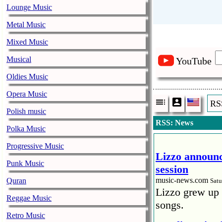
Lounge Music
Metal Music
Mixed Music
Musical
YouTube
Oldies Music
Opera Music
RS
Polish music
RSS: News
Polka Music
Progressive Music
Lizzo announc
Punk Music
session
music-news.com
Quran
Satu
Lizzo grew up 
Reggae Music
songs.
Retro Music