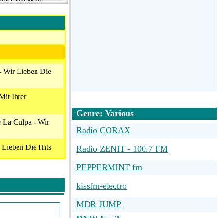
 DAB+ in weiten
- Wir Lieben Die
Mit Ihrer
Genre: Various
 La Culpa - Wir
Radio CORAX
 Lieben Die Hits
Radio ZENIT - 100.7 FM
PEPPERMINT fm
e - Wir Lieben Die
kissfm-electro
ero - Wir Lieben
MDR JUMP