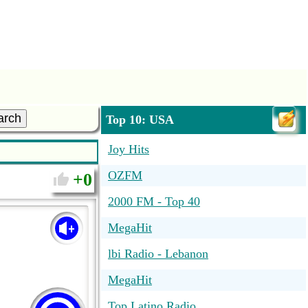
arch
Top 10: USA
Joy Hits
OZFM
0
2000 FM - Top 40
MegaHit
lbi Radio - Lebanon
MegaHit
Top Latino Radio