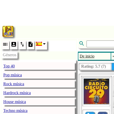
Géneros
De inicio
Top 40
Rating:
5.7
(
7
)
Pop música
Rock música
Hardrock música
House música
Techno música