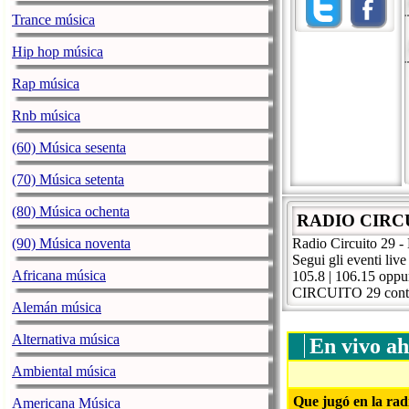
Trance música
Hip hop música
Rap música
Rnb música
(60) Música sesenta
(70) Música setenta
(80) Música ochenta
RADIO CIRCUI
(90) Música noventa
Radio Circuito 29 - 
Segui gli eventi liv
Africana música
105.8 | 106.15 oppur
CIRCUITO 29 conta
Alemán música
Alternativa música
En vivo ah
Ambiental música
Que jugó en la rad
Americana Música