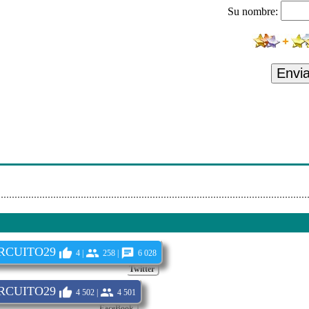
Su nombre:
 29
 29
 29
Envi
 29
 29
 29
 29
RCUITO29
4 |
258 |
6 028
Twitter
RCUITO29
4 502 |
4 501
FaceBook