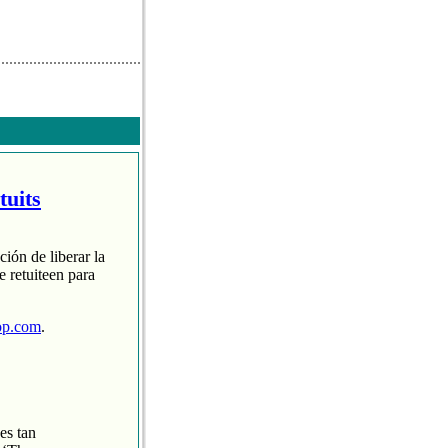
tuits
ción de liberar la
 retuiteen para
op.com
.
es tan