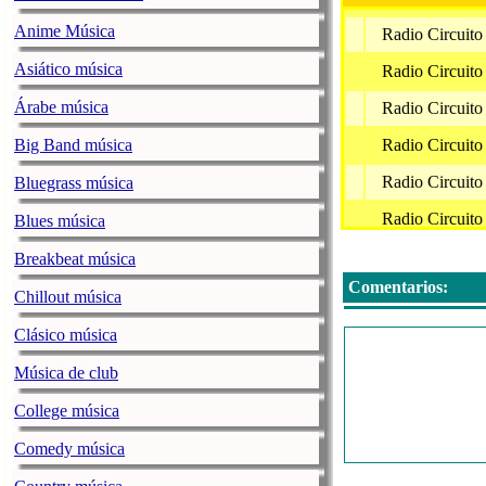
Anime Música
Radio Circuito
Asiático música
Radio Circuito
Árabe música
Radio Circuito
Big Band música
Radio Circuito
Radio Circuito
Bluegrass música
Radio Circuito
Blues música
Radio Circuito
Breakbeat música
Comentarios:
Radio Circuito
Chillout música
Radio Circuito
Clásico música
Radio Circuito
Música de club
Radio Circuito
College música
Radio Circuito
Comedy música
Radio Circuito