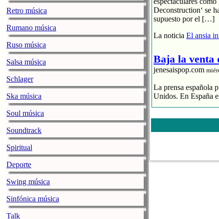
espectaculares como 
Deconstruction‘ se h
Retro música
supuesto por el […]
Rumano música
La noticia
El ansia i
Ruso música
Baja la venta
Salsa música
jenesaispop.com
miér
Schlager
La prensa española pu
Ska música
Unidos. En España el
El streaming p
Soul música
El CD se hunde
Soundtrack
La industria 
La noticia
Baja la ve
Spiritual
Deporte
La alegre fan
jenesaispop.com
Swing música
miér
Sinfónica música
Karmento publicaba h
una canción llamada ‘
Talk
playlists, así como 