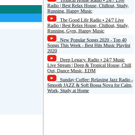
Tropical House Radio • 24/7 Live
Radio | Best Relax House, Chillout, Study,
Running, Happy Music
The Good Life Radio • 24/7 Live
Radio | Best Relax House, Chillout, Study,
Running, Gym, Happy Music
New Popular Songs 2020 - Top 40
Songs This Week - Best Hits Music Playlist
2020
Deep Legacy. Radio • 24/7 Music
Live Stream | Deep & Tropical House, Chill
Out, Dance Music, EDM
Sunday Coffee: Relaxing Jazz Radio -
Smooth JAZZ & Soft Bossa Nova for Calm,
Work, Study at Home