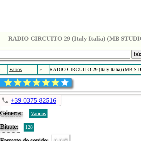
RADIO CIRCUITO 29 (Italy Italia) (MB STUDI
bú
»
Varios
»
RADIO CIRCUITO 29 (Italy Italia) (MB S
+39 0375 82516
Géneros:
Various
Bitrate:
128
Formato de sonido:
AAC