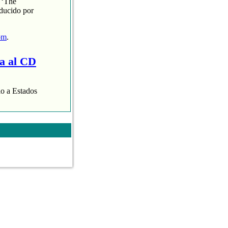
 ‘The
oducido por
om
.
ra al CD
lo a Estados
aispop.com
.
 presentaba con
varias de nuestras
 Aroha Morales.