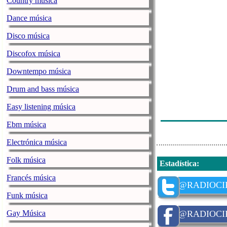
Country música
Radio Circuito
Dance música
Radio Circuito
Disco música
Radio Circuito
Discofox música
Radio Circuito
Downtempo música
Radio Circuito
Drum and bass música
Radio Circuito
Easy listening música
Radio Circuito
Ebm música
Electrónica música
Folk música
Estadística
:
Francés música
@RADIOCI
Funk música
Gay Música
@RADIOCI