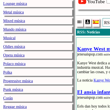
YouTube
Lounge música
Metal música
Mixed música
RSS
Mundo música
RSS: Noticias
Musical
Oldies música
Kanye West me
jenesaispop.com
miér
Opera música
Kanye West dedica a s
Polaco música
industria musical. H
cambiar las cosas, y 
Polka
La noticia
Kanye Wes
Progressive música
Punk música
El ansia infan
jenesaispop.com
miér
Corán
Eels dan hoy todos l
Reggae música