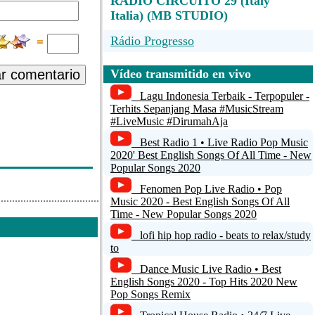
RADIO CIRCUITO 29 (Italy
Italia) (MB STUDIO)
Rádio Progresso
HITRADIO CENTER - Prvi v
ar comentario
Vídeo transmitido en vivo
Sloveniji za hite
Lagu Indonesia Terbaik - Terpopuler -
Para-X Radio Network
Terhits Sepanjang Masa #MusicStream
#LiveMusic #DirumahAja
Unspecified name
Best Radio 1 • Live Radio Pop Music
2020' Best English Songs Of All Time - New
Express Fm
Popular Songs 2020
Fenomen Pop Live Radio • Pop
Music 2020 - Best English Songs Of All
Time - New Popular Songs 2020
lofi hip hop radio - beats to relax/study
to
Dance Music Live Radio • Best
English Songs 2020 - Top Hits 2020 New
Pop Songs Remix