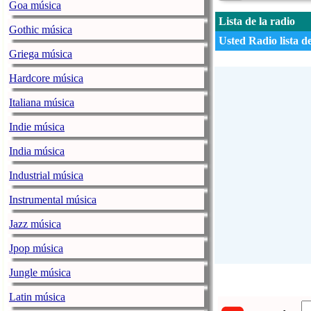
Goa música
Lista de la radio
Gothic música
Usted Radio lista d
Griega música
Hardcore música
Italiana música
Indie música
India música
Industrial música
Instrumental música
Jazz música
Jpop música
Jungle música
Latin música