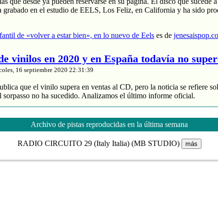
las que desde ya pueden reservarse en su página. El disco que sucede a
a grabado en el estudio de EELS, Los Feliz, en California y ha sido pr
nfantil de «volver a estar bien», en lo nuevo de Eels
es de
jenesaispop.c
 de vinilos en 2020 y en España todavía no supe
coles, 16 septiembre 2020 22:31:39
blica que el vinilo supera en ventas al CD, pero la noticia se refiere so
 sorpasso no ha sucedido. Analizamos el último informe oficial.
roduce un 88% de los ingresos
 y divide entre 2 sus ventas
Archivo de pistas reproducidas en la última semana
de música grabada sube un 4% en España
RADIO CIRCUITO 29 (Italy Italia) (MB STUDIO)
más
nta de vinilos en 2020 y en España todavía no supera al CD
es de
jenes
tasía manchega de Karmento
coles, 16 septiembre 2020 20:03:16
ace unos meses un notable nuevo álbum llamado ‘Este devenir‘ que se
Cri Cri’, que muchos de nuestros lectores recordaréis porque pasó por 
otras composiciones interesantes como ‘MarEa’ y ‘Qué feo’. Fotografía: