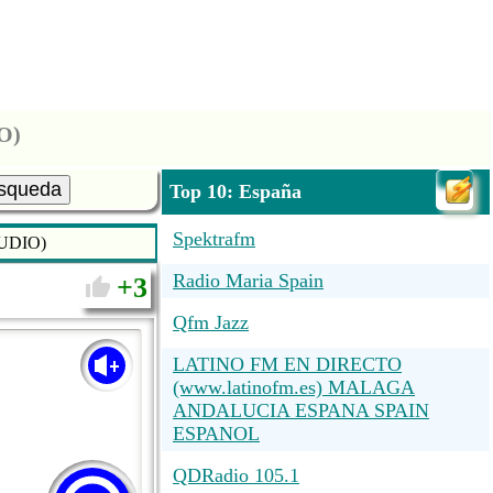
O)
squeda
Top 10: España
Spektrafm
TUDIO)
Radio Maria Spain
3
Qfm Jazz
LATINO FM EN DIRECTO
(www.latinofm.es) MALAGA
ANDALUCIA ESPANA SPAIN
ESPANOL
QDRadio 105.1