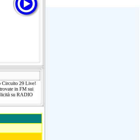
Stream Radiovoz Coruña
RTFM Lounge
PulsRadio LOUNGE
Dance One Radio San Francisco
CLASSIC ROCK MIAMI
o Circuito 29 Live!
 trovate in FM sui
bblicità su RADIO