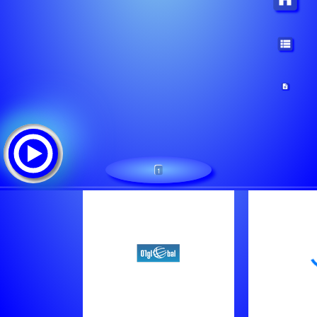
1
www.01global.com 01Global.com
Lista de canciones:
Anka
Global 1
3-Afuegolento