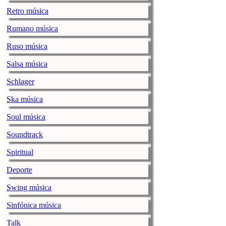
Retro música
Ozuna / ENO
Rumano música
jenesaispop.com
miér
Ruso música
Juan Carlos Ozuna Ro
sus pegadizos singles
Salsa música
20 hitazos conocidos 
[…]
Schlager
La noticia
Ozuna / 
Ska música
DORA esquiva 
Soul música
Resistencia’
Soundtrack
jenesaispop.com
miér
Spiritual
DORA ha visitado el 
‘Oxena’, sobre el que
Deporte
nerviosa que en el vi
Swing música
DORA ha empezado s
La noticia
DORA esqu
Sinfónica música
jenesaispop.com
.
Talk