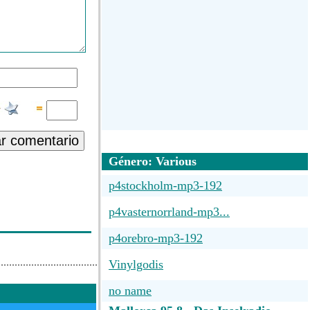
ar comentario
Género: Various
p4stockholm-mp3-192
p4vasternorrland-mp3...
p4orebro-mp3-192
Vinylgodis
no name