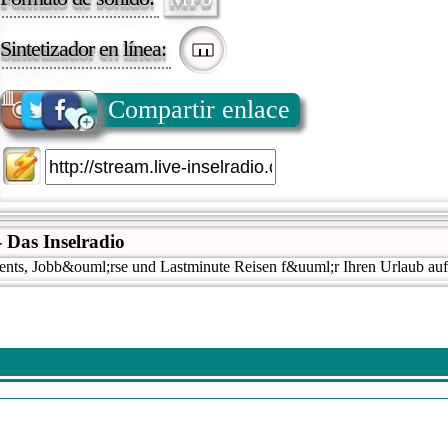
Sintetizador en línea:
Compartir enlace
- Das Inselradio
nts, Jobb&ouml;rse und Lastminute Reisen f&uuml;r Ihren Urlaub auf