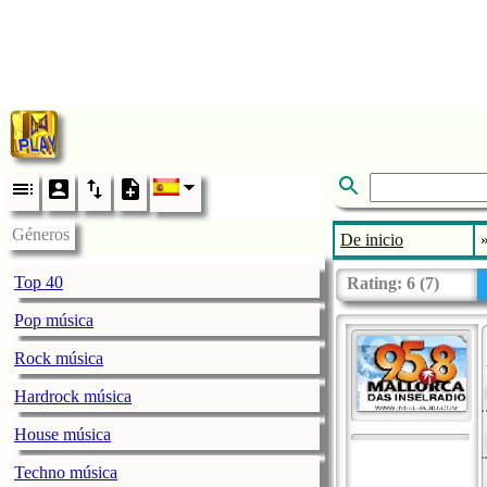
Géneros
De inicio
Top 40
Rating:
6
(
7
)
Pop música
Rock música
Hardrock música
House música
Techno música