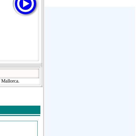
Stream Radiovoz Coruña
RTFM Lounge
PulsRadio LOUNGE
Dance One Radio San Francisco
CLASSIC ROCK MIAMI
 Mallorca.