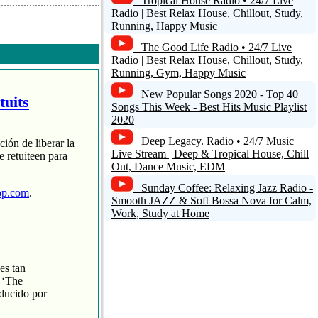
Tropical House Radio • 24/7 Live
Radio | Best Relax House, Chillout, Study,
Running, Happy Music
The Good Life Radio • 24/7 Live
Radio | Best Relax House, Chillout, Study,
Running, Gym, Happy Music
New Popular Songs 2020 - Top 40
tuits
Songs This Week - Best Hits Music Playlist
2020
Deep Legacy. Radio • 24/7 Music
ción de liberar la
Live Stream | Deep & Tropical House, Chill
 retuiteen para
Out, Dance Music, EDM
Sunday Coffee: Relaxing Jazz Radio -
op.com
.
Smooth JAZZ & Soft Bossa Nova for Calm,
Work, Study at Home
es tan
 ‘The
oducido por