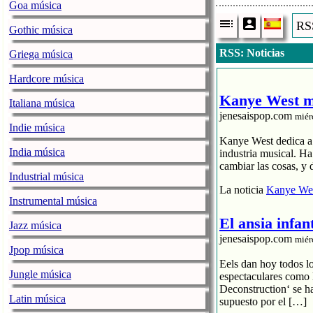
Goa música
RSS
Gothic música
RSS: Noticias
Griega música
Hardcore música
Kanye West me
Italiana música
jenesaispop.com
miér
Indie música
Kanye West dedica a s
India música
industria musical. H
cambiar las cosas, y 
Industrial música
La noticia
Kanye Wes
Instrumental música
El ansia infan
Jazz música
jenesaispop.com
miér
Jpop música
Eels dan hoy todos l
Jungle música
espectaculares como 
Deconstruction‘ se h
Latin música
supuesto por el […]