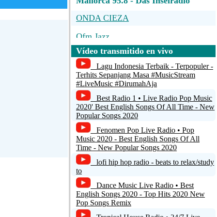
Mallorca 95.8 - Das Inselradio
ONDA CIEZA
Qfm Jazz
Vídeo transmitido en vivo
Radio Belvi 98.3 FM
Lagu Indonesia Terbaik - Terpopuler -
Radio Student direkt v zilo - MidQ
Terhits Sepanjang Masa #MusicStream
#LiveMusic #DirumahAja
Radio Slovensko
Best Radio 1 • Live Radio Pop Music
2020' Best English Songs Of All Time - New
Popular Songs 2020
Fenomen Pop Live Radio • Pop
Music 2020 - Best English Songs Of All
Time - New Popular Songs 2020
lofi hip hop radio - beats to relax/study
to
Dance Music Live Radio • Best
English Songs 2020 - Top Hits 2020 New
Pop Songs Remix