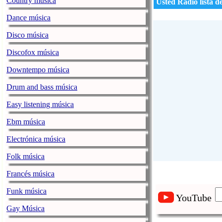
Country música
Usted Radio lista d
Dance música
Disco música
Discofox música
Downtempo música
Drum and bass música
Easy listening música
Ebm música
Electrónica música
Folk música
Francés música
Funk música
YouTube
Gay Música