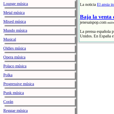
Lounge música
La noticia
El ansia i
Metal música
Baja la venta
Mixed música
jenesaispop.com
miér
Mundo música
La prensa española pu
Unidos. En España el
Musical
El streaming p
Oldies música
El CD se hunde
La industria 
Opera música
La noticia
Baja la ve
Polaco música
La alegre fan
Polka
jenesaispop.com
miér
Progressive música
Karmento publicaba h
Punk música
una canción llamada ‘
playlists, así como 
Corán
Personalmente mi favo
Reggae música
La noticia
La alegre