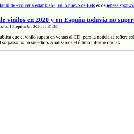
nfantil de «volver a estar bien», en lo nuevo de Eels
es de
jenesaispop.c
 de vinilos en 2020 y en España todavía no supe
coles, 16 septiembre 2020 22:31:39
blica que el vinilo supera en ventas al CD, pero la noticia se refiere so
 sorpasso no ha sucedido. Analizamos el último informe oficial.
roduce un 88% de los ingresos
 y divide entre 2 sus ventas
de música grabada sube un 4% en España
nta de vinilos en 2020 y en España todavía no supera al CD
es de
jenes
tasía manchega de Karmento
coles, 16 septiembre 2020 20:03:16
ace unos meses un notable nuevo álbum llamado ‘Este devenir‘ que se
Cri Cri’, que muchos de nuestros lectores recordaréis porque pasó por 
otras composiciones interesantes como ‘MarEa’ y ‘Qué feo’. Fotografía:
rita era ‘Danzar sobre la tierra‘, […]
 fantasía manchega de Karmento
es de
jenesaispop.com
.