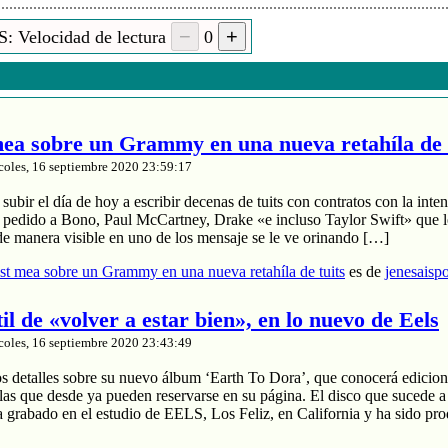
: Velocidad de lectura
0
a sobre un Grammy en una nueva retahíla de 
coles, 16 septiembre 2020 23:59:17
ubir el día de hoy a escribir decenas de tuits con contratos con la inten
a pedido a Bono, Paul McCartney, Drake «e incluso Taylor Swift» que le
de manera visible en uno de los mensaje se le ve orinando […]
t mea sobre un Grammy en una nueva retahíla de tuits
es de
jenesaisp
til de «volver a estar bien», en lo nuevo de Eels
coles, 16 septiembre 2020 23:43:49
os detalles sobre su nuevo álbum ‘Earth To Dora’, que conocerá edicion
las que desde ya pueden reservarse en su página. El disco que sucede a
a grabado en el estudio de EELS, Los Feliz, en California y ha sido pr