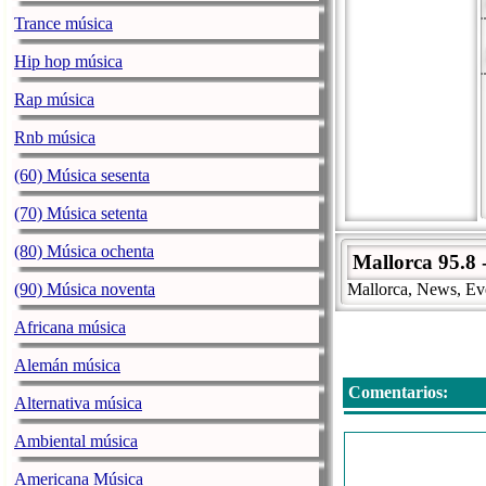
Trance música
Hip hop música
Rap música
Rnb música
(60) Música sesenta
(70) Música setenta
(80) Música ochenta
Mallorca 95.8 
(90) Música noventa
Mallorca, News, Eve
Africana música
Alemán música
Comentarios:
Alternativa música
Ambiental música
Americana Música