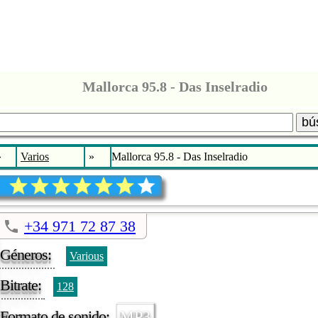
Mallorca 95.8 - Das Inselradio
bú
»
Varios
»
Mallorca 95.8 - Das Inselradio
+34 971 72 87 38
Géneros:
Various
Bitrate:
128
Formato de sonido:
MP3