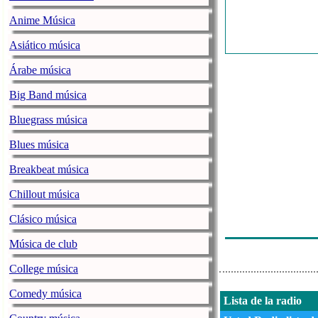
Anime Música
Asiático música
Árabe música
Big Band música
Bluegrass música
Blues música
Breakbeat música
Chillout música
Clásico música
Música de club
College música
Comedy música
Lista de la radio