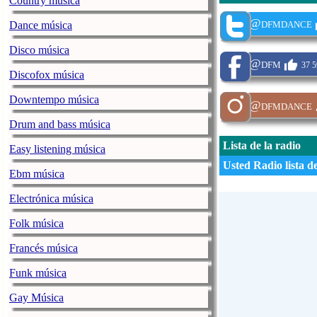
Country música
@dfmdance
Dance música
Disco música
@dfm
37 5
Discofox música
Downtempo música
@dfmdance
Drum and bass música
Lista de la radio
Easy listening música
Usted Radio lista d
Ebm música
Electrónica música
Folk música
Francés música
Funk música
Gay Música