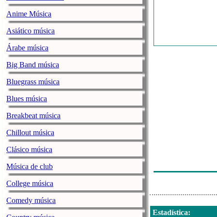
Anime Música
Asiático música
Árabe música
Big Band música
Bluegrass música
Blues música
Breakbeat música
Chillout música
Clásico música
Música de club
College música
Comedy música
Estadística
: