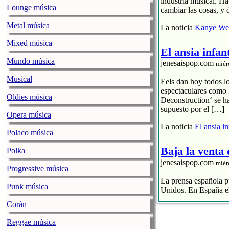
industria musical. H
Lounge música
cambiar las cosas, y 
Metal música
La noticia
Kanye Wes
Mixed música
El ansia infan
Mundo música
jenesaispop.com
miér
Musical
Eels dan hoy todos l
espectaculares como 
Oldies música
Deconstruction‘ se h
supuesto por el […]
Opera música
La noticia
El ansia i
Polaco música
Baja la venta
Polka
jenesaispop.com
miér
Progressive música
La prensa española pu
Punk música
Unidos. En España el
Corán
El streaming p
El CD se hunde
Reggae música
La industria 