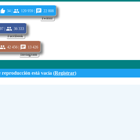
34 |
120 959 |
22 808
Twitter
97 |
36 333
FaceBook
42 456 |
13 426
Instagram
e reproducción está vacía (
Registrar
)