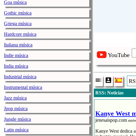
Goa música
Gothic música
Griega música
Hardcore música
Italiana música
YouTube
Indie música
India música
Industrial música
RSS
Instrumental música
RSS: Noticias
Jazz música
Jpop música
Kanye West me
Jungle música
jenesaispop.com
miér
Latin música
Kanye West dedica a s