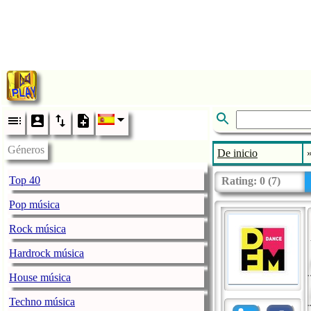
Géneros
De inicio
Top 40
Rating:
0
(
7
)
Pop música
Rock música
Hardrock música
House música
Techno música