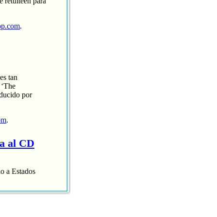
 retuiteen para
op.com
.
es tan
 ‘The
oducido por
om
.
ra al CD
lo a Estados