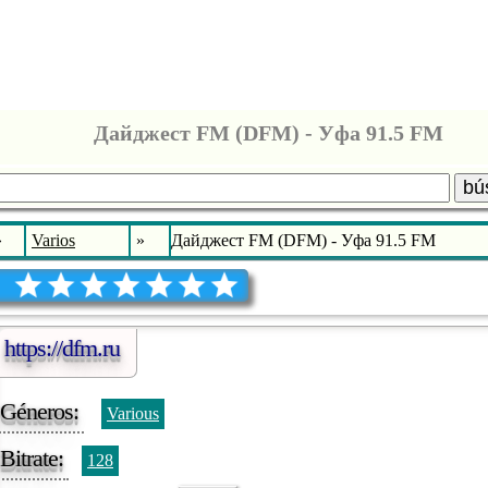
Дайджест FM (DFM) - Уфа 91.5 FM
bú
»
Varios
»
Дайджест FM (DFM) - Уфа 91.5 FM
https://dfm.ru
Géneros:
Various
Bitrate:
128