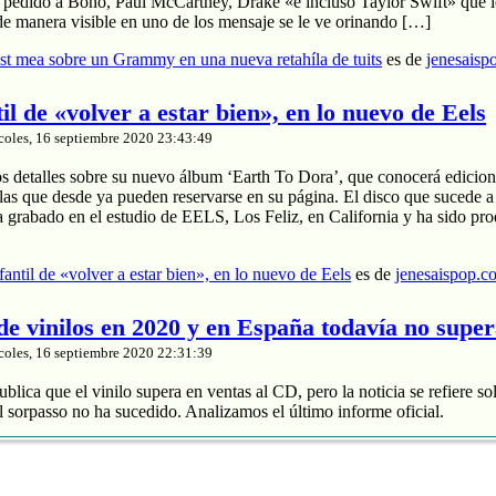
a pedido a Bono, Paul McCartney, Drake «e incluso Taylor Swift» que le
de manera visible en uno de los mensaje se le ve orinando […]
t mea sobre un Grammy en una nueva retahíla de tuits
es de
jenesaisp
til de «volver a estar bien», en lo nuevo de Eels
coles, 16 septiembre 2020 23:43:49
os detalles sobre su nuevo álbum ‘Earth To Dora’, que conocerá edicion
las que desde ya pueden reservarse en su página. El disco que sucede a
a grabado en el estudio de EELS, Los Feliz, en California y ha sido pr
nfantil de «volver a estar bien», en lo nuevo de Eels
es de
jenesaispop.c
 de vinilos en 2020 y en España todavía no supe
coles, 16 septiembre 2020 22:31:39
blica que el vinilo supera en ventas al CD, pero la noticia se refiere so
 sorpasso no ha sucedido. Analizamos el último informe oficial.
roduce un 88% de los ingresos
 y divide entre 2 sus ventas
de música grabada sube un 4% en España