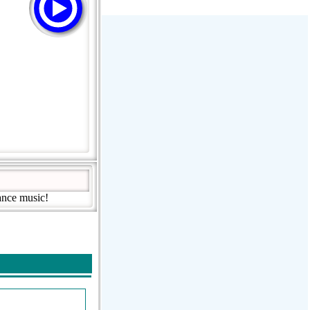
Stream Radiovoz Coruña
RTFM Lounge
PulsRadio LOUNGE
Dance One Radio San Francisco
CLASSIC ROCK MIAMI
ance music!