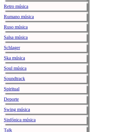
Retro música
La noticia
Baja la ve
Rumano música
La alegre fan
Ruso música
jenesaispop.com
miér
Salsa música
Karmento publicaba h
una canción llamada ‘
Schlager
playlists, así como 
Personalmente mi favo
Ska música
La noticia
La alegre
Soul música
Ozuna / ENO
Soundtrack
jenesaispop.com
miér
Spiritual
Juan Carlos Ozuna Ro
Deporte
sus pegadizos singles
20 hitazos conocidos 
Swing música
[…]
Sinfónica música
La noticia
Ozuna / 
Talk