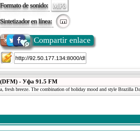
Formato de sonido:
MP3
Sintetizador en línea:
Compartir enlace
(DFM) - Уфа 91.5 FM
ea, fresh breeze. The combination of holiday mood and style Brazilla D