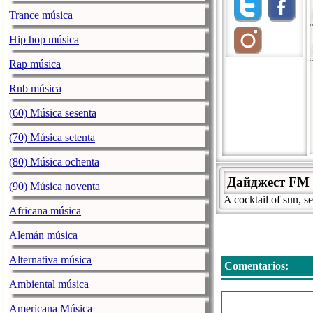
Trance música
Hip hop música
Rap música
Rnb música
(60) Música sesenta
(70) Música setenta
(80) Música ochenta
Дайджест FM 
(90) Música noventa
A cocktail of sun, s
Africana música
Alemán música
Alternativa música
Comentarios:
Ambiental música
Americana Música