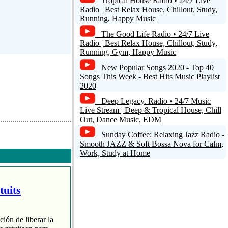
Tropical House Radio • 24/7 Live
Radio | Best Relax House, Chillout, Study,
Running, Happy Music
The Good Life Radio • 24/7 Live
Radio | Best Relax House, Chillout, Study,
Running, Gym, Happy Music
New Popular Songs 2020 - Top 40
Songs This Week - Best Hits Music Playlist
2020
Deep Legacy. Radio • 24/7 Music
Live Stream | Deep & Tropical House, Chill
Out, Dance Music, EDM
Sunday Coffee: Relaxing Jazz Radio -
Smooth JAZZ & Soft Bossa Nova for Calm,
Work, Study at Home
tuits
ción de liberar la