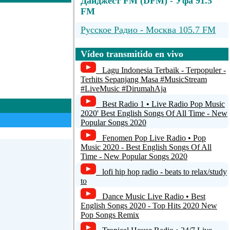
Дайджест FM (DFM) - Уфа 91.5
FM
Русское Радио - Москва 105.7 FM
GAY FM - Pure Dance!
Vídeo transmitido en vivo
Хит ФМ - Москва
Lagu Indonesia Terbaik - Terpopuler -
Terhits Sepanjang Masa #MusicStream
Радио Борнео - Воронеж 107.2FM
#LiveMusic #DirumahAja
Best Radio 1 • Live Radio Pop Music
Монте-Карло - Омск
2020' Best English Songs Of All Time - New
Popular Songs 2020
Fenomen Pop Live Radio • Pop
Music 2020 - Best English Songs Of All
Time - New Popular Songs 2020
lofi hip hop radio - beats to relax/study
to
Dance Music Live Radio • Best
English Songs 2020 - Top Hits 2020 New
Pop Songs Remix