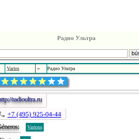
Радио Ультра
bú
Varios
»
Радио Ультра
http://radioultra.ru
+7 (495) 925-04-44
éneros:
Various