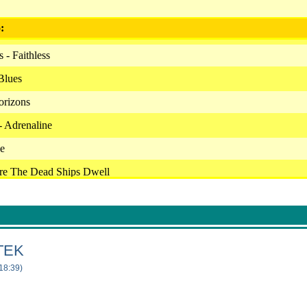
:
 - Faithless
Blues
orizons
- Adrenaline
e
re The Dead Ships Dwell
ty
g - Uncool As Me
- The In-Between
TEK
 Power
18:39)
on Little Pieces