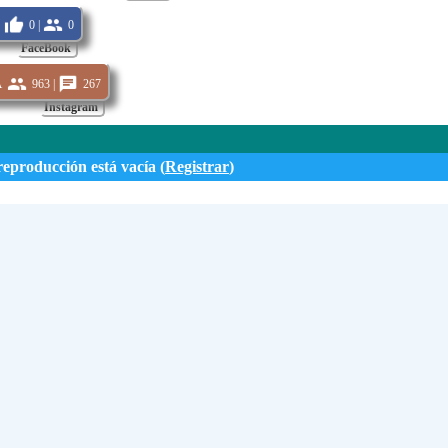
0 |
0
FaceBook
a
963 |
267
Instagram
reproducción está vacía (
Registrar
)