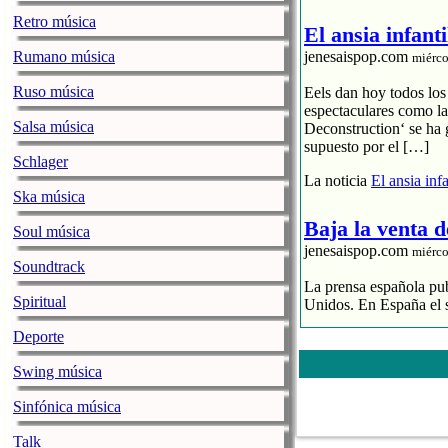
Retro música
El ansia infant
Rumano música
jenesaispop.com
miérco
Ruso música
Eels dan hoy todos los
espectaculares como la
Salsa música
Deconstruction‘ se ha 
supuesto por el […]
Schlager
La noticia
El ansia inf
Ska música
Baja la venta 
Soul música
jenesaispop.com
miérco
Soundtrack
La prensa española publ
Spiritual
Unidos. En España el s
Deporte
El streaming pr
El CD se hunde y
Swing música
La industria de
Sinfónica música
La noticia
Baja la ven
Talk