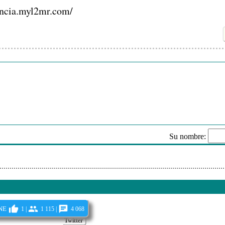
tencia.myl2mr.com/
ight Up The Sky
hem - Get Naked
aven's A Lie (Live)
epwalker
- Lo-Hi
eves - Is Everybody Going Crazy
- Not In Love
Su nombre:
 I Want
Envi
ne
1 |
1 115 |
4 068
Twitter