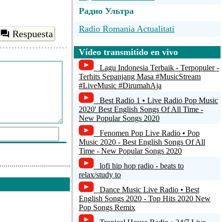
Радио Ультра
Radio Romania Actualitati
Respuesta
Antena Satelor
Vídeo transmitido en vivo
Bucuresti FM
Lagu Indonesia Terbaik - Terpopuler -
Terhits Sepanjang Masa #MusicStream
Radio Timisoara AM.aacp
#LiveMusic #DirumahAja
Best Radio 1 • Live Radio Pop Music
ChillFM
2020' Best English Songs Of All Time -
New Popular Songs 2020
Fenomen Pop Live Radio • Pop
Music 2020 - Best English Songs Of All
Time - New Popular Songs 2020
lofi hip hop radio - beats to
relax/study to
ar comentario
Dance Music Live Radio • Best
English Songs 2020 - Top Hits 2020 New
Pop Songs Remix