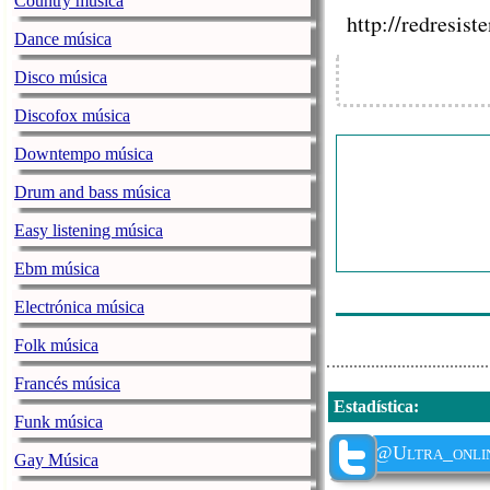
Country música
Mgmt - Kids
http://redresis
Dance música
The Prodigy - L
Disco música
Methods Of May
Discofox música
Lacuna Coil - He
Downtempo música
Nightwish - Sle
Drum and bass música
The Black Keys 
Easy listening música
Nothing But Thi
Crystal Castles 
Ebm música
Daughtry - What
Electrónica música
Folk música
Francés música
Estadística
:
Funk música
@Ultra_onli
Gay Música