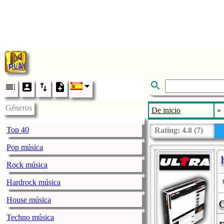
Géneros
De inicio
»
Top 40
Rating:
4.8
(
7
)
Pop música
Rock música
Hardrock música
House música
G
Techno música