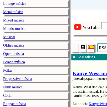
Lounge música
Metal música
Mixed música
YouTube
Mundo música
Musical
Oldies música
RSS:
Opera música
RSS: Noticias
Polaco música
Polka
Kanye West mea
jenesaispop.com
Progressive música
miérco
Punk música
Kanye West dedica a sub
industria musical. Ha 
Corán
cambiar las cosas, y d
Reggae música
La noticia
Kanye West 