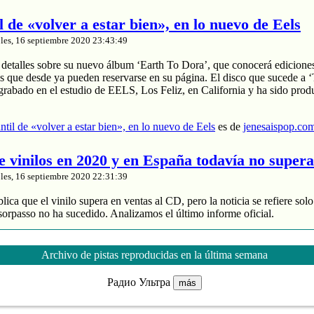
il de «volver a estar bien», en lo nuevo de Eels
les, 16 septiembre 2020 23:43:49
 detalles sobre su nuevo álbum ‘Earth To Dora’, que conocerá edicione
s que desde ya pueden reservarse en su página. El disco que sucede a 
grabado en el estudio de EELS, Los Feliz, en California y ha sido prod
antil de «volver a estar bien», en lo nuevo de Eels
es de
jenesaispop.co
de vinilos en 2020 y en España todavía no super
les, 16 septiembre 2020 22:31:39
ica que el vinilo supera en ventas al CD, pero la noticia se refiere sol
orpasso no ha sucedido. Analizamos el último informe oficial.
oduce un 88% de los ingresos
 divide entre 2 sus ventas
Archivo de pistas reproducidas en la última semana
 música grabada sube un 4% en España
Радио Ультра
más
ta de vinilos en 2020 y en España todavía no supera al CD
es de
jenesa