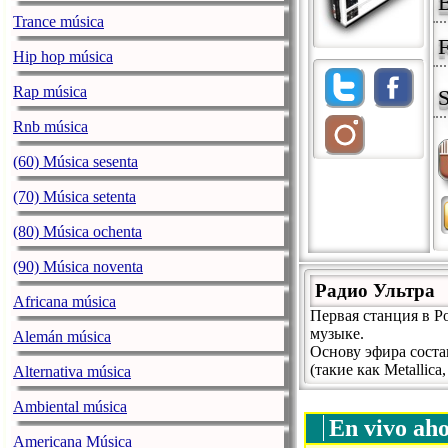
B
Trance música
F
Hip hop música
Rap música
S
Rnb música
(60) Música sesenta
(70) Música setenta
(80) Música ochenta
(90) Música noventa
Радио Ультра
Africana música
Первая станция в Р
музыке.
Alemán música
Основу эфира соста
(такие как Metallic
Alternativa música
Ambiental música
En vivo ah
Americana Música