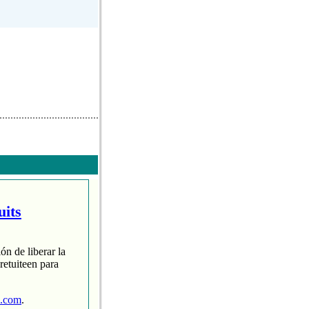
uits
ón de liberar la
retuiteen para
p.com
.