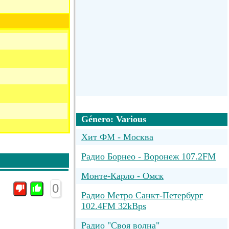
Género: Various
Хит ФМ - Москва
Радио Борнео - Воронеж 107.2FM
Монте-Карло - Омск
0
Радио Метро Санкт-Петербург
102.4FM 32kBps
Радио "Своя волна"