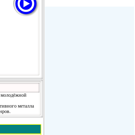
Stream Radiovoz Coruña
RTFM Lounge
PulsRadio LOUNGE
Dance One Radio San Francisco
CLASSIC ROCK MIAMI
й молодёжной
ативного металла
нров.