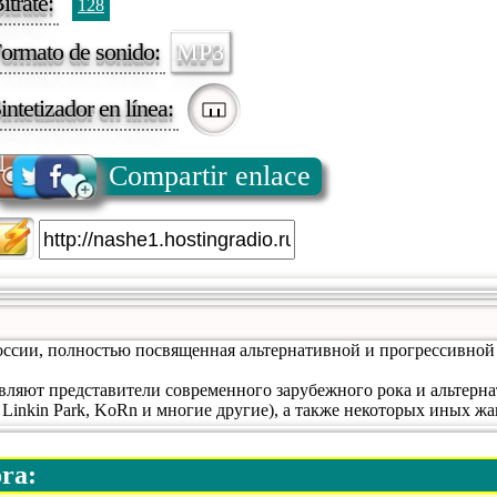
itrate:
128
ormato de sonido:
MP3
intetizador en línea:
Compartir enlace
оссии, полностью посвященная альтернативной и прогрессивно
вляют представители современного зарубежного рока и альтерн
a, Linkin Park, KoRn и многие другие), а также некоторых иных жа
ora: