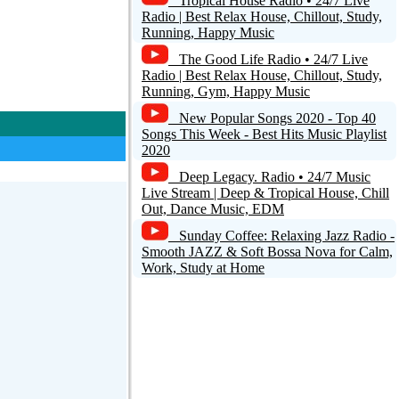
Tropical House Radio • 24/7 Live
Radio | Best Relax House, Chillout, Study,
Running, Happy Music
The Good Life Radio • 24/7 Live
Radio | Best Relax House, Chillout, Study,
Running, Gym, Happy Music
New Popular Songs 2020 - Top 40
Songs This Week - Best Hits Music Playlist
2020
Deep Legacy. Radio • 24/7 Music
Live Stream | Deep & Tropical House, Chill
Out, Dance Music, EDM
Sunday Coffee: Relaxing Jazz Radio -
Smooth JAZZ & Soft Bossa Nova for Calm,
Work, Study at Home