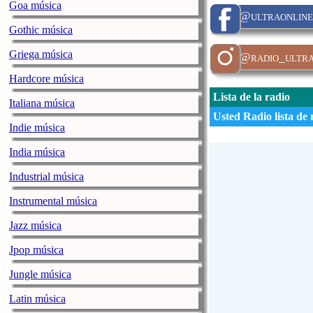
Goa música
@ultraonline
Gothic música
Griega música
@radio_ultr
Hardcore música
Lista de la radio
Italiana música
Usted Radio lista de 
Indie música
India música
Industrial música
Instrumental música
Jazz música
Jpop música
Jungle música
Latin música