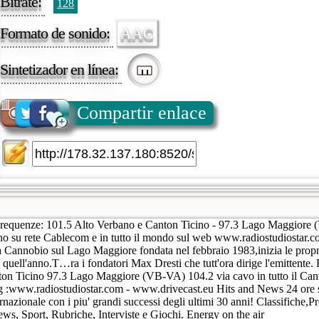
Bitrate:
128
Formato de sonido:
AAC
Sintetizador en línea:
Compartir enlace
Frequenze: 101.5 Alto Verbano e Canton Ticino - 97.3 Lago Maggiore 
no su rete Cablecom e in tutto il mondo sul web www.radiostudiostar.
a Cannobio sul Lago Maggiore fondata nel febbraio 1983,inizia le propr
 di quell'anno.T…ra i fondatori Max Dresti che tutt'ora dirige l'emittente
on Ticino 97.3 Lago Maggiore (VB-VA) 104.2 via cavo in tutto il Cant
:www.radiostudiostar.com - www.drivecast.eu Hits and News 24 ore s
rnazionale con i piu' grandi successi degli ultimi 30 anni! Classifiche,
ews, Sport, Rubriche, Interviste e Giochi. Energy on the air