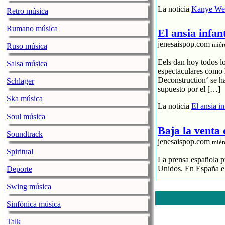
La noticia
Kanye Wes
Retro música
Rumano música
El ansia infan
jenesaispop.com
miér
Ruso música
Eels dan hoy todos l
Salsa música
espectaculares como 
Deconstruction‘ se h
Schlager
supuesto por el […]
Ska música
La noticia
El ansia i
Soul música
Baja la venta
Soundtrack
jenesaispop.com
miér
Spiritual
La prensa española pu
Unidos. En España el
Deporte
El streaming p
Swing música
El CD se hunde
La industria 
Sinfónica música
La noticia
Baja la ve
Talk