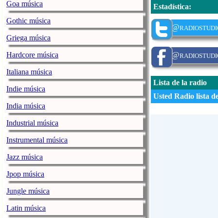
Goa música
Estadística
:
Gothic música
@radiostudi
Griega música
@radiostudi
Hardcore música
Italiana música
Lista de la radio
Indie música
Usted Radio lista d
India música
Industrial música
Instrumental música
Jazz música
Jpop música
Jungle música
Latin música