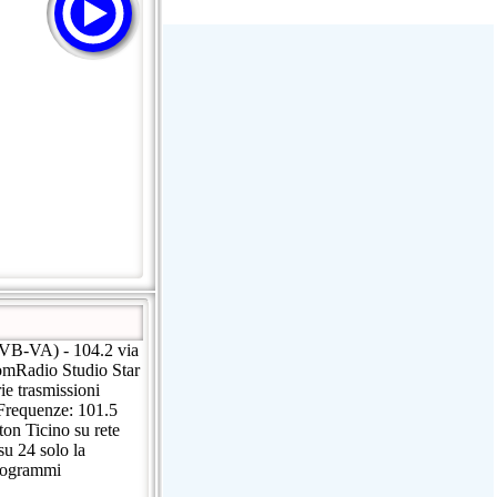
Stream Radiovoz Coruña
RTFM Lounge
PulsRadio LOUNGE
Dance One Radio San Francisco
CLASSIC ROCK MIAMI
(VB-VA) - 104.2 via
comRadio Studio Star
ie trasmissioni
. Frequenze: 101.5
on Ticino su rete
u 24 solo la
Programmi