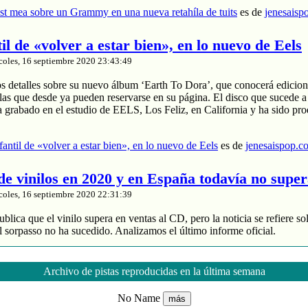
t mea sobre un Grammy en una nueva retahíla de tuits
es de
jenesaisp
til de «volver a estar bien», en lo nuevo de Eels
coles, 16 septiembre 2020 23:43:49
os detalles sobre su nuevo álbum ‘Earth To Dora’, que conocerá edicion
las que desde ya pueden reservarse en su página. El disco que sucede a
a grabado en el estudio de EELS, Los Feliz, en California y ha sido pr
nfantil de «volver a estar bien», en lo nuevo de Eels
es de
jenesaispop.c
 de vinilos en 2020 y en España todavía no supe
coles, 16 septiembre 2020 22:31:39
blica que el vinilo supera en ventas al CD, pero la noticia se refiere so
 sorpasso no ha sucedido. Analizamos el último informe oficial.
roduce un 88% de los ingresos
 y divide entre 2 sus ventas
Archivo de pistas reproducidas en la última semana
de música grabada sube un 4% en España
No Name
más
nta de vinilos en 2020 y en España todavía no supera al CD
es de
jenes