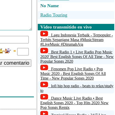
No Name
Radio Touring
RTL 102.5
Vídeo transmitido en vivo
RTL Berlin Event-Channel
Lagu Indonesia Terbaik - Terpopuler -
Terhits Sepanjang Masa #MusicStream
Radio TWM
#LiveMusic #DirumahAja
Best Radio 1 • Live Radio Pop Music
MULTIMIX RADIO: Online LIVE
2020' Best English Songs Of All Time - New
from Hamilton, Ontario. Canada.
Popular Songs 2020
ar comentario
multimixradio
Fenomen Pop Live Radio • Pop
Music 2020 - Best English Songs Of All
Time - New Popular Songs 2020
lofi hip hop radio - beats to relax/study
to
Dance Music Live Radio • Best
English Songs 2020 - Top Hits 2020 New
Pop Songs Remix