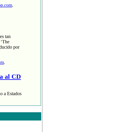
op.com
.
es tan
 ‘The
oducido por
om
.
ra al CD
lo a Estados
aispop.com
.