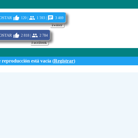
ostar
120 |
1 593 |
3 469
Twitter
ostar
2 818 |
2 784
FaceBook
e reproducción está vacía (
Registrar
)