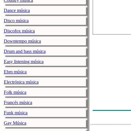
Country música
George Benso
Dance música
Nari - Make T
Disco música
Enrique Iglesi
Discofox música
Flash Hit - Ita
Downtempo música
Billie Ray Mar
Drum and bass música
Star Parade Int
Easy listening música
News
Ebm música
Harry Styles -
Electrónica música
News
Folk música
Radio Studio S
Francés música
Cee-Lo Green 
Funk música
Gay Música