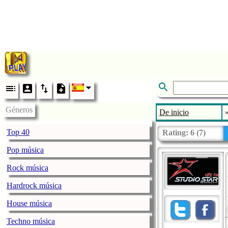
Géneros
De inicio
Top 40
Rating:
6
(
7
)
Pop música
Rock música
Hardrock música
House música
Techno música