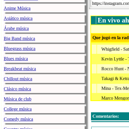
https://instagram.co
Anime Música
Asiático música
En vivo ah
Árabe música
Que jugó en la rad
Big Band música
Bluegrass música
Whigfield - Sa
Blues música
Kevin Lyttle -
Breakbeat música
Rocco Hunt - 
Takagi & Ketra 
Chillout música
Mina - Tex-Mex
Clásico música
Marco Mengon
Música de club
Gue' Pequeno 
College música
Comentarios:
Studio Star - 
Comedy música
Alok, Sigala - 