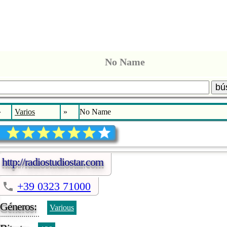
No Name
bú
»
Varios
»
No Name
http://radiostudiostar.com
+39 0323 71000
Géneros:
Various