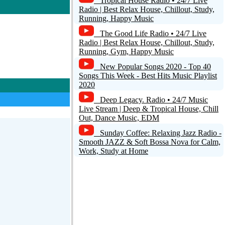
Tropical House Radio • 24/7 Live
Radio | Best Relax House, Chillout, Study,
Running, Happy Music
The Good Life Radio • 24/7 Live
Radio | Best Relax House, Chillout, Study,
Running, Gym, Happy Music
New Popular Songs 2020 - Top 40
Songs This Week - Best Hits Music Playlist
2020
Deep Legacy. Radio • 24/7 Music
Live Stream | Deep & Tropical House, Chill
Out, Dance Music, EDM
Sunday Coffee: Relaxing Jazz Radio -
Smooth JAZZ & Soft Bossa Nova for Calm,
Work, Study at Home