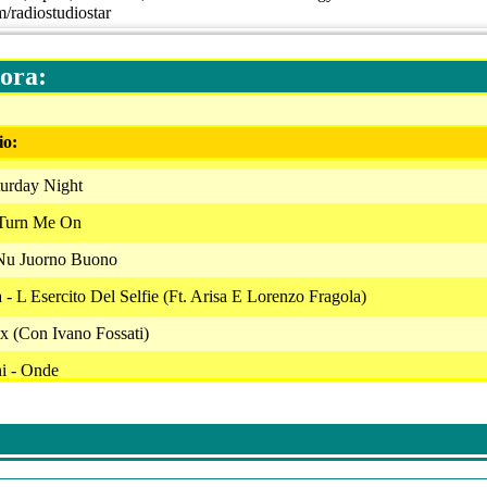
m/radiostudiostar
ora:
io:
turday Night
 Turn Me On
Nu Juorno Buono
- L Esercito Del Selfie (Ft. Arisa E Lorenzo Fragola)
 (Con Ivano Fossati)
i - Onde
- Saigon
Golden Classic 012
All By Myself (Ft Ellie Goulding)