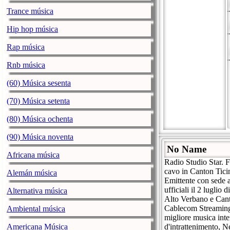
Trance música
Hip hop música
Rap música
Rnb música
(60) Música sesenta
(70) Música setenta
(80) Música ochenta
(90) Música noventa
No Name
Africana música
Radio Studio Star. 
cavo in Canton Tici
Alemán música
Emittente con sede 
ufficiali il 2 luglio
Alternativa música
Alto Verbano e Cant
Cablecom Streaming 
Ambiental música
migliore musica inte
Americana Música
d'intrattenimento, N