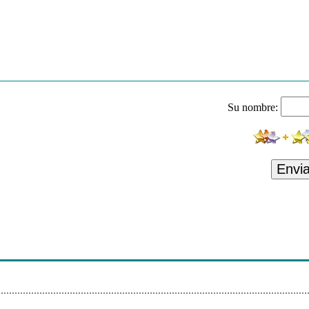
n - On Broadway
he World Go Round (Ft Steve Tosi)
as - Me Pase
lian Top Chart
Su nombre:
tin - Your Loving Arms
ernational Max Dresti
Envi
 Golden
tar
- F**k You