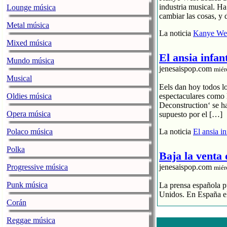
industria musical. H
Lounge música
cambiar las cosas, y 
Metal música
La noticia
Kanye Wes
Mixed música
El ansia infan
Mundo música
jenesaispop.com
miér
Musical
Eels dan hoy todos l
Oldies música
espectaculares como 
Deconstruction‘ se h
Opera música
supuesto por el […]
Polaco música
La noticia
El ansia i
Polka
Baja la venta
Progressive música
jenesaispop.com
miér
Punk música
La prensa española pu
Unidos. En España el
Corán
El streaming p
Reggae música
El CD se hunde