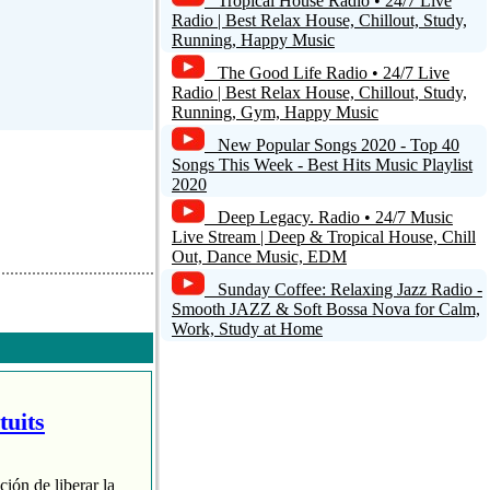
Tropical House Radio • 24/7 Live
Radio | Best Relax House, Chillout, Study,
Running, Happy Music
The Good Life Radio • 24/7 Live
Radio | Best Relax House, Chillout, Study,
Running, Gym, Happy Music
New Popular Songs 2020 - Top 40
Songs This Week - Best Hits Music Playlist
2020
Deep Legacy. Radio • 24/7 Music
Live Stream | Deep & Tropical House, Chill
Out, Dance Music, EDM
Sunday Coffee: Relaxing Jazz Radio -
Smooth JAZZ & Soft Bossa Nova for Calm,
Work, Study at Home
tuits
ción de liberar la