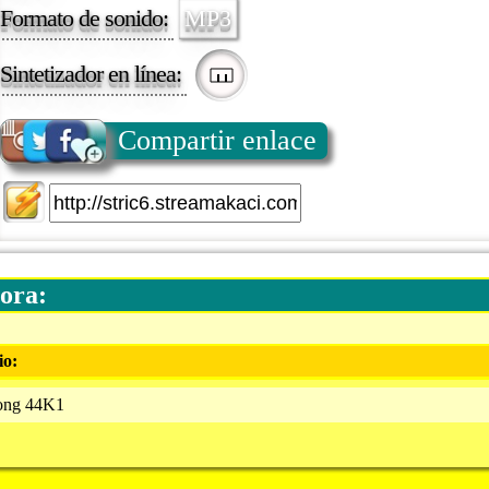
Formato de sonido:
MP3
Sintetizador en línea:
Compartir enlace
ora:
io:
ong 44K1