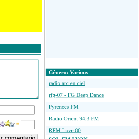
Género: Various
radio arc en ciel
rfg-07 - FG Deep Dance
Pyrenees FM
Radio Orient 94.3 FM
RFM Love 80
ar comentario