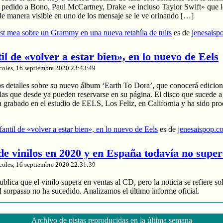
a pedido a Bono, Paul McCartney, Drake «e incluso Taylor Swift» que le
de manera visible en uno de los mensaje se le ve orinando […]
t mea sobre un Grammy en una nueva retahíla de tuits
es de
jenesaisp
til de «volver a estar bien», en lo nuevo de Eels
coles, 16 septiembre 2020 23:43:49
os detalles sobre su nuevo álbum ‘Earth To Dora’, que conocerá edicion
las que desde ya pueden reservarse en su página. El disco que sucede a
a grabado en el estudio de EELS, Los Feliz, en California y ha sido pr
nfantil de «volver a estar bien», en lo nuevo de Eels
es de
jenesaispop.c
 de vinilos en 2020 y en España todavía no supe
coles, 16 septiembre 2020 22:31:39
blica que el vinilo supera en ventas al CD, pero la noticia se refiere so
 sorpasso no ha sucedido. Analizamos el último informe oficial.
roduce un 88% de los ingresos
 y divide entre 2 sus ventas
Archivo de pistas reproducidas en la última semana