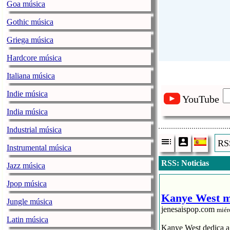
Goa música
Gothic música
Griega música
Hardcore música
Italiana música
Indie música
YouTube
India música
Industrial música
RSS
Instrumental música
RSS: Noticias
Jazz música
Jpop música
Kanye West me
Jungle música
jenesaispop.com
miér
Latin música
Kanye West dedica a s