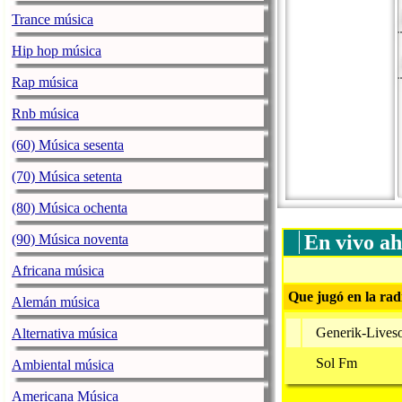
Trance música
Hip hop música
Rap música
Rnb música
(60) Música sesenta
(70) Música setenta
(80) Música ochenta
En vivo ah
(90) Música noventa
Africana música
Que jugó en la rad
Alemán música
Generik-Lives
Alternativa música
Sol Fm
Ambiental música
Americana Música