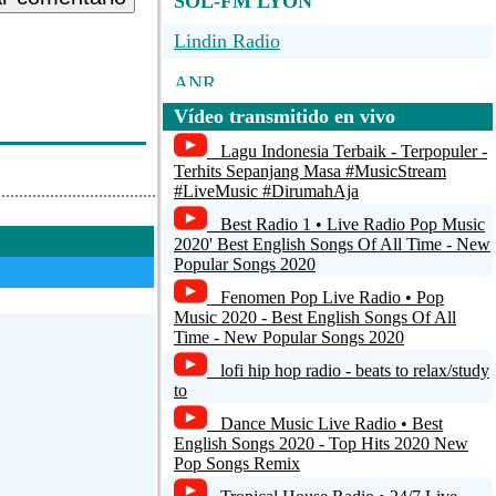
SOL-FM LYON
Lindin Radio
ANR
Vídeo transmitido en vivo
aac
Lagu Indonesia Terbaik - Terpopuler -
Youradio Top 40
Terhits Sepanjang Masa #MusicStream
#LiveMusic #DirumahAja
Youradio Movin
Best Radio 1 • Live Radio Pop Music
2020' Best English Songs Of All Time - New
Popular Songs 2020
Fenomen Pop Live Radio • Pop
Music 2020 - Best English Songs Of All
Time - New Popular Songs 2020
lofi hip hop radio - beats to relax/study
to
Dance Music Live Radio • Best
English Songs 2020 - Top Hits 2020 New
Pop Songs Remix