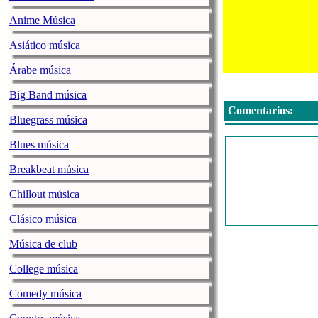
Anime Música
Asiático música
Árabe música
Big Band música
Comentarios:
Bluegrass música
Blues música
Breakbeat música
Chillout música
Clásico música
Música de club
College música
Comedy música