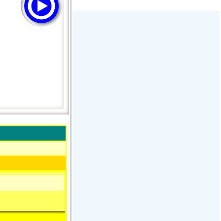
Stream Radiovoz Coruña
RTFM Lounge
PulsRadio LOUNGE
Dance One Radio San Francisco
CLASSIC ROCK MIAMI