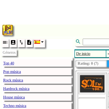
Géneros
De inicio
Top 40
Rating:
0
(
7
)
Pop música
Rock música
Hardrock música
House música
Techno música