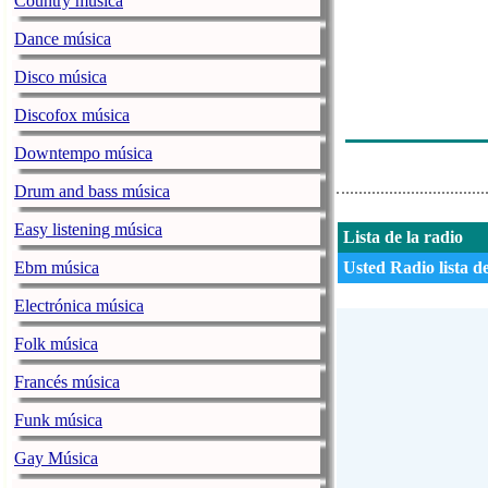
Country música
Dance música
Disco música
Discofox música
Downtempo música
Drum and bass música
Easy listening música
Lista de la radio
Ebm música
Usted Radio lista d
Electrónica música
Folk música
Francés música
Funk música
Gay Música