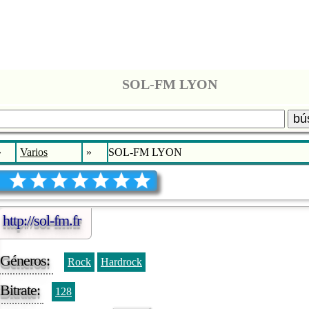
SOL-FM LYON
bú
»
Varios
»
SOL-FM LYON
http://sol-fm.fr
Géneros:
Rock
Hardrock
Bitrate:
128