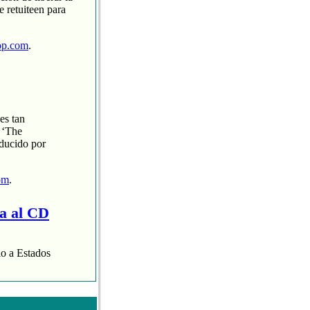
 retuiteen para
op.com
.
es tan
 ‘The
oducido por
om
.
ra al CD
lo a Estados