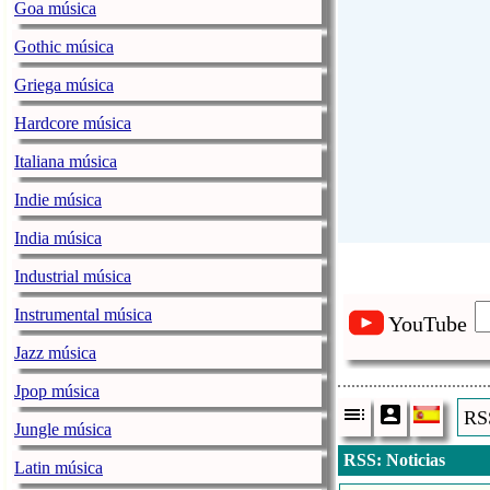
Goa música
Gothic música
Griega música
Hardcore música
Italiana música
Indie música
India música
Industrial música
Instrumental música
YouTube
Jazz música
Jpop música
RSS
Jungle música
RSS: Noticias
Latin música