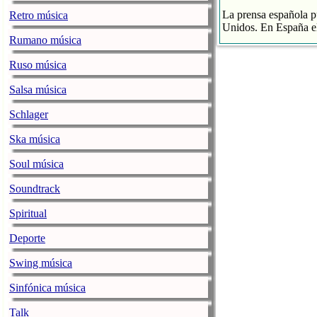
La prensa española pu
Retro música
Unidos. En España el
Rumano música
El streaming p
El CD se hunde
Ruso música
La industria 
Salsa música
La noticia
Baja la ve
Schlager
La alegre fan
Ska música
jenesaispop.com
miér
Soul música
Karmento publicaba h
Soundtrack
una canción llamada ‘
playlists, así como 
Spiritual
Personalmente mi favo
Deporte
La noticia
La alegre
Swing música
Ozuna / ENO
Sinfónica música
jenesaispop.com
miér
Talk
Juan Carlos Ozuna Ro