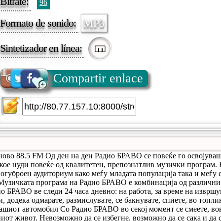
Bitrate:
96
Formato de sonido:
MP3
Sintetizador en línea:
Compartir enlace
ово 88.5 FM Од ден на ден Радио БРАВО се повеќе го освојуваш
кое нуди повеќе од квалитетен, препознатлив музички програм.
ногуброен аудиториум како меѓу младата популација така и меѓу 
 Музичката програма на Радио БРАВО е комбинација од различни
ио БРАВО ве следи 24 часа дневно: на работа, за време на изврш
и, додека одмарате, размислувате, се бакнувате, спиете, во топл
ашиот автомобил Со Радио БРАВО во секој момент се смеете, вов
ниот живот. Невозможно да се избегне, возможно да се сака и да 