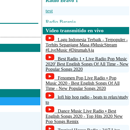
Radio Bravo 1
test
Radio Baranja
Vídeo transmitido en vivo
radiobaobab.mp3
Lagu Indonesia Terbaik - Terpopuler -
i-turn Radio
Terhits Sepanjang Masa #MusicStream
#LiveMusic #DirumahAja
Radio Arremesso Movel
Best Radio 1 • Live Radio Pop Music
2020' Best English Songs Of All Time - New
Popular Songs 2020
Fenomen Pop Live Radio • Pop
Music 2020 - Best English Songs Of All
Time - New Popular Songs 2020
lofi hip hop radio - beats to relax/study
to
Dance Music Live Radio • Best
English Songs 2020 - Top Hits 2020 New
Pop Songs Remix