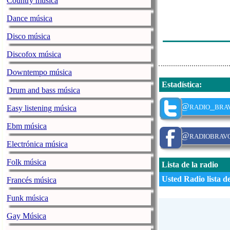
Country música
Dance música
Disco música
Discofox música
Downtempo música
Estadística
:
Drum and bass música
@radio_bra
Easy listening música
Ebm música
@radiobrav
Electrónica música
Folk música
Lista de la radio
Usted Radio lista d
Francés música
Funk música
Gay Música