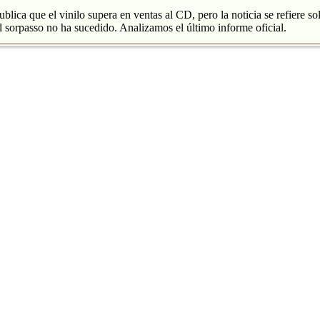
blica que el vinilo supera en ventas al CD, pero la noticia se refiere so
 sorpasso no ha sucedido. Analizamos el último informe oficial.
roduce un 88% de los ingresos
 y divide entre 2 sus ventas
de música grabada sube un 4% en España
nta de vinilos en 2020 y en España todavía no supera al CD
es de
jenes
tasía manchega de Karmento
coles, 16 septiembre 2020 20:03:16
ace unos meses un notable nuevo álbum llamado ‘Este devenir‘ que se
Cri Cri’, que muchos de nuestros lectores recordaréis porque pasó por 
otras composiciones interesantes como ‘MarEa’ y ‘Qué feo’. Fotografía:
rita era ‘Danzar sobre la tierra‘, […]
 fantasía manchega de Karmento
es de
jenesaispop.com
.
C
coles, 16 septiembre 2020 20:00:05
sado se ha convertido en uno de los artistas más escuchados en todo e