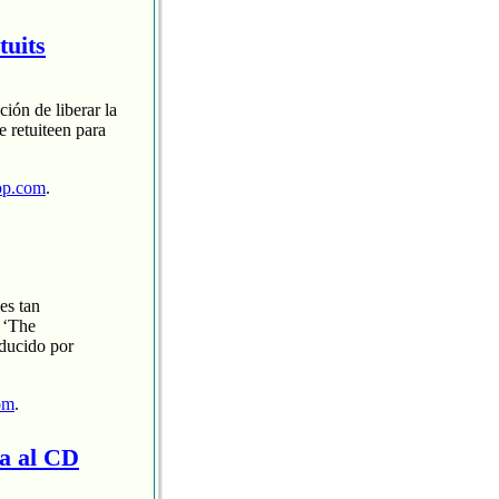
tuits
ción de liberar la
 retuiteen para
op.com
.
es tan
 ‘The
oducido por
om
.
ra al CD