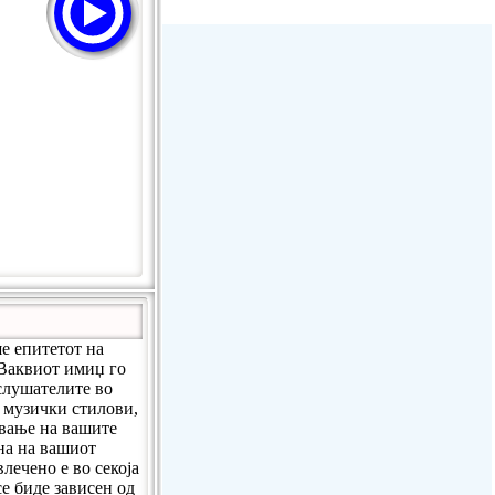
Stream Radiovoz Coruña
RTFM Lounge
PulsRadio LOUNGE
Dance One Radio San Francisco
CLASSIC ROCK MIAMI
е епитетот на
 Ваквиот имиџ го
слушателите во
 музички стилови,
ување на вашите
ина на вашиот
лечено е во секоја
се биде зависен од