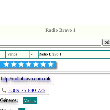
Radio Bravo 1
bú
»
Varios
»
Radio Bravo 1
http://radiobravo.com.mk
+389 75 680 725
Géneros:
Various