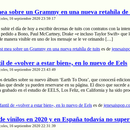
a sobre un Grammy en una nueva retahíla de 
coles, 16 septiembre 2020 23:59:17
ubir el día de hoy a escribir decenas de tuits con contratos con la inten
a pedido a Bono, Paul McCartney, Drake «e incluso Taylor Swift» que le
de manera visible en uno de los mensaje se le ve orinando […]
t mea sobre un Grammy en una nueva retahíla de tuits
es de
jenesaisp
til de «volver a estar bien», en lo nuevo de Eels
coles, 16 septiembre 2020 23:43:49
os detalles sobre su nuevo álbum ‘Earth To Dora’, que conocerá edicion
las que desde ya pueden reservarse en su página. El disco que sucede a
a grabado en el estudio de EELS, Los Feliz, en California y ha sido pr
nfantil de «volver a estar bien», en lo nuevo de Eels
es de
jenesaispop.c
 de vinilos en 2020 y en España todavía no supe
coles, 16 septiembre 2020 22:31:39