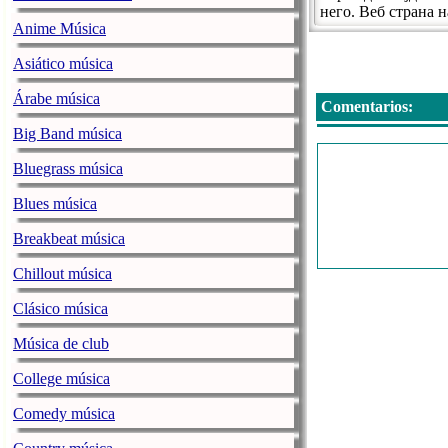
него. Веб страна н
Anime Música
Asiático música
Árabe música
Comentarios:
Big Band música
Bluegrass música
Blues música
Breakbeat música
Chillout música
Clásico música
Música de club
College música
Comedy música