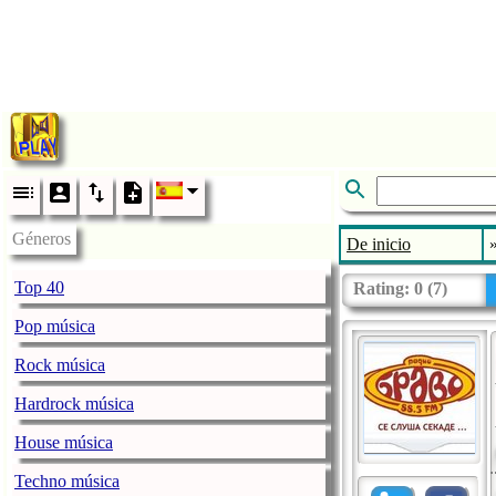
Géneros
De inicio
Top 40
Rating:
0
(
7
)
Pop música
Rock música
Hardrock música
House música
Techno música