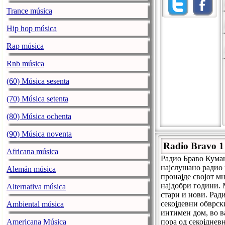
Trance música
Hip hop música
Rap música
Rnb música
(60) Música sesenta
(70) Música setenta
(80) Música ochenta
(90) Música noventa
Radio Bravo 1
Africana música
Радио Браво Куман
најслушано радио 
Alemán música
пронајде својот м
најдобри години.
Alternativa música
стари и нови. Рад
секојдевни обврск
Ambiental música
интимен дом, во в
Americana Música
пора од секојднев