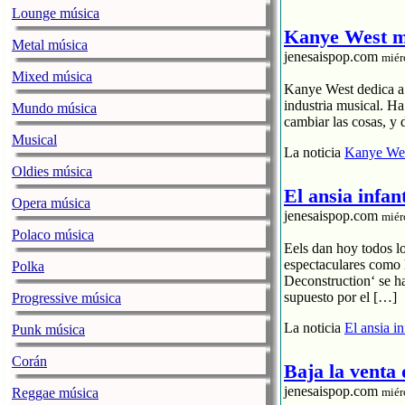
Lounge música
Kanye West me
Metal música
jenesaispop.com
miér
Mixed música
Kanye West dedica a s
industria musical. H
Mundo música
cambiar las cosas, y 
Musical
La noticia
Kanye Wes
Oldies música
El ansia infan
Opera música
jenesaispop.com
miér
Polaco música
Eels dan hoy todos l
espectaculares como 
Polka
Deconstruction‘ se h
supuesto por el […]
Progressive música
La noticia
El ansia i
Punk música
Corán
Baja la venta
jenesaispop.com
Reggae música
miér