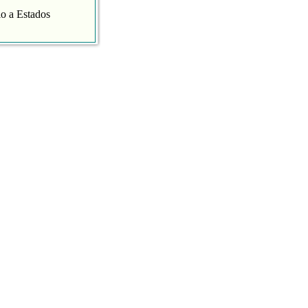
lo a Estados
aispop.com
.
 presentaba con
varias de nuestras
 Aroha Morales.
l mundo gracias a