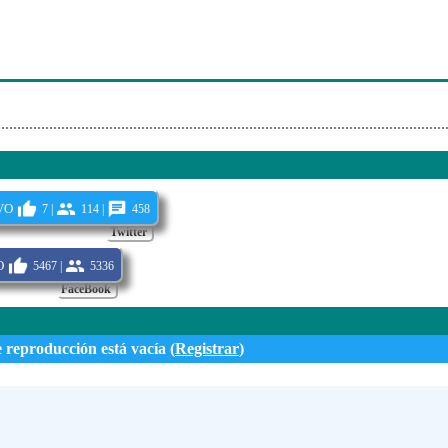
vo
7 |
114 |
458
Twitter
o
5467 |
5336
FaceBook
e reproducción está vacía (
Registrar
)