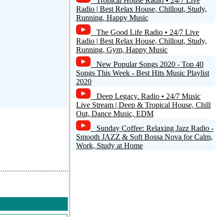
Tropical House Radio • 24/7 Live
Radio | Best Relax House, Chillout, Study,
Running, Happy Music
The Good Life Radio • 24/7 Live
Radio | Best Relax House, Chillout, Study,
Running, Gym, Happy Music
New Popular Songs 2020 - Top 40
Songs This Week - Best Hits Music Playlist
2020
Deep Legacy. Radio • 24/7 Music
Live Stream | Deep & Tropical House, Chill
Out, Dance Music, EDM
Sunday Coffee: Relaxing Jazz Radio -
Smooth JAZZ & Soft Bossa Nova for Calm,
Work, Study at Home